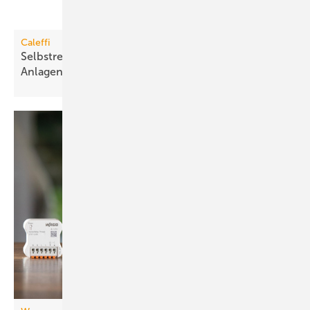
Caleffi
Selbstreinigender Schlamm­abscheider für große
Anlagen