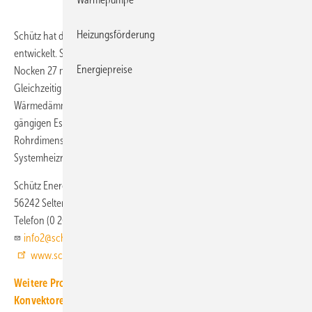
Heizungsförderung
Schütz hat die
Nockenplatte 11-2
speziell für die Modernisierung
entwickelt. Sie erreicht mit nur 11 mm Plattendicke (Gesamthöhe mit
Energiepreise
Nocken 27 mm) ein Trittschall-Verbesserungsmaß von bis zu 24 dB.
Gleichzeitig trägt die Systemplatte zu einer verbesserten
Wärmedämmung bei. Das Nockensystem von Schütz ist für alle
gängigen Estricharten geeignet. Die Nockenplatte 11-2 ist für die
Rohrdimensionen 14, 16 und 17 × 2 mm (duo-flex- und tri-o-flex-
Systemheizrohre) vorgesehen.
Schütz Energy Systems
56242 Selters
Telefon (0 26 26) 77 11 52
info2@schuetz.net
www.schuetz-energy.net
Weitere Produkt-Meldungen zum Thema Heiz- und Kühlflächen,
Konvektoren