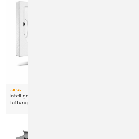
Lunos
Intelligente Fernbedienung für dezen­trale
Lüftungs­systeme