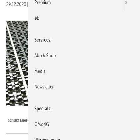
Premium
29.12.2020
|
Veröffentlicht in
Ausgabe 01-2021
|
Druckvorschau
+E
Services
Abo & Shop
Media
Newsletter
Specials
Schütz
Schütz Energy Systems: Nockenplatte 11-2.
GModG
Wärmepumpe