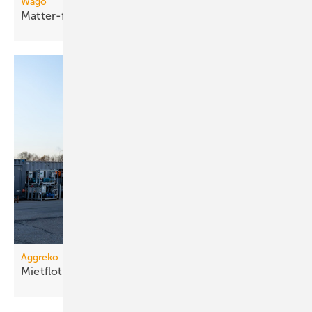
Wago
Matter-fähige
Smart-Home-Funkmodule
Aggreko
Mietflotte um Dampfkessel
erweitert