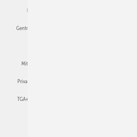
Editor's choice
E-Paper
Fachbeiträge
Gentner Verlag
Impressum
Karriere bei Gentner
Team
Mediaservice
Mitgliedschaften und Engagement
Newsletter
Privacy Manager
RSS-Feed
TGA+E abonnieren
TGA+E-WissensCheck
Veranstaltungen / Webinare
© 2026 TGA+E Fachplaner