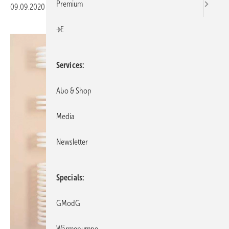
Premium
09.09.2020
|
Veröffentlicht in
Ausgabe 09-2020
|
Druckvorschau
+E
Services
Abo & Shop
Media
Newsletter
Specials
GModG
Wärmepumpe