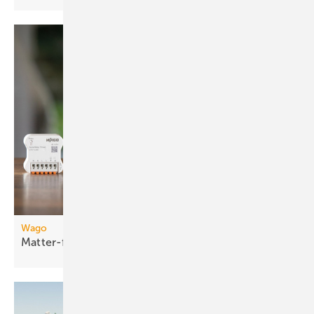
Wago
Matter-fähige
Smart-Home-Funkmodule