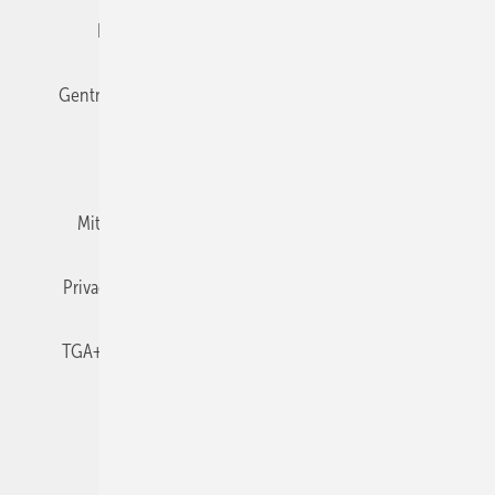
Editor's choice
E-Paper
Fachbeiträge
Gentner Verlag
Impressum
Karriere bei Gentner
Team
Mediaservice
Mitgliedschaften und Engagement
Newsletter
Privacy Manager
RSS-Feed
TGA+E abonnieren
TGA+E-WissensCheck
Veranstaltungen / Webinare
© 2026 TGA+E Fachplaner