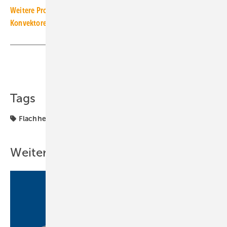
Weitere Produkt-Meldungen zum Thema Heiz- und Kühlflächen,
Konvektoren
Teilen
Link kopieren
Tags
Flachheizkörper
Produkte
Weitere Inhalte