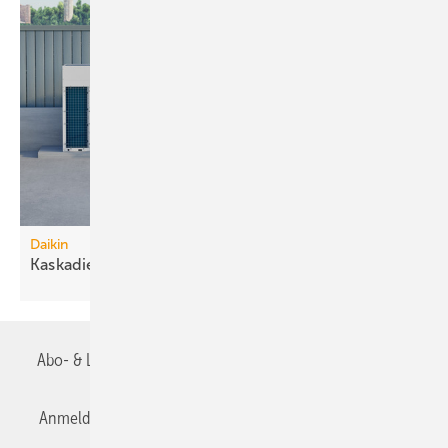
Daikin
Kaskadierbare
R290-Großwärmepumpen
Abo- & Leserservice
AGB
Alle Inhalte chronologisch
Anmelden
Anmeldung & Registrierung
Datenschutz