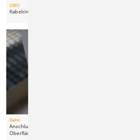
OBO
Kabelrinne für Stützabstände bis 7
m
Dehn
Anschlussklemme für Stahlbauteile mit
Oberflächenschutz