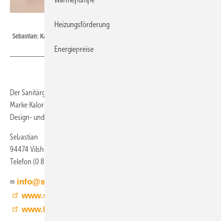
Bild: Sebastian
Heizungsförderung
Sebastian: Kalor-Heizkörper.
Energiepreise
Der Sanitärgroßhändler Sebastian hat den kompletten Vertrieb der
Marke Kalor über­nommen und damit sein Heizkörperangebot um
Design- und Badheizkörper sowie Konvektoren erweitert.
Sebastian
94474 Vilshofen / Albersdorf
Telefon (0 85 41) 9 68 20
info@sebastianek.de
www.sebastianek.de
www.bit.ly/tga1301