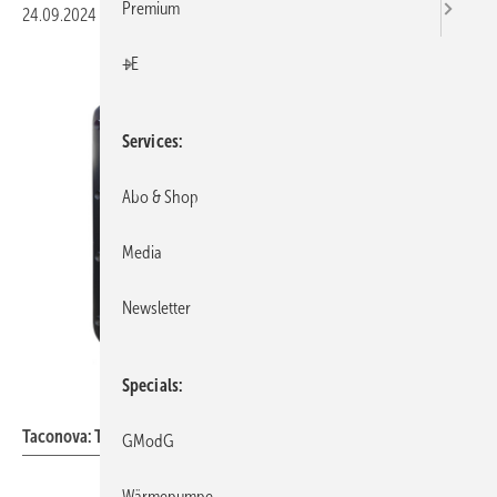
Premium
24.09.2024
|
Veröffentlicht in
Ausgabe 10-2024
|
Druckvorschau
+E
Services
Abo & Shop
Media
Newsletter
Specials
Taconova
Taconova: TacoTherm Store.
GModG
Wärmepumpe