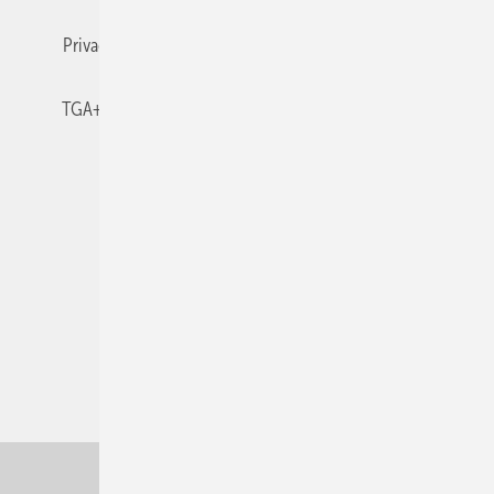
Privacy Manager
RSS-Feed
TGA+E abonnieren
TGA+E-WissensCheck
Veranstaltungen / Webinare
© 2026 TGA+E Fachplaner
Nach oben