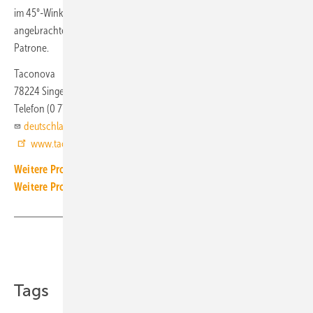
im 45°-Winkel nach oben angeordnet. Ein zusätzlicher, mittig
angebrachter Muffenanschluss ermöglicht auch den Einbau einer E-
Patrone.
Taconova
78224 Singen
Telefon (0 77 31) 98 28 80
deutschland@taconova.com
www.taconova.com
Weitere Produkt-Meldungen zum Thema Technische Armaturen
Weitere Produkt-Meldungen zum Thema Wärmeerzeugung
Teilen
Link kopieren
Tags