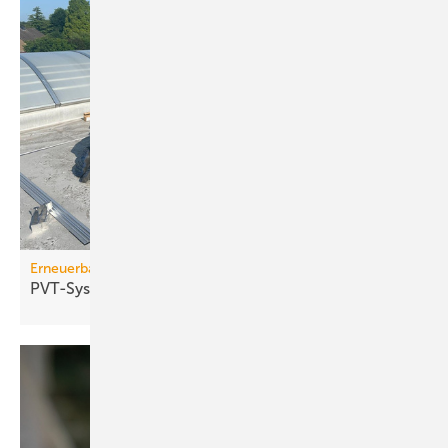
Erneuerbare Energien
PVT-System von TWL im
Ge­wer­be­ge­bäu­de