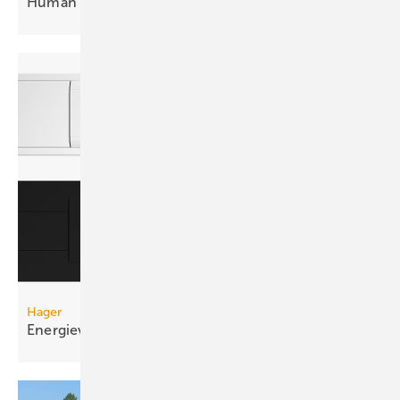
Human Centric Lighting mit
DALI-2
Hager
Energieverteilung im
Brüstungskanal