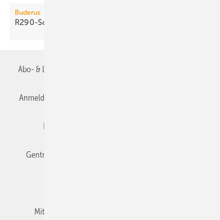
Buderus
R290-Sole/Wasser-Wärmepumpe
Abo- & Leserservice
AGB
Alle Inhalte chronologisch
Anmelden
Anmeldung & Registrierung
Datenschutz
Editor's choice
E-Paper
Fachbeiträge
Gentner Verlag
Impressum
Karriere bei Gentner
Team
Mediaservice
Mitgliedschaften und Engagement
Newsletter