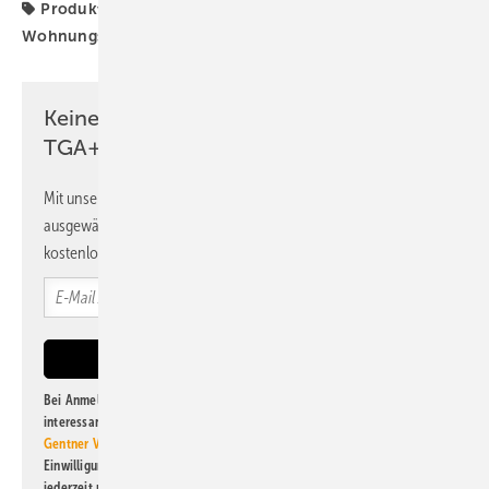
Produkte
Pufferspeicher
Taconova
Wohnungsstation
Keine Zeit? Kein Problem mit dem
TGA+E Newsletter!
Mit unserem Newsletter erhalten Sie regelmäßig von uns
ausgewählte Informationen und Neuigkeiten, gebündelt und
kostenlos direkt ins Postfach.
Bei Anmeldung zu diesem Newsletter bin ich damit einverstanden, über
interessante Verlags- und Online-Angebote
der Marken der Alfons W.
Gentner Verlag GmbH & Co. KG
informiert zu werden. Diese
Einwilligung kann ich jederzeit widerrufen und eine Abmeldung ist
jederzeit möglich. Informationen zum Umgang mit Daten finden Sie