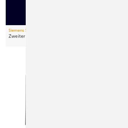
Siemens Smart Infrastructure
Zweiter Lebenszyklus: Zirkulärer
Sanftstarter