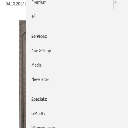
Premium
04.10.2017
|
Veröffentlicht in
Ausgabe 10-2017
|
Druckvorschau
+E
Services
Abo & Shop
Media
Newsletter
Specials
GModG
Wärmepumpe