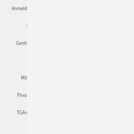
Anmelden
Anmeldung & Registrierung
Datenschutz
Editor's choice
E-Paper
Fachbeiträge
Gentner Verlag
Impressum
Karriere bei Gentner
Team
Mediaservice
Mitgliedschaften und Engagement
Newsletter
Privacy Manager
RSS-Feed
TGA+E abonnieren
TGA+E-WissensCheck
Veranstaltungen / Webinare
© 2026 TGA+E Fachplaner