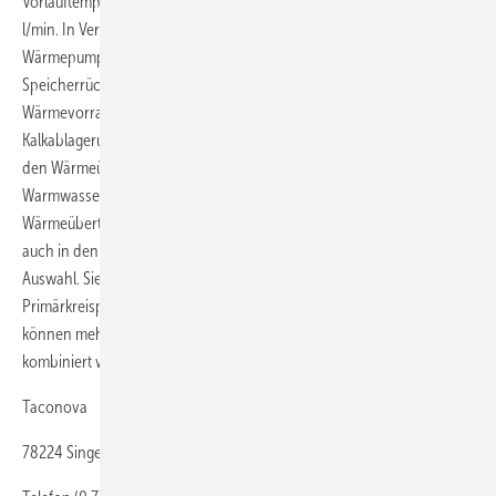
Vorlauftemperatur und 45 °C Warmwasser-Zapftemperatur 29 bis 88
l/min. In Verbindung mit Niedertemperatursystemen (z. B.
Wärmepumpen) sind die Stationen optional mit einer
Speicherrücklaufschichtung zur bestmöglichen Nutzung des
Wärmevorrats im Heizungspufferspeicher erhältlich. Um
Kalkablagerungen im System zu vermeiden, wurden die Anschlüsse an
den Wärmeübertragern so angeordnet, dass nach Ende der
Warmwasserentnahme eine schnelle Abkühlung des
Wärmeübertragers erfolgt. Die beiden Ausführungen stehen jeweils
auch in den leistungsstärkeren Varianten Mega2 X und Peta X zur
Auswahl. Sie sind mit größeren Wärmeübertragern und stärkeren
Primärkreispumpen ausgerüstet. Bei sehr hohem Warmwasserbedarf
können mehrere Stationen der gleichen Bauart als Kaskade
kombiniert werden.
Taconova
78224 Singen