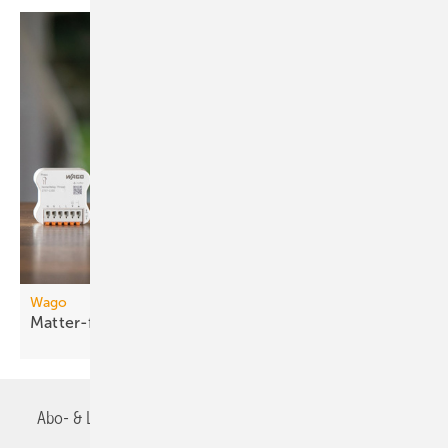
Wago
Matter-fähige
Smart-Home-Funkmodule
Abo- & Leserservice
AGB
Alle Inhalte chronologisch