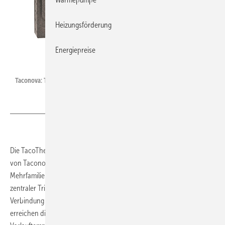
Heizungsförderung
Taconova
Energiepreise
Taconova: TacoTherm Fresh Mega2 X.
Die TacoTherm-Fresh-Frischwarmwasserstationen Mega2 und Peta
von Taconova wurden für den Warmwasserbedarf von
Mehrfamilienhäusern, Hotels und öffentlichen Gebäuden mittels
zentraler Trinkwassererwärmung im Durchflussprinzip konzipiert. In
Verbindung mit der Wärmeenergie aus einem Pufferspeicher
erreichen die Leistungswerte beispielsweise bei 55 °C