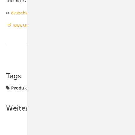
Telefon (0 77 31) 98 28 80
deutschland@taconova.com
www.taconova.com
Teilen
Link kopieren
Tags
Produkte
zentrale
Weitere Inhalte