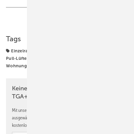
Teilen
Link kopieren
Tags
Einzelraumlüfter
Pendellüfter
Produkte
Push-
Pull-Lüfter
Stiebel Eltron
Wohnraumlüftung
Wohnungslüftung
dezentrale Wohnungslüftung
Keine Zeit? Kein Problem mit dem
TGA+E Newsletter!
Mit unserem Newsletter erhalten Sie regelmäßig von uns
ausgewählte Informationen und Neuigkeiten, gebündelt und
kostenlos direkt ins Postfach.