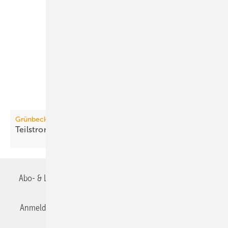
Grünbeck
Teilstromfilter für Kälte- und
Kühlkreisläufe
Abo- & Leserservice
AGB
Alle Inhalte chronologisch
Anmelden
Anmeldung & Registrierung
Datenschutz