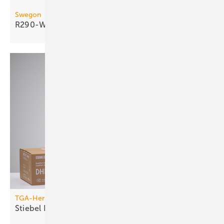
Swegon
R290-Wasser/Wasser-Wärmepumpe bis 290
kW
TGA-Hersteller
Stiebel Eltron packt um und ver­län­gert
Ga­ran­tie