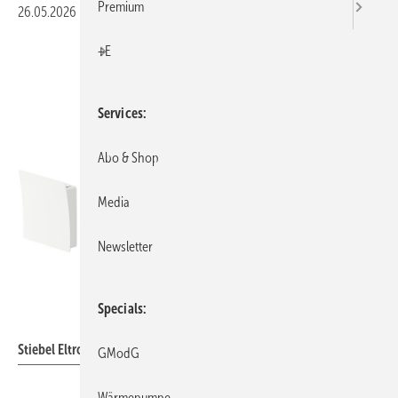
Premium
26.05.2026
|
Veröffentlicht in
Ausgabe 06-2026
|
Druckvorschau
+E
Services
Abo & Shop
Media
Newsletter
Specials
Stiebel Eltron
Stiebel Eltron: Enthalpie-Pendellüfter LWE-W 100 P.
GModG
Wärmepumpe