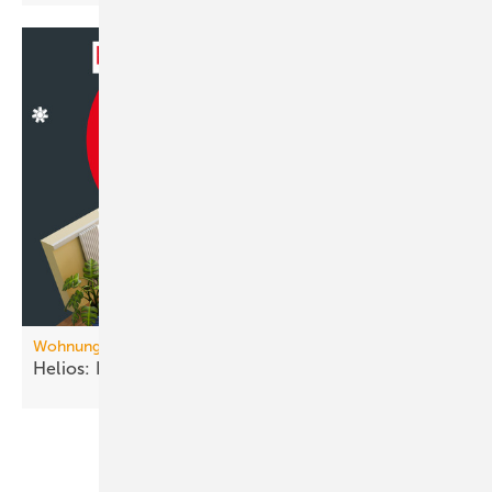
Wohnungslüftung
Helios: KWL EC 70-Funk­tio­nen per
Vi­deo­spiel