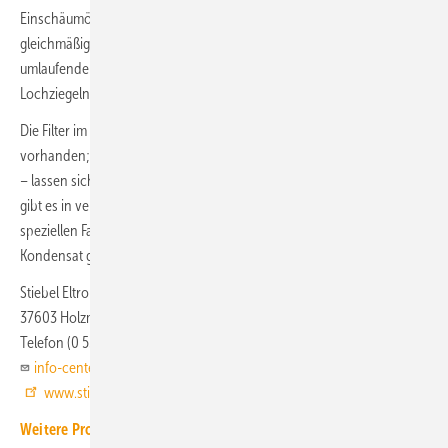
Einschäumöffnung auf der Raumseite wird der Bauschaum
gleichmäßig um das Gerät herum verteilt. Durch das integrierte
umlaufende Netz funktioniert die sichere Fixierung auch bei
Lochziegeln.
Die Filter im Gerät – standardmäßig sind ein G2- und ein G3-Filter
vorhanden; bei Bedarf kann ein zusätzlicher F7-Filter ergänzt werden
– lassen sich ohne Werkzeug wechseln. Die Innen- und Außenhaube
gibt es in verschiedenen Farbvarianten und sie lassen sich bei
speziellen Farbwünschen auch selbst lackieren. Die Außenhaube leitet
Kondensat gezielt von der Fassade weg.
Stiebel Eltron
37603 Holzminden
Telefon (0 55 31) 70 21 10
info-center@stiebel-eltron.de
www.stiebel-eltron.de
Weitere Produkt-Meldungen zum Thema Wohnungslüftung