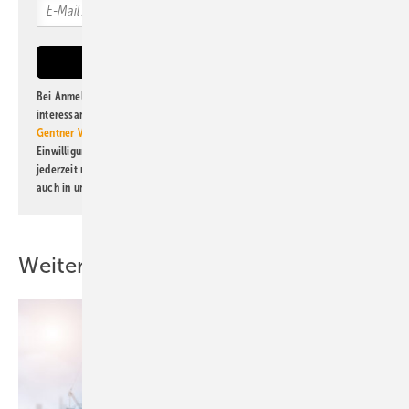
Bei Anmeldung zu diesem Newsletter bin ich damit einverstanden, über
interessante Verlags- und Online-Angebote
der Marken der Alfons W.
Gentner Verlag GmbH & Co. KG
informiert zu werden. Diese
Einwilligung kann ich jederzeit widerrufen und eine Abmeldung ist
jederzeit möglich. Informationen zum Umgang mit Daten finden Sie
auch in unserer
Datenschutzerklärung
.
Weitere Inhalte