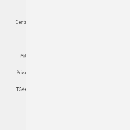
Editor's choice
E-Paper
Fachbeiträge
Gentner Verlag
Impressum
Karriere bei Gentner
Team
Mediaservice
Mitgliedschaften und Engagement
Newsletter
Privacy Manager
RSS-Feed
TGA+E abonnieren
TGA+E-WissensCheck
Veranstaltungen / Webinare
© 2026 TGA+E Fachplaner