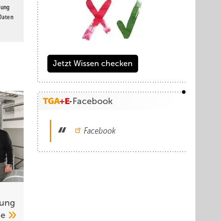
gung
 Daten
Jetzt Wissen checken
Facebook
Facebook
rung
ge