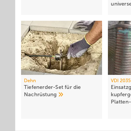
uni­ver­s
Dehn
VDI 2035
Tiefenerder-Set für die
Einsatz
Nachrüstung
kupferg
Platten