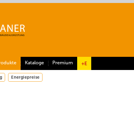
rodukte
Kataloge
Premium
+E
g
Energiepreise