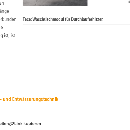
en
gänge
erbunden
Tece: Waschtischmodul für Durchlauferhitzer.
ne
 ist, ist
.
s- und Entwässerungstechnik
eilen
Link kopieren