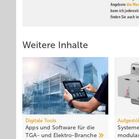
Angebote
der Mar
kann ich jederzei
finden Sie auch i
Weitere Inhalte
Digitale Tools
Aufgestö
Apps und Soft­ware für die
Systeme
TGA- und
Elek­tro-Branche
modu­lar,