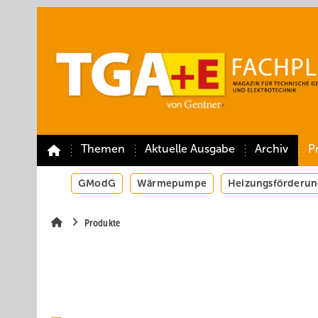
Springe
Springe
Springe
auf
auf
auf
Hauptinhalt
Hauptmenü
SiteSearch
Themen
Aktuelle Ausgabe
Archiv
P
GModG
Wärmepumpe
Heizungsförderun
Produkte