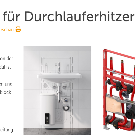
für Durchlauferhitzer
orschau
ion der
ul ist
gen und
block
leitung