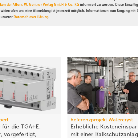
ken der Alfons W. Gentner Verlag GmbH & Co. KG
informiert zu werden. Diese Einwilli
t widerrufen und eine Abmeldung ist jederzeit möglich. Informationen zum Umgang mit
n unserer
Datenschutzerklärung
.
bert
Referenzprojekt Watercryst
 für die TGA+E:
Erhebliche Kosteneinspa
 vor­ge­fer­tigt,
mit einer
Kalkschutzanla