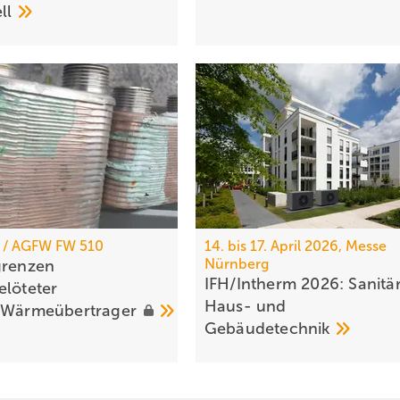
ell
 / AGFW FW 510
14. bis 17. April 2026, Messe
Nürnberg
grenzen
IFH/Intherm 2026: Sanitär
elöteter
Haus- und
-Wärme­übertrager
Ge­bäu­de­tech­nik