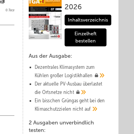
2026
Tece
Inhaltsverzeichnis
Einzelheft
bestellen
Aus der Ausgabe:
Dezentrales Klimasystem zum
Kühlen großer
Logistik­hallen
Der aktuelle PV-Ausbau über­lastet
die Orts­netze
nicht
Ein bisschen Grüngas geht bei den
Klima­schutz­zielen nicht
auf
2 Ausgaben unverbindlich
testen: