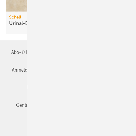
Schell
Urinal-Druckspüler mit
Time-of-Flight-Sensor
Abo- & Leserservice
AGB
Alle Inhalte chronologisch
Anmelden
Anmeldung & Registrierung
Datenschutz
Editor's choice
E-Paper
Fachbeiträge
Gentner Verlag
Impressum
Karriere bei Gentner
Team
Mediaservice