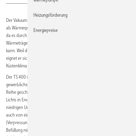
Heizungsförderung
Der Vakuum-Flachkollektor
TS 400
von Thermosolar kann auch
als Wärmequelle für Sole/Wasser-Wärmepumpen verwendet werden,
Energiepreise
da es durch seine Vakuum-Isolationstechnik auch bei kaltem
Wärmeträger nicht zu einer Kondensatbildung im Kollektor kommen
kann. Weil der Kollektor vollkommen hermetisch abgeschlossen ist,
eignet er sich auch für Gegenden mit starker Luftverschmutzung und
Küstenklima.
Der TS 400 ist für alle Einsatzbereiche in Privathaushalten und für den
gewerblichen Einsatz und für Großanlagen (zehn Stück können in
Reihe geschaltet werden) geeignet. Da er bis zu 47 % des diffusen
Lichts in Energie umsetzt, hat er selbst an bewölkten Tagen und bei
niedrigen Umgebungstemperaturen eine hohe Leistung. Dies wird
auch von einer großflächigen mechanischen Verbindung
(Verpressung) von Absorber und Mäander unterstützt. Durch die
Befüllung mit Kryptongas in den evakuierten Kollektor kann laut