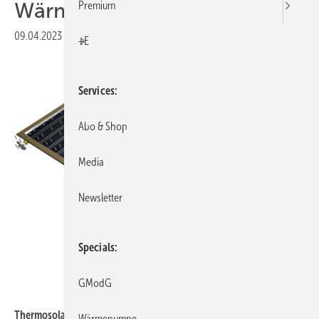
Wärmepumpen
Premium
09.04.2023
|
Veröffentlicht in
Ausgabe 04-2023
|
Druckvorschau
+E
Services
Abo & Shop
Media
Newsletter
Specials
GModG
Thermosolar
Thermosolar: Vakuum-Flachkollektor TS 400.
Wärmepumpe