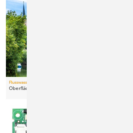
Flusswasserthermie
Oberflächenwässer als
Wärmequelle