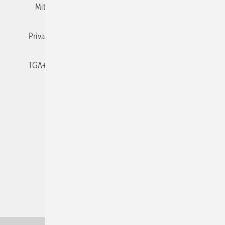
Mitgliedschaften und Engagement
Newsletter
Privacy Manager
RSS-Feed
TGA+E abonnieren
TGA+E-WissensCheck
Veranstaltungen / Webinare
© 2026 TGA+E Fachplaner