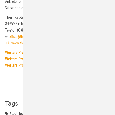
Anbieter eine Leistungssteigerung von 10 % erreicht werden. Die
Stillstandstemperatur wird mit 224 °C angegeben.
Thermosolar
84359 Simbach / Inn
Telefon (0 85 71) 93 99 80
office@thermosolar.de
www.thermosolar.de
Weitere Produkt-Meldungen zum Thema Wärmeerzeugung
Weitere Produkt-Meldungen zum Thema Wärmepumpe
Weitere Produkt-Meldungen zum Thema Solartechnik
Teilen
Link kopieren
Tags
Flachkollektor
Produkte
Solarthermie