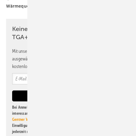
Wärmequelle
Keine Zeit? Kein Problem mit dem
TGA+E Newsletter!
Mit unserem Newsletter erhalten Sie regelmäßig von uns
ausgewählte Informationen und Neuigkeiten, gebündelt und
kostenlos direkt ins Postfach.
Bei Anmeldung zu diesem Newsletter bin ich damit einverstanden, über
interessante Verlags- und Online-Angebote
der Marken der Alfons W.
Gentner Verlag GmbH & Co. KG
informiert zu werden. Diese
Einwilligung kann ich jederzeit widerrufen und eine Abmeldung ist
jederzeit möglich. Informationen zum Umgang mit Daten finden Sie