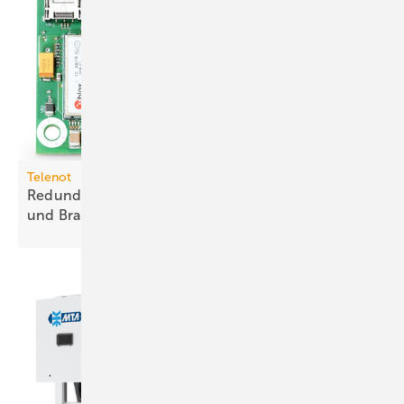
Telenot
Redundante Meldungsübertragung für Einbruch-
und
Brand­melde­systeme