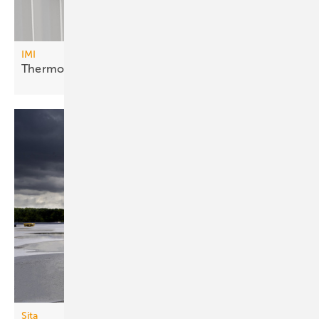
IMI
Thermostatkopf mit
Hybridkonzept
Sita