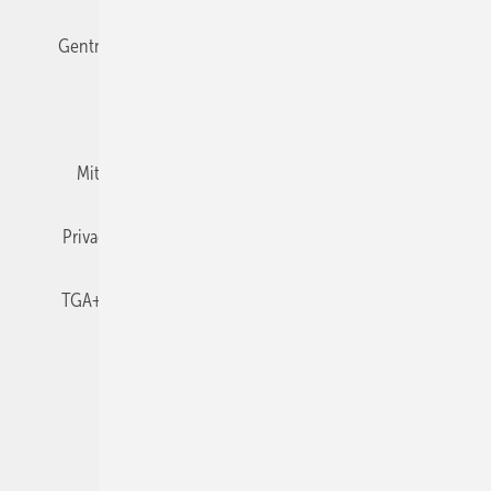
Gentner Verlag
Impressum
Karriere bei Gentner
Team
Mediaservice
Mitgliedschaften und Engagement
Newsletter
Privacy Manager
RSS-Feed
TGA+E abonnieren
TGA+E-WissensCheck
Veranstaltungen / Webinare
© 2026 TGA+E Fachplaner