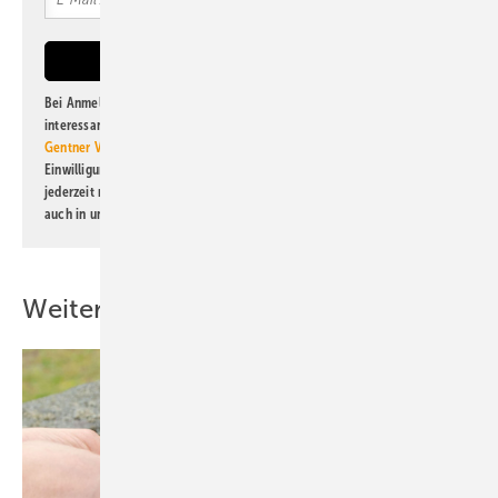
Bei Anmeldung zu diesem Newsletter bin ich damit einverstanden, über
interessante Verlags- und Online-Angebote
der Marken der Alfons W.
Gentner Verlag GmbH & Co. KG
informiert zu werden. Diese
Einwilligung kann ich jederzeit widerrufen und eine Abmeldung ist
jederzeit möglich. Informationen zum Umgang mit Daten finden Sie
auch in unserer
Datenschutzerklärung
.
Weitere Inhalte