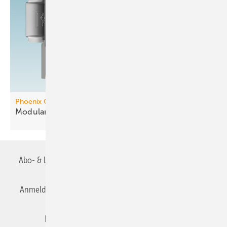
Phoenix Contact
Modularer Controller mit
KNX-Integration
Abo- & Leserservice
AGB
Alle Inhalte chronologisch
Anmelden
Anmeldung & Registrierung
Datenschutz
Editor's choice
E-Paper
Fachbeiträge