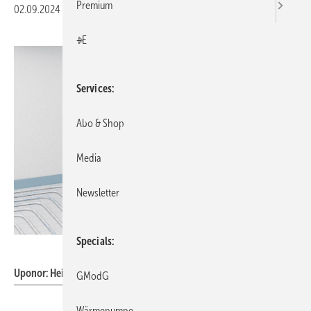
Premium
02.09.2024
|
Veröffentlicht in
Ausgabe 09-2024
|
Druckvorschau
+E
Services
Abo & Shop
Media
Newsletter
Specials
Uponor
Uponor: Heizkreisverteiler Vario S.
GModG
Wärmepumpe