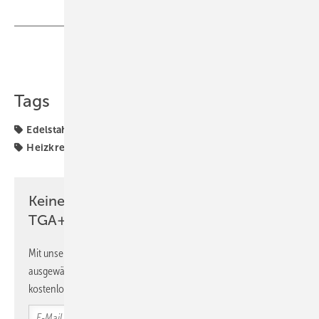
Teilen
Link kopieren
Tags
Edelstahl
Flächentemperierung
Fußbodenheizung
Heizkreisverteiler
Produkte
Uponor
Keine Zeit? Kein Problem mit dem
TGA+E Newsletter!
Mit unserem Newsletter erhalten Sie regelmäßig von uns
ausgewählte Informationen und Neuigkeiten, gebündelt und
kostenlos direkt ins Postfach.