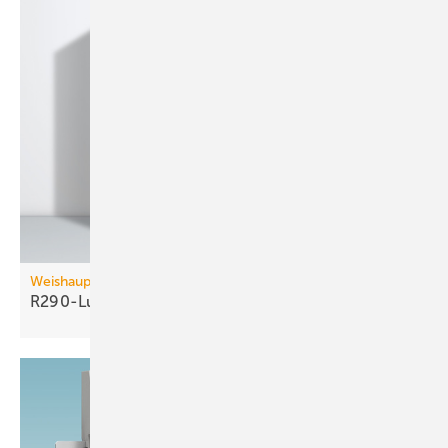
Weishaupt
R290-Luft/Wasser-Wärmepumpe bis 60
kW