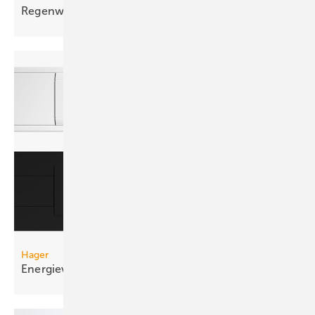
Regenwächter für
Flachdächer
Hager
Energieverteilung im
Brüstungskanal