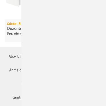
Stiebel Eltron
Dezentrales Lüftungsgerät mit
Feuchte­rück­gewinnung
Abo- & Leserservice
AGB
Alle Inhalte chronologisch
Anmelden
Anmeldung & Registrierung
Datenschutz
Editor's choice
E-Paper
Fachbeiträge
Gentner Verlag
Impressum
Karriere bei Gentner