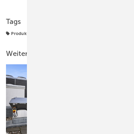
Teilen
Link kopieren
Tags
Produkte
Verbundrohr
Weitere Inhalte