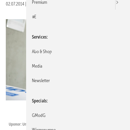
Premium
02.07.2014
|
Veröffentlicht in
Ausgabe 07-2014
|
Druckvorschau
+E
Services
Abo & Shop
Media
Newsletter
Specials
Bild: Uponor
GModG
Uponor: Uni Pipe Plus ermöglicht enge Biegeradien.
Wärmepumpe