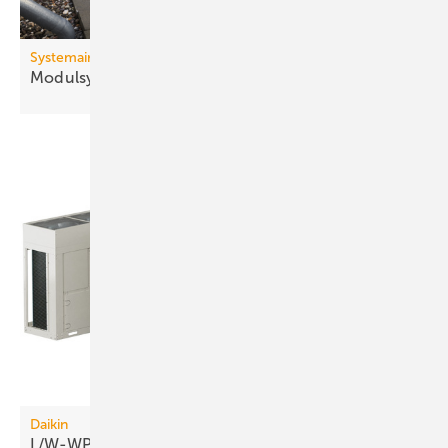
Systemair
Modulsystem für die
Druckbelüftung
Daikin
L/W-WP: 70 °C Vorlauftemperatur bis −20
°C