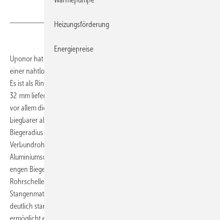
Heizungsförderung
Energiepreise
Uponor hat mit Uni Pipe Plus das erste Mehrschichtverbundrohr mit
einer nahtlos extrudierten Aluminiumschicht auf den Markt gebracht.
Es ist als Ring- und Stangenmaterial in den Nennweiten 16, 20, 25 und
32 mm lieferbar. Beide Varianten erhöhen durch ihre Eigenschaften
vor allem die Baustelleneffizienz. Das Ringmaterial ist flexibler und
biegbarer als herkömmliche Verbundrohre. Der bis zu 40 % engere
Biegeradius und deutlich geringere Rückstellkräfte gegenüber
Verbundrohren mit stumpf oder überlappend verschweißter
Aluminiumschicht verringern den Montageaufwand. Das Rohr ist bei
engen Biegeradien weniger knickempfindlich, zudem sind weniger
Rohrschellen als Haltepunkte zu montieren. Das Uni-Pipe-Plus-
Stangenmaterial wird mit einer Aluminiumschicht ausgestattet, die
deutlich starrer als bei herkömmlichen Verbundrohren ist. Dies
ermöglicht einen bis zu 30 % größeren Schellenabstand. Uni Pipe Plus