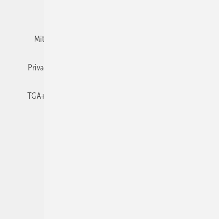
Team
Mediaservice
Mitgliedschaften und Engagement
Newsletter
Privacy Manager
RSS-Feed
TGA+E abonnieren
TGA+E-WissensCheck
Veranstaltungen / Webinare
© 2026 TGA+E Fachplaner