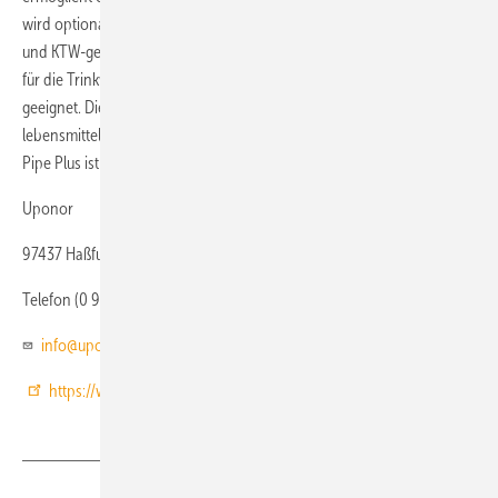
wird optional mit 0,035 W/(m K)-Dämmung geliefert und ist DVGW-
und KTW-geprüft und konform zur Trinkwasserverordnung universell
für die Trinkwasser-Installation sowie für Heiz- und Kühlrohrnetze
geeignet. Die Innen- und Außenschicht bestehen aus
lebensmittelechtem Polyethylen (PE-RT). Erkennungszeichen für Uni
Pipe Plus ist die blaue Innenfarbe.
Uponor
97437 Haßfurt
Telefon (0 95 21) 69 00
info@uponor.de
https://www.uponor.com/de-de