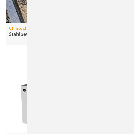
Christoph Betonwaren
Stahlbewehrter
Fundamentblock