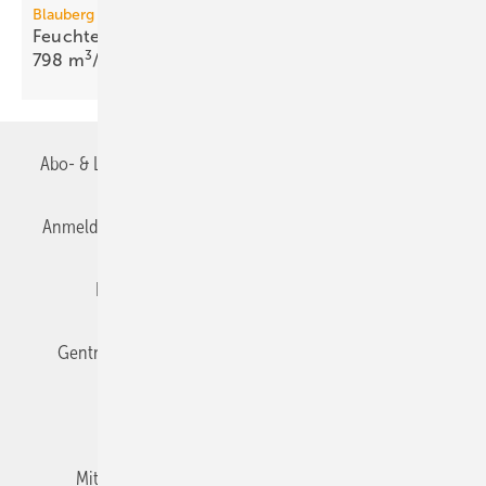
Blauberg Ventilatoren
Feuchterück­gewinnung mit Enthalpie-Rotor bis
3
798
m
/h
Abo- & Leserservice
AGB
Alle Inhalte chronologisch
Anmelden
Anmeldung & Registrierung
Datenschutz
Editor's choice
E-Paper
Fachbeiträge
Gentner Verlag
Impressum
Karriere bei Gentner
Team
Mediaservice
Mitgliedschaften und Engagement
Newsletter