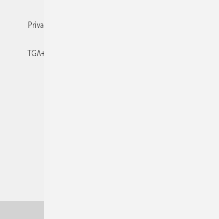
Privacy Manager
RSS-Feed
TGA+E abonnieren
TGA+E-WissensCheck
Veranstaltungen / Webinare
© 2026 TGA+E Fachplaner
Nach oben