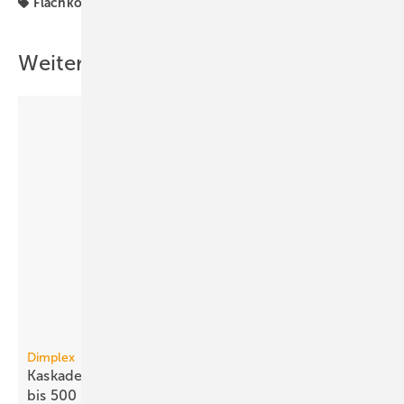
Flachkollektor
Produkte
Weitere Inhalte
Dimplex
Kaskaden mit R290-Monoblock-Luft/Wasser-WP
bis 500
kW