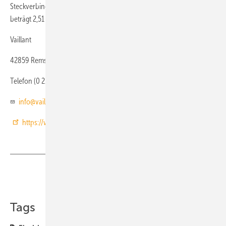
Steckverbindungen mit Sicherungsclip. Die Brutto-Kollektorfläche
2
beträgt 2,51 m
, das Gewicht 38 kg.
Vaillant
42859 Remscheid
Telefon (0 21 91) 1 80
info@vaillant.de
https://www.vaillant.de/heizung/
Teilen
Link kopieren
Tags