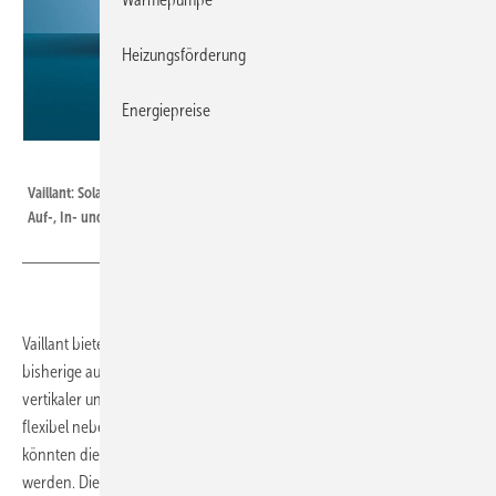
Heizungsförderung
Energiepreise
Vaillant
Vaillant: Solar-Flachkollektor in vertikaler und horizontaler ­Ausführung für
Auf-, In- und Flachdachmontage.
Vaillant bietet ab Juli neue Solar-Flachkollektoren an. Sie ersetzen die
bisherige auroTHERM-Baureihe. Den Flachkollektor wird es in
vertikaler und hori­zontaler Ausführung geben, so dass Kollektorfelder
flexibel neben- und übereinander umsetzbar sind. Gleichzeitig
könnten die Produkte zur Auf-, In- und Flachdachmontage eingesetzt
werden. Die hydraulische Verbindung erfolgt werkzeugfrei durch