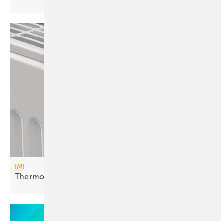
IMI
Thermostatkopf mit
Hybridkonzept