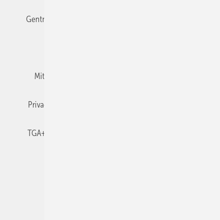
Gentner Verlag
Impressum
Karriere bei Gentner
Team
Mediaservice
Mitgliedschaften und Engagement
Newsletter
Privacy Manager
RSS-Feed
TGA+E abonnieren
TGA+E-WissensCheck
Veranstaltungen / Webinare
© 2026 TGA+E Fachplaner