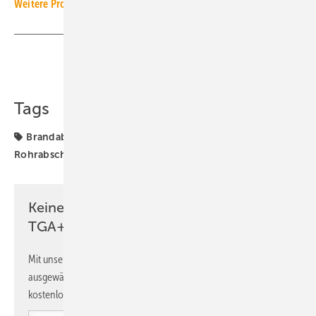
Weitere Produkt-Meldungen zum Thema Brandschutz
Teilen
Link kopieren
Tags
Brandabschottung
Brandschutz
Produkte
Rohrabschottung
Walraven
Keine Zeit? Kein Problem mit dem
TGA+E Newsletter!
Mit unserem Newsletter erhalten Sie regelmäßig von uns
ausgewählte Informationen und Neuigkeiten, gebündelt und
kostenlos direkt ins Postfach.