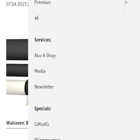
Premium
07.04.2023
|
Veröffentlicht in
Ausgabe 04-2023
|
Druckvorschau
+E
Services
Abo & Shop
Media
Newsletter
Specials
Walraven
Walraven: Brandschutzbandage Pacifyre IWM III.
GModG
Wärmepumpe