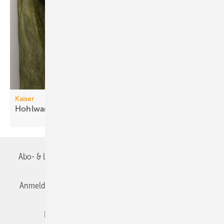
Kaiser
Hohlwanddosen für
Datenleitungen
Abo- & Leserservice
AGB
Alle Inhalte chronologisch
Anmelden
Anmeldung & Registrierung
Datenschutz
Editor's choice
E-Paper
Fachbeiträge