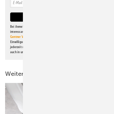
Bei Anmeldung zu diesem Newsletter bin ich damit einverstanden, über
interessante Verlags- und Online-Angebote
der Marken der Alfons W.
Gentner Verlag GmbH & Co. KG
informiert zu werden. Diese
Einwilligung kann ich jederzeit widerrufen und eine Abmeldung ist
jederzeit möglich. Informationen zum Umgang mit Daten finden Sie
auch in unserer
Datenschutzerklärung
.
Weitere Inhalte