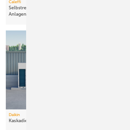
Caleffi
Selbstreinigender Schlamm­abscheider für große
Anlagen
Daikin
Kaskadierbare
R290-Großwärmepumpen