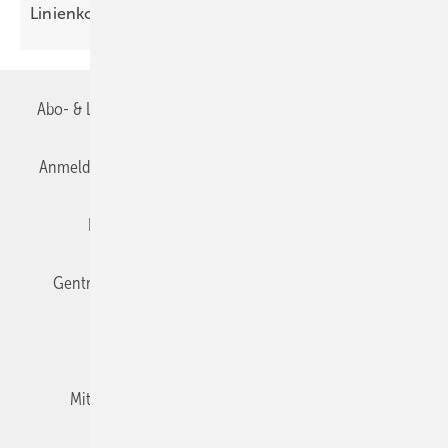
Linienkoppler segmentiert
KNX-Netz­werke
Abo- & Leserservice
AGB
Alle Inhalte chronologisch
Anmelden
Anmeldung & Registrierung
Datenschutz
Editor's choice
E-Paper
Fachbeiträge
Gentner Verlag
Impressum
Karriere bei Gentner
Team
Mediaservice
Mitgliedschaften und Engagement
Newsletter