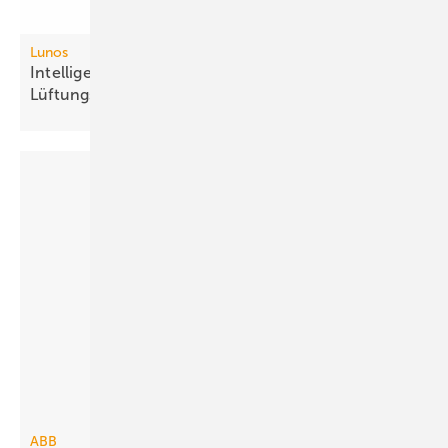
Lunos
Intelligente Fernbedienung für dezen­trale
Lüftungs­systeme
ABB