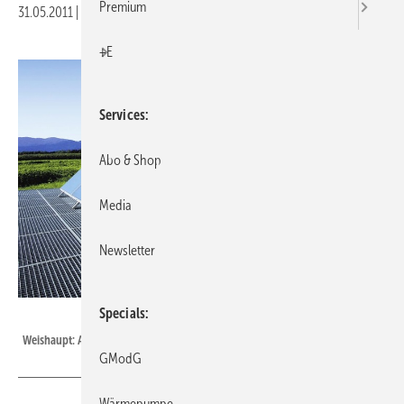
Premium
31.05.2011
|
Veröffentlicht in
Ausgabe 06-2011
|
Druckvorschau
+E
Services
Abo & Shop
Media
Newsletter
Specials
Weishaupt
Weishaupt: Aufdach- und Flachdachkollektor WTS-F2.
GModG
Wärmepumpe