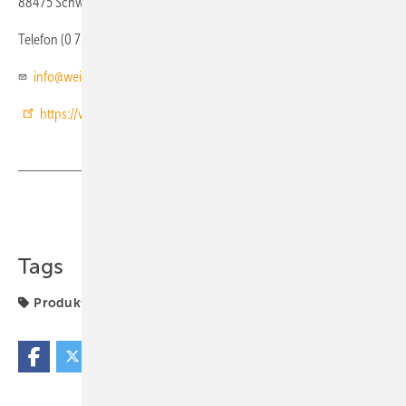
88475 Schwendi
Telefon (0 73 53) 8 30
info@weishaupt.de
https://www.weishaupt.de/
Teilen
Link kopieren
Tags
Produkte