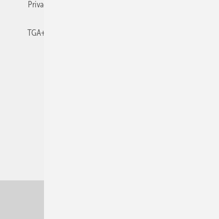
Privacy Manager
RSS-Feed
TGA+E abonnieren
TGA+E-WissensCheck
Veranstaltungen / Webinare
© 2026 TGA+E Fachplaner
Nach oben