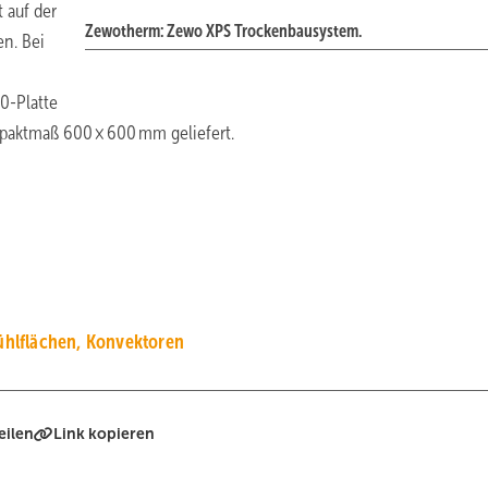
 auf der
Zewotherm: Zewo XPS Trockenbausystem.
n. Bei
0-Platte
paktmaß 600 × 600 mm geliefert.
hlflächen, Konvektoren
eilen
Link kopieren