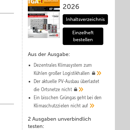
2026
Inhaltsverzeichnis
Einzelheft
bestellen
Aus der Ausgabe:
Dezentrales Klimasystem zum
Kühlen großer
Logistik­hallen
Der aktuelle PV-Ausbau über­lastet
die Orts­netze
nicht
Ein bisschen Grüngas geht bei den
Klima­schutz­zielen nicht
auf
2 Ausgaben unverbindlich
testen: