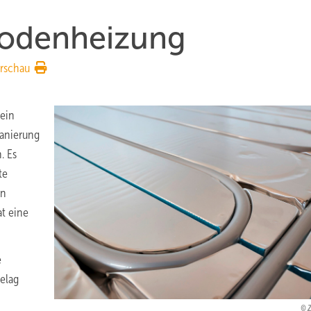
odenheizung
rschau
ein
Sanierung
. Es
te
en
t eine
e
elag