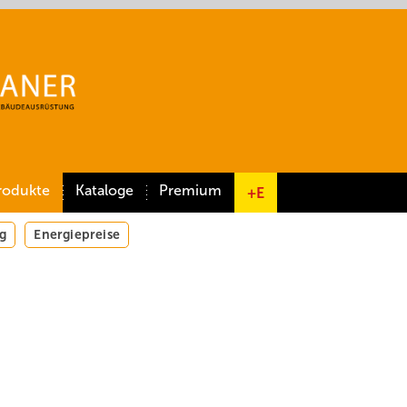
rodukte
Kataloge
Premium
+E
g
Energiepreise