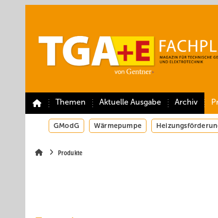
Springe
Springe
Springe
auf
auf
auf
Hauptinhalt
Hauptmenü
SiteSearch
Themen
Aktuelle Ausgabe
Archiv
P
GModG
Wärmepumpe
Heizungsförderun
Produkte