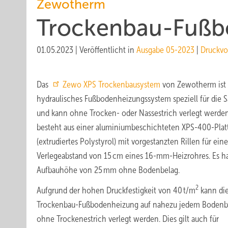
Zewotherm
Trockenbau-Fußb
01.05.2023
|
Veröffentlicht in
Ausgabe 05-2023
|
Druckvo
Das
Zewo XPS Trockenbausystem
von Zewotherm ist 
hydraulisches Fußbodenheizungssystem speziell für die 
und kann ohne Trocken- oder Nassestrich verlegt werden
besteht aus einer aluminiumbeschichteten XPS-400-Plat
(extrudiertes Polystyrol) mit vorgestanzten Rillen für ein
Verlegeabstand von 15 cm eines 16-mm-Heizrohres. Es ha
Aufbauhöhe von 25 mm ohne Bodenbelag.
2
Aufgrund der hohen Druckfestigkeit von 40 t/m
kann di
Trockenbau-Fußbodenheizung auf nahezu jedem Bodenb
ohne Trockenestrich verlegt werden. Dies gilt auch für