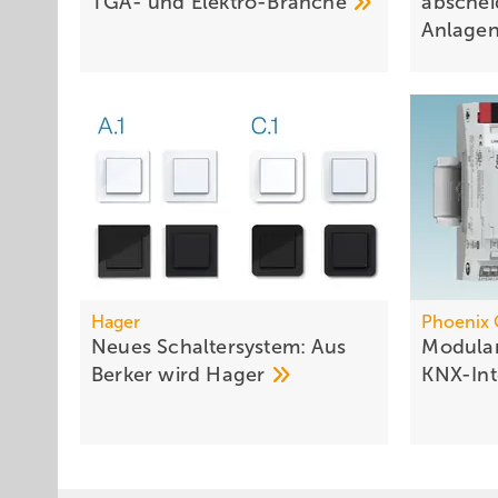
TGA- und
Elek­tro-Branche
abschei
Anlage
Hager
Phoenix 
Neues Schaltersystem: Aus
Modular
Berker wird
Hager
KNX-Int