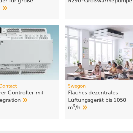
der für große
R290-Großwärmepump
n
Contact
Swegon
er Controller mit
Flaches dezentrales
egration
Lüftungsgerät bis 1050
3
m
/h