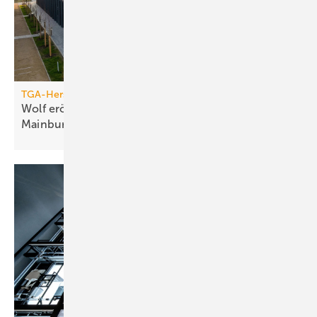
TGA-Hersteller
Wolf eröff­net modernes Bil­dungs­zent­rum in
Main­burg