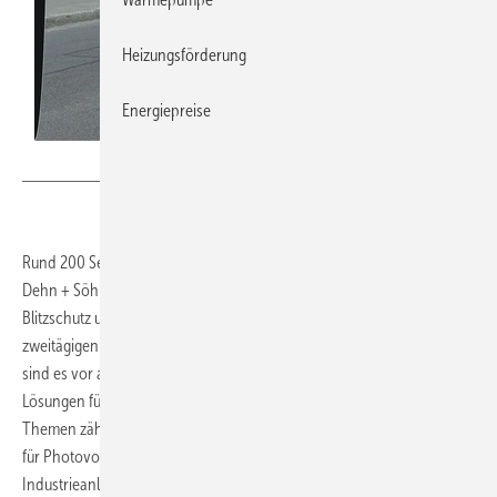
Heizungsförderung
Energiepreise
Dehn
Rund 200 Seminare, verteilt über das ganze Bundesgebiet, bietet
Dehn + Söhne im Jahr 2011 in den Bereichen Überspannungsschutz,
Blitzschutz und Arbeitsschutz an. Neben eintägigen Kompakt- und
zweitägigen Systemseminaren zum Überspannungs- und Blitzschutz
sind es vor allem die Applikationsseminare, die praxisorientiert
Lösungen für besondere Anlagen und Systeme beleuchten. Zu den
Themen zählen beispielsweise der Trennungsabstand, der Blitzschutz
für Photovoltaiksysteme und Anwendungen im
Industrieanlagenumfeld. Detaillierte Informationen zu den Dehn-