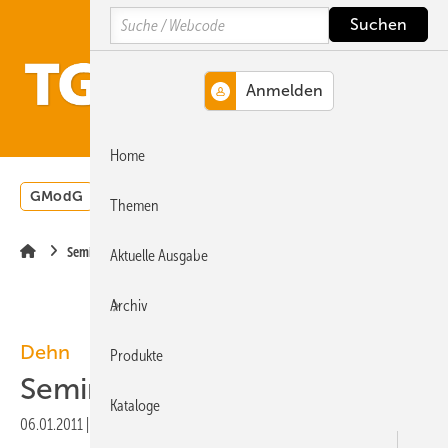
Springe
Springe
Springe
Search
auf
auf
auf
Hauptinhalt
Hauptmenü
SiteSearch
MENÜ
Home
GModG
Wärmepumpe
Heizungsförderung
Energ
Themen
Seminare
Aktuelle Ausgabe
Archiv
Dehn
Produkte
Seminarplan 2011
Kataloge
06.01.2011
|
Veröffentlicht in
Ausgabe 01-2011
|
Druckvorschau