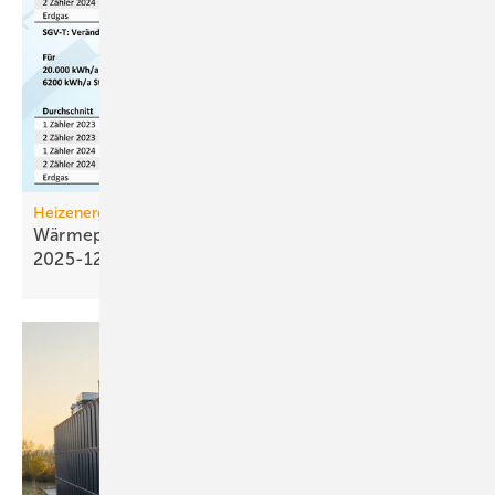
Heizenergiekosten
Wärmepumpen­strom-/Gas­preis-Baro­meter
2025-12