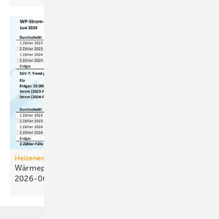
Heizenergiekosten
Wärmepumpen­strom-/Gas­preis-Baro­meter
2026-06