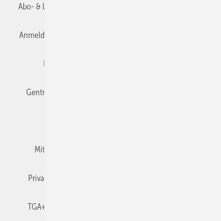
Abo- & Leserservice
AGB
Alle Inhalte chronologisch
Anmelden
Anmeldung & Registrierung
Datenschutz
Editor's choice
E-Paper
Fachbeiträge
Gentner Verlag
Impressum
Karriere bei Gentner
Team
Mediaservice
Mitgliedschaften und Engagement
Newsletter
Privacy Manager
RSS-Feed
TGA+E abonnieren
TGA+E-WissensCheck
Veranstaltungen / Webinare