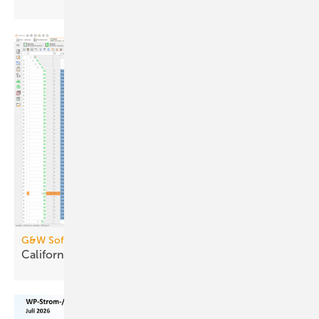
G&W Software
CaliforniaX: Kauf, Abo,
SaaS