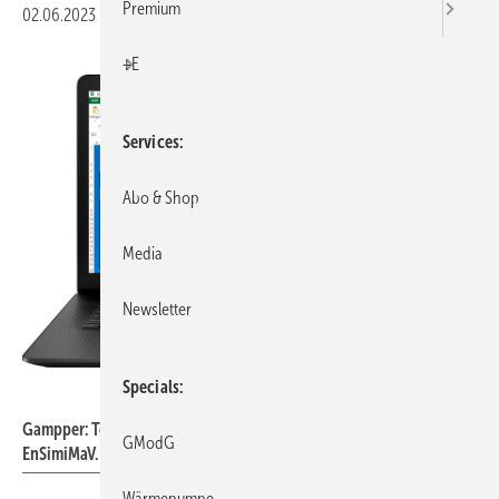
Premium
02.06.2023
|
Veröffentlicht in
Ausgabe 06-2023
|
Druckvorschau
+E
Services
Abo & Shop
Media
Newsletter
Specials
Gampper
Gampper: Tool zur Berechnung und Dokumentation nach
GModG
EnSimiMaV.
Wärmepumpe