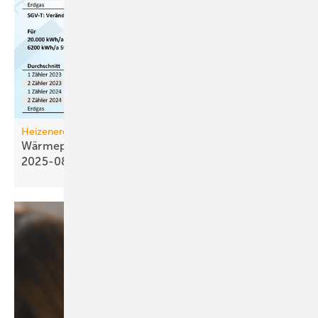
Heizenergiekosten
Wärmepumpen­strom-/Gas­preis-Baro­meter
2025-08