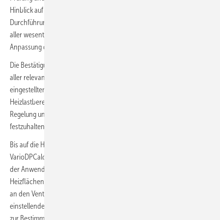
Hinblick auf eine möglichst niedrige Vorlauftemperatur, die
Durchführung eines Hydraulischen Abgleichs unter Berücksichtigung
aller wesentlichen Komponenten des Heizungssystems und die
Anpassung der Vorlauftemperaturregelung.
Die Bestätigung des hydraulischen Abgleichs ist dann einschließlich
aller relevanten Einstellungswerte, der Heizlast des Gebäudes, der
eingestellten Leistung der Wärmeerzeuger und der raumweisen
Heizlastberechnung, der Auslegungstemperatur, der Einstellung der
Regelung und den Drücken im Ausdehnungsgefäß in Textform
festzuhalten und dem Gebäudeeigentümer zur Verfügung zu stellen.
Bis auf die Heizlastberechnung erfüllt diese Anforderungen das Tool
VarioDPCalc von Gampper. Sind alle Parameter eingepflegt, erkennt
der Anwender nach Absenkung der Vorlauftemperatur, inwieweit
Heizflächen angepasst werden müssen und welche Wassermengen
an den Ventilen einzustellen sind. Gleichzeitig wird die sich
einstellende Temperaturspreizung angezeigt, eine wichtige Kennzahl
zur Bestimmung der Effizienz des Wärmeerzeugers. Da