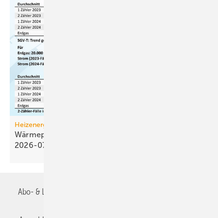
Heizenergiekosten
Wärmepumpen­strom-/Gas­preis-Baro­meter
2026-07
Abo- & Leserservice
AGB
Alle Inhalte chronologisch