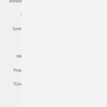
Anmelden
Anmeldung & Registrierung
Datenschutz
Editor's choice
E-Paper
Fachbeiträge
Gentner Verlag
Impressum
Karriere bei Gentner
Team
Mediaservice
Mitgliedschaften und Engagement
Newsletter
Privacy Manager
RSS-Feed
TGA+E abonnieren
TGA+E-WissensCheck
Veranstaltungen / Webinare
© 2026 TGA+E Fachplaner