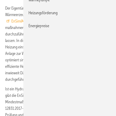
Der Eigentümer eines Gebäudes, in dem Anlagen zur
Heizungsförderung
Wärmeerzeugung durch Erdgas genutzt werden, ist gemäß der
EnSimiMaV
(Mittelfrist­energie­versorgungs­sicherungs­
Energiepreise
maßnahmen­verordnung) verpflichtet, eine Heizungsprüfung
durchzuführen und die Heizungsanlage des Gebäudes optimieren zu
lassen. In diesem Rahmen ist zu prüfen, ob die zum Betrieb einer
Heizung einstellbaren technischen Parameter für den Betrieb der
Anlage zur Wärmeerzeugung hinsichtlich der Energieeffizienz
optimiert sind, ob die Heizung Hydraulisch abzugleichen ist, ob
effiziente Heizungspumpen im Heizsystem eingesetzt werden und
inwieweit Dämmmaßnahmen von Rohrleitungen und Armaturen
durchgeführt werden sollten.
Ist ein Hydraulischer Abgleich im Sinne dieser Regelung erforderlich,
gibt die EnSimiMaV Planungs- und Umsetzungsleistungen als
Mindestmaß vor: eine raumweise Heizlastberechnung nach DIN EN
12831:2017-09 in Verbindung mit DIN/TS 12831-1:2020-4, eine
Prüfung und nötigenfalls eine Optimierung der Heizflächen im