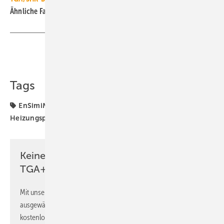
Ähnliche Fachartikel bündelt das
TGA+E-Dossier TGA+E-Software
Teilen
Link kopieren
Tags
EnSimiMaV
Gampper
Heizungsoptimierung
Heizungsprüfung
Hydraulischer Abgleich
Keine Zeit? Kein Problem mit dem
TGA+E Newsletter!
Mit unserem Newsletter erhalten Sie regelmäßig von uns
ausgewählte Informationen und Neuigkeiten, gebündelt und
kostenlos direkt ins Postfach.