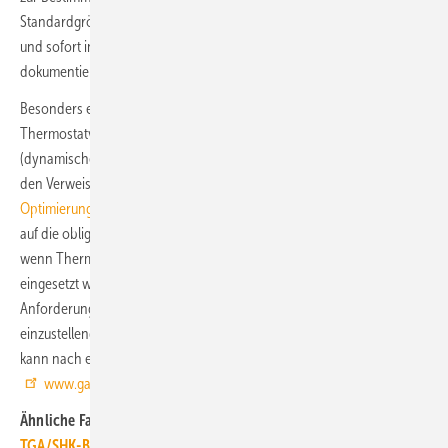
Standardgrößen hinterlegt sind, können Heizkörper schnell geändert
und sofort in die Berechnung mit einbezogen werden. Gleichzeitig
dokumentiert das Tool sämtliche Berechnungen.
Besonders effizient ist das Tool bei der Verwendung von
Thermostatventilen mit automatischer Durchflussbegrenzung
(dynamische Thermostatventile). Denn die EnSimiMaV besagt über
den Verweis auf das Verfahren B nach der ZVSHK-Fachregel
Optimierung von Heizungsanlagen im Bestand
(hier Ziffer 4.2), dass
auf die obligatorische Rohrnetzberechnung verzichtet werden kann,
wenn Thermostatventile mit automatischer Durchflussbegrenzung
eingesetzt werden. Die Gampper-Baureihe Vario-DP erfüllt diese
Anforderungen und das VarioDPCalc berechnet mit der
einzustellenden Wassermenge auch die Ventileinstellung. VarioDPCalc
kann nach einer Registrierung heruntergeladen werden:
www.gampper.de
Ähnliche Fachartikel bündelt das
TGA+E-Dossier APPs der
TGA/SHK-Branche