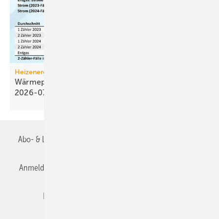
Heizenergiekosten
Wärmepumpen­strom-/Gas­preis-Baro­meter
2026-07
Abo- & Leserservice
AGB
Alle Inhalte chronologisch
Anmelden
Anmeldung & Registrierung
Datenschutz
Editor's choice
E-Paper
Fachbeiträge