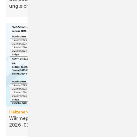
ungleich
verteilt
Heizenergiekosten
Wärmepumpen­strom-/Gas­preis-Baro­meter
2026-01