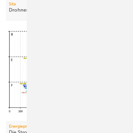
Sita
Drohnen-Service für
Flachdachaufmaß
Energiepreise
Die Strompreis-Entlastung 2026 wird regional