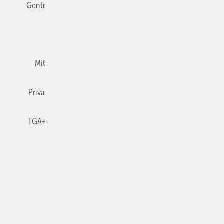
Gentner Verlag
Impressum
Karriere bei Gentner
Team
Mediaservice
Mitgliedschaften und Engagement
Newsletter
Privacy Manager
RSS-Feed
TGA+E abonnieren
TGA+E-WissensCheck
Veranstaltungen / Webinare
© 2026 TGA+E Fachplaner