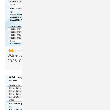
Heizenergiekosten
Wärmepumpen­strom-/Gas­preis-Baro­meter
2026-03