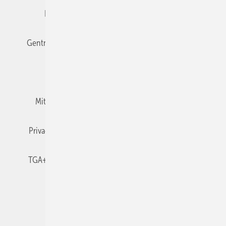
Editor's choice
E-Paper
Fachbeiträge
Gentner Verlag
Impressum
Karriere bei Gentner
Team
Mediaservice
Mitgliedschaften und Engagement
Newsletter
Privacy Manager
RSS-Feed
TGA+E abonnieren
TGA+E-WissensCheck
Veranstaltungen / Webinare
© 2026 TGA+E Fachplaner