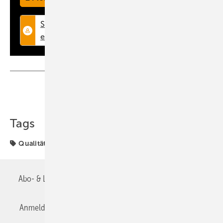
Teilen
Link kopieren
Tags
Qualität
Raumklima
Abo- & Leserservice
AGB
Alle Inhalte chronologisch
Anmelden
Anmeldung & Registrierung
Datenschutz