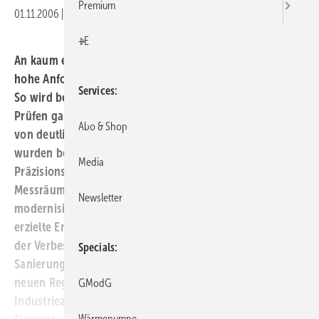
Premium
01.11.2006
|
Veröffentlicht in
Ausgabe 11-2006
+E
An kaum eine industrielle Raumklimaanlage werden so
hohe Anforderungen gestellt, wie an die in Messräumen.
Services
So wird beim Bau hochwertiger Messmaschinen zum
Prüfen ganzer Motorblöcke eine Temperaturkonstanz
Abo & Shop
von deutlich besser als ± 0,2 K gefordert. Auch deshalb
wurden bei der Mahr GmbH in Göttingen, Hersteller von
Media
Präzisionsmessgeräten, drei in den 80er Jahren gebaute
Messräume vor Kurzem bei laufendem Betrieb
Newsletter
modernisiert und ein weiterer neu hinzugebaut. Die
erzielte Energieeinsparung von etwa 33 % resultiert aus
der Verbesserung der Beleuchtung, der hydraulischen
Specials
Sanierung der Kälteanlagen und einem grundlegend
neuen Regelungskonzept auf der Basis des
GModG
Industrieautomatisierungssystems Simatic S7 300 von
Wärmepumpe