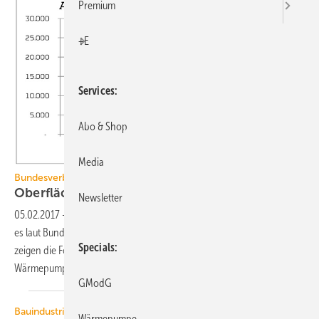
Premium
+E
Services
Abo & Shop
Media
Bundesverband Geothermie
Oberflächennahe Geothermie im
Aufschwung
Newsletter
05.02.2017
-
Mit der Nutzung der oberflächennahen Geothermie geht
es laut Bundesverband Geothermie (BVG) wieder aufwärts. Das
Specials
zeigen die Förderzahlen des Marktanreizprogramms ebenso wie die
Wärmepumpen-Absatzzahlen.
GModG
Bauindustrie
Wärmepumpe