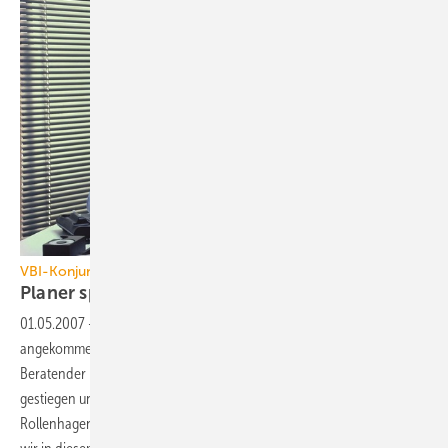
VBI-Konjunkturumfrage
Planer spüren
Aufschwung
01.05.2007
-
Die Erholung der Bauwirtschaft ist in den Planungsbüros
angekommen, dies zeigt die aktuelle Konjunkturumfrage des Verbands
Beratender Ingenieure (VBI). 2006 sind die Umsätze deutlich
gestiegen und zusätzliche Stellen wurden geschaffen. Klaus
Rollenhagen, VBI-Hauptgeschäftsführer: „So positive Zahlen konnten