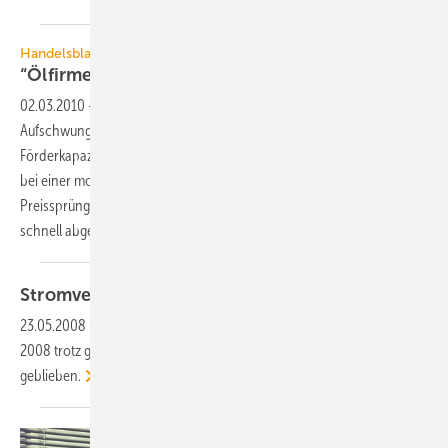
Handelsblatt:
“Ölfirmen gefährden den
Aufschwung“
02.03.2010
-
Das Handelsblatt titelt heute: “Ölfirmen gefährden den
Aufschwung“. Hintergrund ist die Investitionszurückhaltung in die
Förderkapazitäten. Branchenmitglieder warnen, dass sich dies schon
bei einer moderaten Erholung der Weltwirtschaft mit kräftigen
Preissprüngen rächen könnte. Die Weltkonjunktur könnte dann
schnell abgewürgt
werden.
Stromverbrauch trotzt
Aufschwung
23.05.2008
-
Der Stromverbrauch ist in Deutschland im ersten Quartal
2008 trotz guter Konjunktur und kühler Witterung nahezu stabil
geblieben.