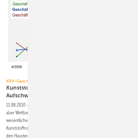
KRV
KRV-Geschäftsklima-Index
Kunststoffrohrhersteller melden starken
Aufschwung
11.08.2010
-
Starker Aufschwung in der Kunststoffrohrbranche —
aber Wettbewerbsdruck und Kosten steigen. Dies sind die
wesentlichen Aussagen des aktuellen KRV-Geschäftsklimaindex für
Kunststoffrohre zum Ende des 2. Quartals 2010. Der Aufschwung für
den Haustechnikbereich wird sich aber erst im 3. Quartal
abbilden.