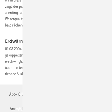
wir in diesem Jahrzehnt noch nicht ermitteln.“ Der detaillierte Blick
zeigt, der positive Trend hat auch die TGA-Büros erfasst. Es gibt
allerdings auch Kehrseiten. Fachkräftemangel und reduzierte
Weiterqualifikation aufgrund mickriger Honorare könnten sich schon
bald
rächen.
Erdwärmesondenanlagen
01.08.2004
-
Während der letzten Jahre erfuhr der Markt mit erd-
gekoppelten Wärmepumpen durch verbesserte Technik und einen
erschwinglichen Preis einen bemerkenswerten Aufschwung. Doch
über den technischen und wirtschaftlichen Erfolg entscheidet die
richtige
Auslegung.
Abo- & Leserservice
AGB
Alle Inhalte chronologisch
Anmelden
Anmeldung & Registrierung
Datenschutz