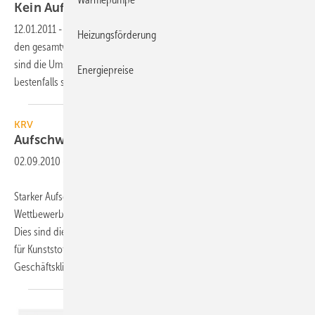
Kein Aufschwung im
Bauhauptgewerbe
12.01.2011
-
Das deutsche Bauhauptgewerbe hat den Anschluss an
Heizungsförderung
den gesamtwirtschaftlichen Aufschwung noch nicht geschafft. 2010
sind die Umsätze um nominal 1 % gesunken, für 2011 werden
Energiepreise
bestenfalls stabile Umsätze
erwartet.
KRV
Aufschwung bei
Kunststoffrohrherstellern
02.09.2010
-
Starker Aufschwung in der Kunststoffrohrbranche – aber
Wettbewerbsdruck und Kosten steigen durch höhere Rohstoffpreise.
Dies sind die wesentlichen Aussagen des KRV-Geschäftsklimaindex
für Kunststoffrohre zum Ende des 2. Quartals 2010. Der
Geschäftsklimaindex des Kunststoffrohrverbands
(KRV)...