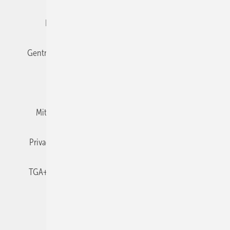
Editor's choice
E-Paper
Fachbeiträge
Gentner Verlag
Impressum
Karriere bei Gentner
Team
Mediaservice
Mitgliedschaften und Engagement
Newsletter
Privacy Manager
RSS-Feed
TGA+E abonnieren
TGA+E-WissensCheck
Veranstaltungen / Webinare
© 2026 TGA+E Fachplaner