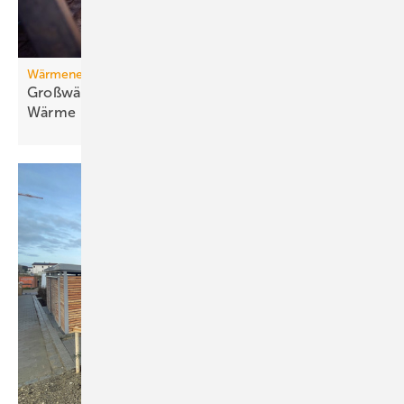
Wärmenetz
Großwärmepumpen: Weg­be­rei­ter für fossil­freie
Wär­me