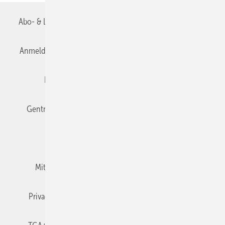
Abo- & Leserservice
AGB
Alle Inhalte chronologisch
Anmelden
Anmeldung & Registrierung
Datenschutz
Editor's choice
E-Paper
Fachbeiträge
Gentner Verlag
Impressum
Karriere bei Gentner
Team
Mediaservice
Mitgliedschaften und Engagement
Newsletter
Privacy Manager
RSS-Feed
TGA+E abonnieren