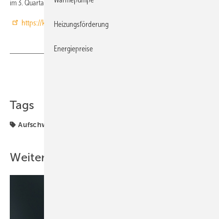
im 3. Quartal erwartet.
https://krv.de/
Heizungsförderung
Energiepreise
Teilen
Link kopieren
Tags
Aufschwung
Weitere Inhalte