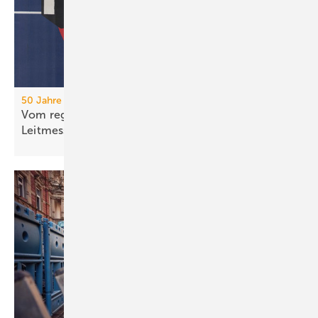
50 Jahre IFH/Intherm
Vom regionalen Bran­chen­treff zur süd­deut­schen
Leit­messe