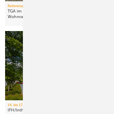
Referenzprojekt
TGA im Modulbau: Raum­kli­ma für be­zahl­ba­ren
Wohn­raum
14. bis 17. April 2026, Messe Nürnberg
IFH/Intherm 2026: Sanitär-, Haus- und