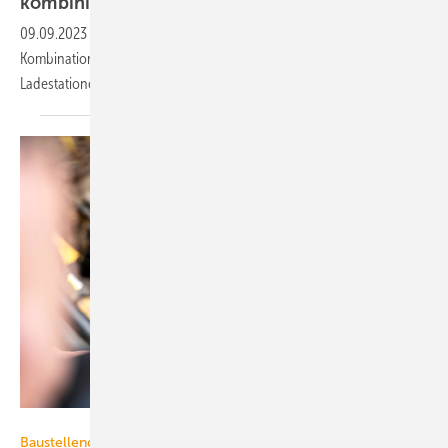
kombinieren
09.09.2023
-
Die Planung von Photovoltaik-Anlagen in
Kombinationen mit Stromspeichern, Wärmepumpen und
Ladestationen erfordert spezielle
Planungsprogramme.
123erfasst / Lutz Werbefotografie
Baustellendokumentation