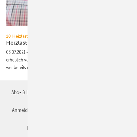
Viessmann
18 Heizlast-Rechner im Vergleich
Heizlast-Software nach neuer DIN EN 12
831
03.07.2021
-
Die neue DIN EN 12 831-1 hat die Heizlastberechnung
erheblich verändert. Ein Vergleich von 18 Heizlast-Rechnern zeigt,
wer bereits nach neuer Norm
rechnet.
Abo- & Leserservice
AGB
Alle Inhalte chronologisch
Anmelden
Anmeldung & Registrierung
Datenschutz
Editor's choice
E-Paper
Fachbeiträge