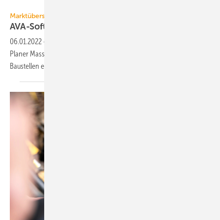
Walter Riemenschneider, Nova Building IT
Marktübersicht
AVA-Software: Digitale
Multitalente
06.01.2022
-
Neue Funktionen in AVA-Software sorgen dafür, dass
Planer Massen und Kosten aus dem BIM-Modell präzise ermitteln und
Baustellen einfacher managen
können.