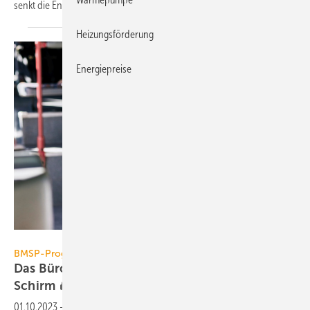
senkt die
Energie­kosten.
Heizungsförderung
Energiepreise
Projekt Pro
BMSP-Programme
Das Büro und die Projekte überall auf dem
Schirm
01.10.2023
-
Büro- und Projektmanagement-Software unterstützt