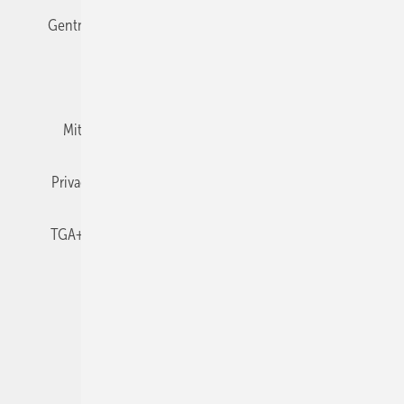
Gentner Verlag
Impressum
Karriere bei Gentner
Team
Mediaservice
Mitgliedschaften und Engagement
Newsletter
Privacy Manager
RSS-Feed
TGA+E abonnieren
TGA+E-WissensCheck
Veranstaltungen / Webinare
© 2026 TGA+E Fachplaner