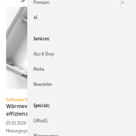
Premium
+E
Services
Abo & Shop
Media
Newsletter
Graphisoft
Software für den Hydraulischen Abgleich
Specials
Wärmeverteilung und -übergabe auf Energie­
effizienz
trimmen
GModG
05.05.2024
-
Ein software­gestützter Hydraulischer Abgleich von
Heizungs­sys­temen sorgt für mehr Be­hag­lichkeit in den Räumen und
Wärmepumpe