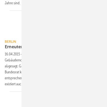
Jahre
sind.
BERLIN
Erneuter Anlauf für Steuerbonus
(?)
16.04.2015
-
Die steuerliche Förderung der energetischen
Gebäudemodernisierung wurde erst von wenigen Wochen erneut
abgesagt. Gänzlich vom Tisch ist das Konzept jedoch noch nicht. Der
Bundesrat könnte die Bundesregierung demnächst auffordern, ein
entsprechendes Gesetz vorzulegen. Ein Vorschlag zur Finanzierung
existiert auch
schon.