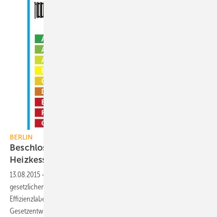
BERLIN
Beschlossen: Effizienz-Etikett für alte
Heizkessel
13.08.2015
-
Das Bundeskabinett hat am 12. August 2015 die
gesetzlichen Grundlagen zur Umsetzung des “nationalen
Effizienzlabels für Heizungsaltanlagen“ beschlossen. Laut dem
Gesetzentwurf gilt es ab Januar 2016 für Heizkessel, die älter als 15