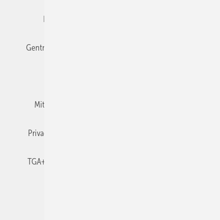
Editor's choice
E-Paper
Fachbeiträge
Gentner Verlag
Impressum
Karriere bei Gentner
Team
Mediaservice
Mitgliedschaften und Engagement
Newsletter
Privacy Manager
RSS-Feed
TGA+E abonnieren
TGA+E-WissensCheck
Veranstaltungen / Webinare
© 2026 TGA+E Fachplaner