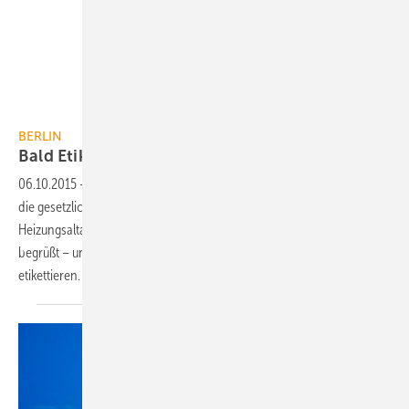
BERLIN
Bald Etiketten für alte
Heizungspumpen?
06.10.2015
-
Die vom Bundeskabinett beschlossenen Grundlagen für
die gesetzliche Umsetzung eines „nationalen Effizienzlabels für
Heizungsaltanlagen“ hat der Bundesrat in einer Stellungnahme
begrüßt – und angeregt, auch alte Heizungs- und Umwälzpumpen zu
etikettieren.