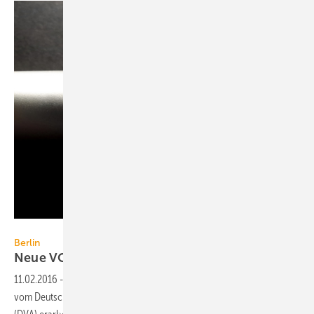
Eivaisla / iStock / Thinkstock
Berlin
Neue VOB Teil A und B bekannt
gegeben
11.02.2016
-
Das Bundesbauministerium hat am 19. Januar 2016 die
vom Deutschen Vergabe- und Vertragsausschuss für Bauleistungen