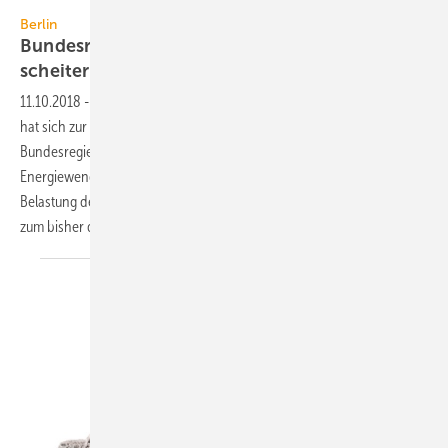
akindo / DigitalVision Vectors / Getty Images
Berlin
Bundesrechnungshof: Energiewende droht zu
scheitern
11.10.2018
-
Der Präsident des Bundesrechnungshofs Kay Scheller
hat sich zur Umsetzung der Energiewende geäußert: „Die
Bundesregierung droht mit ihrem Generationenprojekt der
Energiewende zu scheitern. […] Der enorme Aufwand und die starke
Belastung der Bürger und Wirtschaft stehen in krassem Missverhältnis
zum bisher dürftigen Ertrag der
Energiewende.“