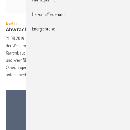
Heizungsförderung
alfexe / iStock / Getty Images Plus
Berlin
Energiepreise
Abwrackprämie für
Ölheizungen
21.08.2019
-
In einem Gastbeitrag „Die grüne Null, die schaffen wir!“ in
der Welt am Sonntag vom 11. August 2019 haben Annegret Kramp-
Karrenbauer und Andreas Jung zum Erreichen der Klimaschutzziele
und -verpflichtungen unter anderem eine Abwrackprämie für
Ölheizungen in die Waagschale geworfen. Die Branche hat dazu
unterschiedliche
Vorstellungen.