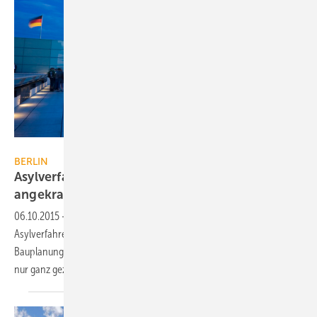
Marc Pinter / Hemera / Thinkstock
BERLIN
Asylverfahrensbeschleunigung: EnEV nur
angekratzt
06.10.2015
-
Das Bundeskabinett hat mit einem Gesetzentwurf zur
Asylverfahrensbeschleunigung auch Änderungen im
Bauplanungsrecht beschlossen. Die EnEV und das EEWärmeG sollen
nur ganz gezielt und punktuell gelockert
werden.