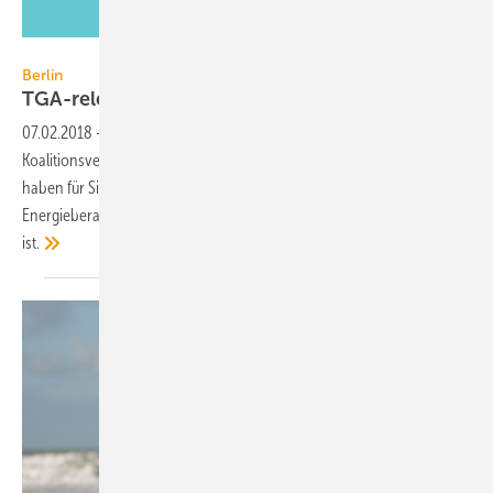
Dmitrii_Guzhanin / iStock / Thinkstock
Berlin
TGA-relevantes im
GroKo-in-spe-Vertrag
07.02.2018
-
Am 7. Februar 2018 haben Union und SPD ihren
Koalitionsvertrag vorgelegt. Er umfasst 177 Seiten in 14 Kapiteln. Wir
haben für Sie extrahiert, was für die TGA/SHK-Branche,
Energieberater und die Bauwirtschaft direkt oder mittelbar relevant
ist.