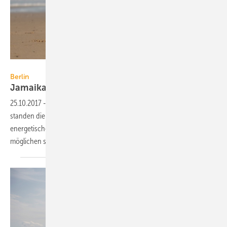
Henfaes / iStock / Thinkstock
Berlin
Jamaika: Steuerbonus nimmt erste
Hürde
25.10.2017
-
Beim ersten Sondierungsgespräch der Jamaika-Parteien
standen die Finanzen auf der Agenda. Die Förderung der
energetischen Gebäudesanierung gehört nun erst einmal zu den
möglichen steuerlichen
Entlastungsmaßnahmen.