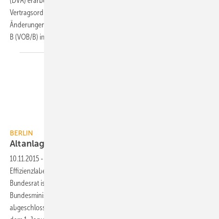
(DVA) erarbeiteten Abschnitte 1 bis 3 der Vergabe- und
Vertragsordnung für Bauleistungen Teil A (VOB/A) und die
Änderungen der Vergabe- und Vertragsordnung für Bauleistungen Teil
B (VOB/B) im Bundesanzeiger bekannt
gegeben.
BERLIN
Altanlagen-Etikett startet ab 1. Januar
2016
10.11.2015
-
Nach dem zweiten Durchgang des „nationalen
Effizienzlabels für Heizungsaltanlagen“ am 6. November 2015 im
Bundesrat ist das Gesetzgebungs-Verfahren laut dem
Bundesministerium für Wirtschaft und Energie erfolgreich
abgeschlossen. Das Etikettieren beginnt damit wie vorgesehen ab