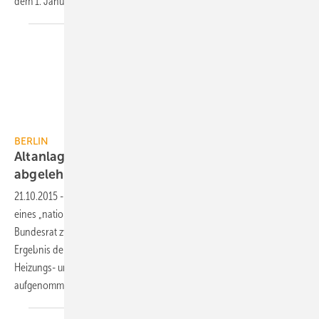
dem 1. Januar
2016.
BERLIN
Altanlagen-Etikett: Vorschläge der Länder
abgelehnt
21.10.2015
-
Mit seiner Stellungnahme zur gesetzlichen Umsetzung
eines „nationalen Effizienzlabels für Heizungsaltanlagen“ hatte der
Bundesrat zwei Änderungen angeregt: Auch Mieter sollten über das
Ergebnis der Verbrauchskennzeichnung informiert werden und
Heizungs- und Umwälzpumpen sollten in den Anwendungsbereich
aufgenommen werden. Die Bundesregierung lehnt das
ab.