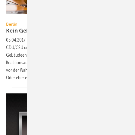
Carlofornitano / iStock / Thinkstock
Berlin
Kein Gebäudeenergiegesetz vor der
Wahl
05.04.2017
-
Gut drei Jahre Regierungsverantwortung haben
CDU/CSU und SPD nicht gereicht, um einen Entwurf für ein
Gebäudeenergiegesetz (GEG) in den Bundestag einzubringen. Im
Koalitionsausschuss konnte sich die GroKo nicht zu einem Endspurt
vor der Wahl durchringen. Ein Rückschlag für die Energiewende?
Oder eher ein
Glücksfall?