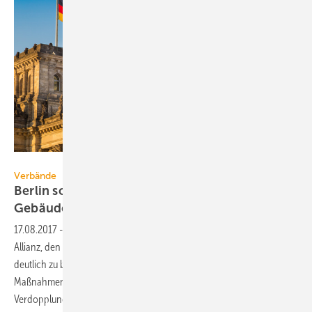
bluejayphoto / iStock / Thinkstock
Verbände
Berlin soll mehr für klimaneutralen
Gebäudebestand
tun
17.08.2017
-
Mit Blick auf die Bundestagswahl fordert die Gebäude-
Allianz, den Ausbau des klimaneutralen Gebäudebestands bis 2050
deutlich zu beschleunigen. Die von der Politik ergriffenen
Maßnahmen hätten bislang nicht ausgereicht, die notwendige
Verdopplung der Sanierungsrate einzuleiten und das energetische