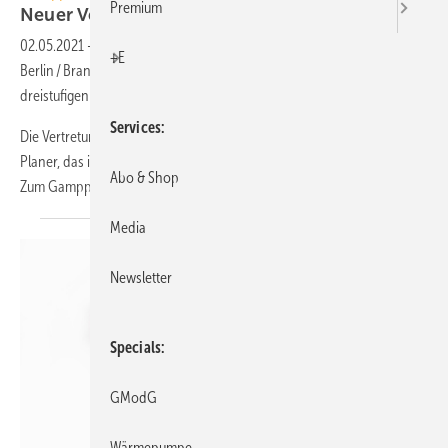
Premium
Neuer Vertrieb für Berlin /
Brandenburg
02.05.2021
-
Gampper, Alsenz / Pfalz, wird seit April 2021 im Gebiet
+E
Berlin / Brandenburg von der BWS Werksvertretung Sanitär im
dreistufigen Vertrieb unterstützt.
Services
Die Vertretung richtet sich mit den Produkten an Projektentwickler,
Planer, das installierende Fachhandwerk und den Fachgroßhandel.
Abo & Shop
Zum
Gampper...
Media
Newsletter
Specials
GModG
Wärmepumpe