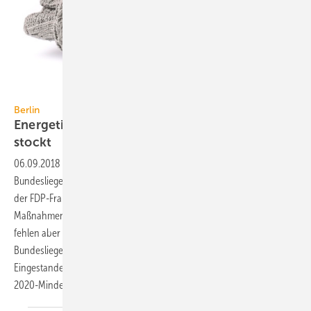
ronstik / iStock / Getty Images Plus
Berlin
Energetische Sanierung bei Bundesbauten
stockt
06.09.2018
-
Um die energetische Sanierung von
Bundesliegenschaften geht es in der Antwort auf eine Kleine Anfrage
der FDP-Fraktion. Darin skizziert die Bundesregierung eingeleitete
Maßnahmen zu Sanierungsprojekten, konkrete Zahlen und Bilanzen
fehlen aber weitgehend, denn der Energetische Sanierungsfahrplan
Bundesliegenschaften (ESB) ist noch gar nicht beschlossen.
Eingestanden ist aber bereits, dass ein im ESB-Entwurf definiertes
2020-Minderungszeil ist nicht
einzuhalten.