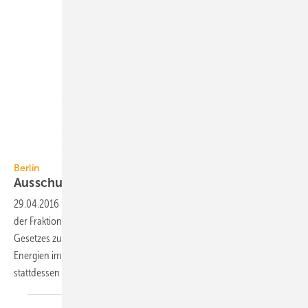
Berlin
Ausschuss lehnt Vorschlag für EEWärmeG
ab
29.04.2016
-
Der Ausschuss für Wirtschaft und Energie hat einen von
der Fraktion Bündnis 90/Die Grünen eingebrachten Entwurf eines
Gesetzes zur Änderung des Gesetzes zur Förderung erneuerbarer
Energien im Wärmebereich (EEWärmeG) abgelehnt. Die SPD hat
stattdessen einen „Durchbruch“ im Wärmemarkt angekündigt.