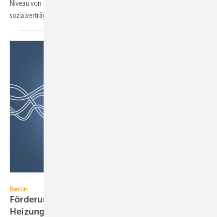
Niveau von Neubauten ausreichend zu erhöhen – aber beides
sozialverträglich.
phototechno / iStock / Thinkstock
Berlin
Förderung für reine Gas/Öl-
Heizungserneuerung
endet