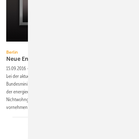
SyhinStas / iStock / Thinkstock
Berlin
Neue EnEV wohl erst
2017/18
15.09.2016
-
Nun ist praktisch offiziell: Die Bundesregierung gibt sich
bei der aktuellen EnEV-Fortschreibung erneut eine Blöße. Das
Bundesministerium für Wirtschaft und Energie will die Neuregelung
der energieeinsparrechtlichen Anforderungen für Wohn- und
Nichtwohngebäude nicht mehr in der laufenden Legislaturperiode
vornehmen.