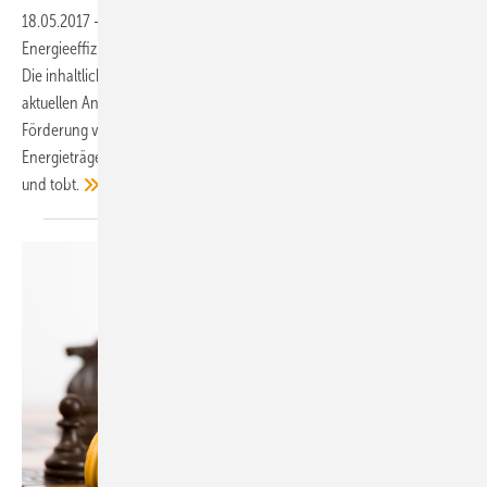
18.05.2017
-
Das BMWi hat seine neue „Förderstrategie
Energieeffizienz und Wärme aus erneuerbaren Energien“ vorgelegt.
Die inhaltlichen Förderschwerpunkte sollen mit ihr stärker an die
aktuellen Anforderungen der Energiewende angepasst werden. Die
Förderung von Heizkesseln, die ausschließlich auf fossilen
Energieträgern basieren, läuft danach in 2019 aus. Die Branche lobt
und
tobt.