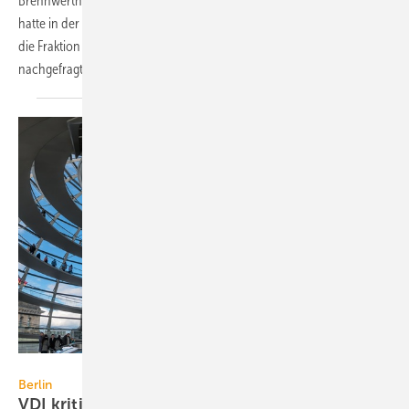
Brennwertheizkessel doch weiterhin (länger als bis 2020) zu fördern,
hatte in der Branche unterschiedliches Echo hervorgerufen. Nun hat
die Fraktion Bündnis 90/Die Grünen bei der Bundesregierung
nachgefragt.
frankix / iStock / Thinkstock
Berlin
VDI kritisiert FDP-Antrag zur
EnEV-Aussetzung