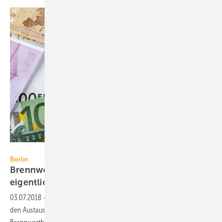
Professor25 / iStock / Thinkstock
Berlin
Brennwertförderung? Vielleicht, aber
eigentlich
nein.
03.07.2018
-
Die widersprüchliche Ankündigung im Koalitionsvertrag,
den Austausch von alten Heizungsanlagen gegen