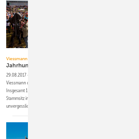
Viessmann
Viessmann
Jahrhundertfestival in Allendorf, Berlin und
Hof
29.08.2017
-
Mit einem großen Festival an drei Standorten hat
Viessmann das 100-jährige Bestehen des Unternehmens gefeiert.
Insgesamt 15.000 Mitarbeiter und ihre Angehörigen haben am
Stammsitz in Allendorf (Eder) sowie in Berlin und Hof einen
unvergesslichen Tag mit vielen Höhepunkten
erlebt.