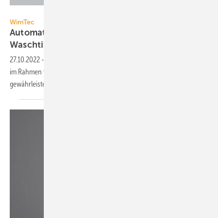
WimTec
WimTec
Automatische Verstopfungserkennung am
Waschtisch
27.10.2022
-
Der Ablaufsensor HyPlus secure von WimTec kontrolliert
im Rahmen von Stagnationsspülungen am Waschtisch, ob der Abfluss
gewährleistet
ist.