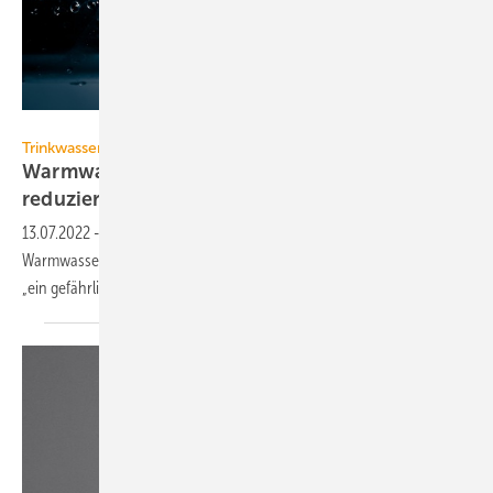
Paipai – stock.adobe.com
Trinkwasserhygiene
Warmwassertemperatur zur Energieeinsparung
reduzieren?
13.07.2022
-
Um Erdgas zu sparen, wird auch über reduzierte
Warmwassertemperaturen diskutiert. Der DVQST bewertet dies als
„ein gefährliches Spiel mit der
Gesundheit“.