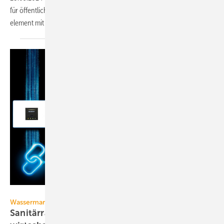
für öffent­li­che Duschen sieht man vor der Wand le­dig­lich das Bedien­
e­le­ment mit
Ambiente­be­leuch­tung.
Geberit
Wassermanagementsystem
Sanitärräume hygienisch, sicher und