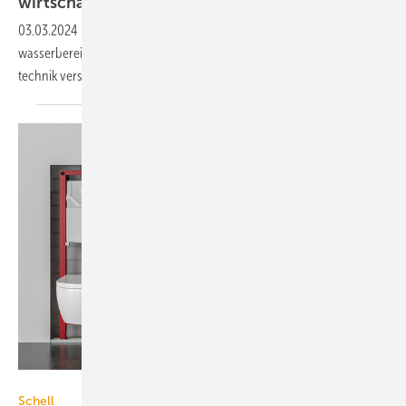
wirtschaftlich
managen
03.03.2024
-
Mit neuen Vor­ga­ben und An­for­de­run­gen für die Trink­
wasser­bereit­stellung hält die Digita­li­sie­rung nun auch in der Sanitär­
technik ver­stärkt
Einzug.
Schell
Schell