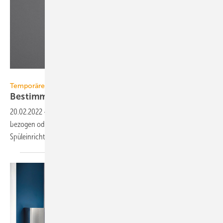
WimTec
Temporäre Spüleinheit
Bestimmungsgemäßer Betrieb bei
Leerstand
20.02.2022
-
Werden im Neubau nicht alle Einheiten kurzfristig
bezogen oder bleiben länger ungenutzt, kann eine temporäre
Spüleinrichtung die Trinkwassergüte
erhalten.