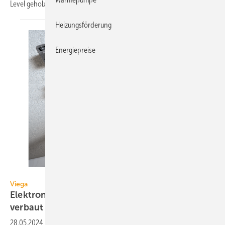
Level
ge­ho­ben.
Heizungsförderung
Energiepreise
Viega
Viega
Elektronische Duscheinheit wird unsichtbar
verbaut
28.05.2024
-
Bei der „AquaVip-Dusch­ein­heit elek­tro­nisch“ von Viega