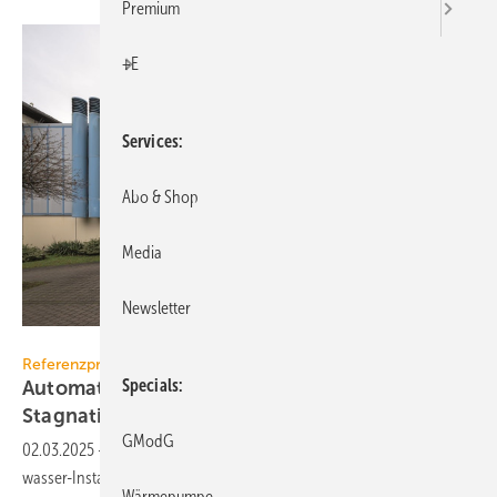
Premium
+E
Services
Abo & Shop
Media
Newsletter
Schell
Referenzprojekt Schell
Specials
Automatisiertes Spülen verhindert
Stagnation
GModG
02.03.2025
-
Mit einem digitalen Wasser­ma­na­ge­ment wur­de die Trink­
wasser-Installa­tion im Sport­be­reich der JVA Weiterstadt auf ein neu­es
Wärmepumpe