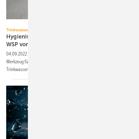
Viega / Frank Bierstedt
Trinkwasser-Installation
Hygienisch abgesicherten Betrieb mit dem
WSP
vorplanen
04.09.2022
-
Der Water-Safety-Plan (WSP) für Gebäude wird zum
Werkzeug für das Risikomanagement, um den Erhalt der
Trinkwassergüte zu
unterstützen.