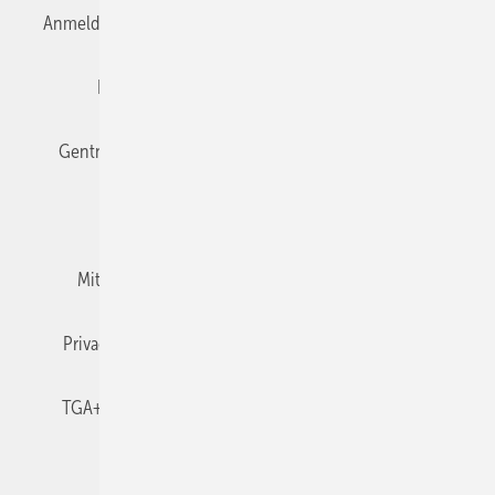
Anmelden
Anmeldung & Registrierung
Datenschutz
Editor's choice
E-Paper
Fachbeiträge
Gentner Verlag
Impressum
Karriere bei Gentner
Team
Mediaservice
Mitgliedschaften und Engagement
Newsletter
Privacy Manager
RSS-Feed
TGA+E abonnieren
TGA+E-WissensCheck
Veranstaltungen / Webinare
© 2026 TGA+E Fachplaner