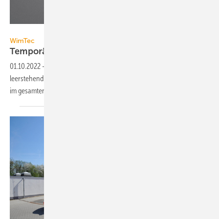
WimTec
WimTec
Temporäre Spüleinheit bei
Leerstand
01.10.2022
-
Die temporäre Spüleinheit Proof TS ist speziell für
leerstehende Räumlichkeiten zur Sicherstellung der Trinkwassergüte
im gesamten Objekt
konzipiert.