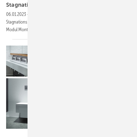
Stagnationsspülung an barrierefreien
WCs
06.01.2023
-
Um auch in barrierefreien Sanitärräume automatische
Stagnationsspülungen durchführen zu können, hat Schell das WC-
Modul Montus Flow H
entwickelt.
Schell