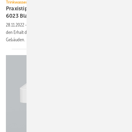
Trinkwasser-Installation
Praxistipps auf Basis der überarbeiteten VDI
6023 Blatt
1
28.11.2022
-
Die Richtlinie VDI 6023 Blatt 1 gibt wichtige Hinweise für
den Erhalt der Trinkwassergüte in der Trinkwasser-Installation von
Gebäuden.