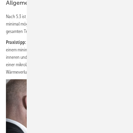
Allgemeine Regeln zur Planung
Nach 5.3 ist jede Trinkwasser-Installation so zu planen, dass sie ein
minimal mögliches Wasservolumen enthält (Dimensionierung der
gesamten Trinkwasser-Installation und Länge der Einzelzuleitungen).
Praxistipp:
T-Stück-Installationen erfüllen die Anforderung nach
einem minimalen Volumen. Und sie haben zusätzlich die geringsten
inneren und äußeren Oberflächen: Diese sind wichtig zur Begrenzung
einer mikrobiologischen Besiedlung und der Wärmeaufnahme bzw.
Wärmeverluste von PWC und PWH / PWH-C.