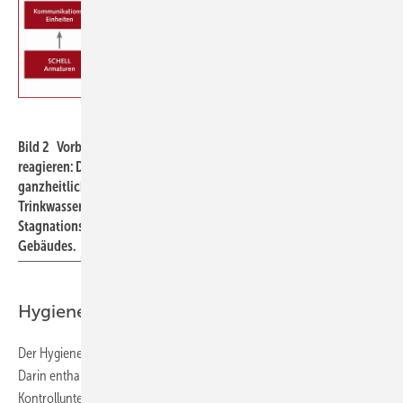
Schell
Bild 2 Vorbeugen ist besser, als später auf Legionellen zu
reagieren: Das Wassermanagement-System SWS ermöglicht ein
ganzheitliches, gebäudeübergreifendes und wirtschaftliches
Trinkwassermanagement, u. a. mit automatisierten
Stagnationsspülungen über alle relevanten Entnahmestellen eines
Gebäudes.
Hygieneplan
Der Hygieneplan ist weiterhin Bestandteil des Instandhaltungsplans.
Darin enthalten sind u. a. Umfang und Häufigkeit von
Kontrolluntersuchungen des Trinkwassers auf vorgegebene