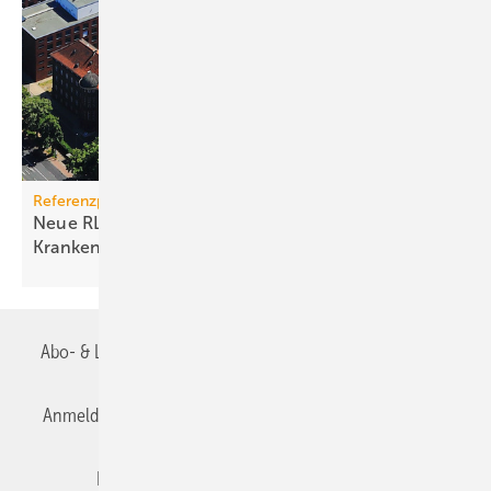
Referenzprojekt Wolf
Neue RLT-Anlagen im historischen
Krankenhaus
Abo- & Leserservice
AGB
Alle Inhalte chronologisch
Anmelden
Anmeldung & Registrierung
Datenschutz
Editor's choice
E-Paper
Fachbeiträge