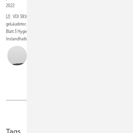
2022
[2] VDI 3810 Blatt 2 Betreiben und Instandhalten von Gebäuden und
gebäudetechnischen Anlagen – Trinkwasser-Installationen / VDI 6023
Blatt 3 Hygiene in Trinkwasser-Installationen – Betrieb und
Instandhaltung. Berlin: Beuth Verlag, Mai 2020
Dr. Peter Arens
ist Hygienespezialist bei Schell, 57462 Olpe,
www.schell.eu
Schell
Teilen
Link kopieren
Tags