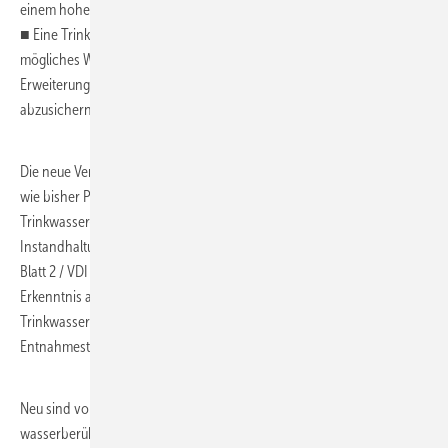
einem hohen Personal- und Zeitaufwand.
■ Eine Trinkwasser-Installation ist so zu planen, dass sie ein minimal
mögliches Wasservolumen enthält. Vorhaltungen für spätere
Erweiterungen sind zu vermeiden oder durch Spülmaßnahmen
abzusichern.
Die neue Version der bewährten Richtlinie VDI 6023 Blatt 1 umfasst
wie bisher Planung, Ausführung, Betrieb und Instandhaltung von
Trinkwasser-Installationen. Vertiefende Hinweise zu Betrieb und
Instandhaltung finden sich aber auch im „Doppelblatt“ VDI 3810
Blatt 2 / VDI 6023 Blatt 3. VDI 6023 Blatt 1 bestätigt erneut die
Erkenntnis aus Wissenschaft und Praxis, dass für den Erhalt der
Trinkwassergüte ausschließlich der Wasserwechsel über alle
Entnahmestellen sorgen kann. Andernfalls wären diese „Totleitungen“.
Neu sind vor allem Anforderungen zu hygienisch einwandfreien
wasserberührten Oberflächen von Produkten. Ansonsten bleiben für