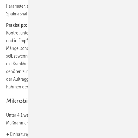
Parameter, an festgelegten repräsentativen Entnahmestellen,
Spülmaßnahmen und die Dokumentation aller Maßnahmen.
Praxistipp:
Häufigkeit, Umfang und Parameter von
Kontrolluntersuchungen sind vor allem in der Trinkwasserverordnung
und in Empfehlungen des Robert Koch-Instituts festgelegt. Sie decken
Mängel schonungslos auf und verursachen mindestens Folgekosten,
selbst wenn alle Nutzer gesund bleiben. Doch die Abgabe von Wasser
mit Krankheitserregern ist eine Straftat (§ 24 TrinkwV). Deshalb
gehören zum Hygieneplan auch Spülmaßnahmen. Hiermit muss sich
der Auftraggeber frühzeitig beschäftigen, idealerweise bereits im
Rahmen der Erstellung des Raumbuchs.
Mikrobiologische Beeinträchtigungen
Unter 4.1 werden die wichtigsten Einflussgrößen für Technische
Maßnahmen zur Erhaltung der Trinkwassergüte beschrieben:
● Einhaltung der Temperaturen