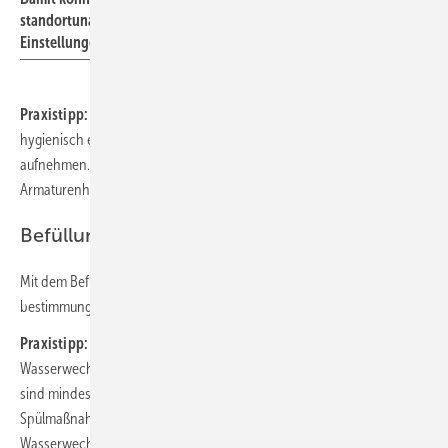
standortunabhängig Analysedaten online abrufen und
Einstellungen vornehmen.
Praxistipp:
Planer sollten die Forderung nach Produkten mit
hygienisch einwandfreien Oberflächen ins Leistungsverzeichnis
aufnehmen. Schell prüft trocken – und gehört damit unter den
Armaturenherstellern zu den Pionieren auf diesem Gebiet.
Befüllung
Mit dem Befüllen der Trinkwasser-Installation muss der
bestimmungsgemäße Betrieb beginnen (5.4.3.3.).
Praxistipp:
Bis zur Übergabe ist der Handwerker für den
Wasserwechsel verantwortlich. In einem Krankenhaus mit 800 Betten
sind mindestens 3 Mitarbeiter an 5 Tagen je Woche nur für
Spülmaßnahmen von Hand im Einsatz. Mit SWS lassen sich auch diese
Wasserwechsel automatisiert umsetzen. Seine Mitarbeiter kann der