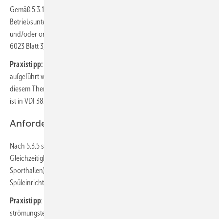
Gemäß 5.3.1 gilt ein fehlender Wasseraustausch über mehr als 72 h als
Betriebsunterbrechung. Sie ist zu vermeiden oder durch technische
und/oder organisatorische Maßnahmen (siehe VDI 3810 Blatt 2 / VDI
6023 Blatt 3) zu kompensieren.
Praxistipp:
Im Raumbuch müssen konkrete Nutzungszeiträume
aufgeführt werden. Dadurch sollen Betreiber und Planer frühzeitig zu
diesem Thema ins Gespräch kommen. Ein Muster für das Raumbuch
ist in VDI 3810 Blatt 2 / VDI 6023 Blatt 3 enthalten.
Anforderungen an die Dimensionierung
Nach 5.3.5 sind vor allem für Trinkwasser-Installation mit hohen
Gleichzeitigkeiten und temporär geringen Nutzungen (z. B.
Sporthallen) geeignete Spülpläne und -maßnahmen oder selbsttätige
Spüleinrichtungen vorzusehen.
Praxistipp
: Bei manuellen Wasserwechseln sind die geforderten (und
strömungstechnisch notwendigen) Gleichzeitigkeiten nur mit einem