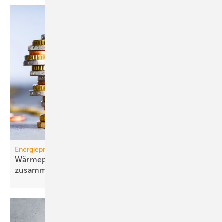
Energiepreise
Wärmepumpen-Strompreis: wie er sich
zusammensetzt