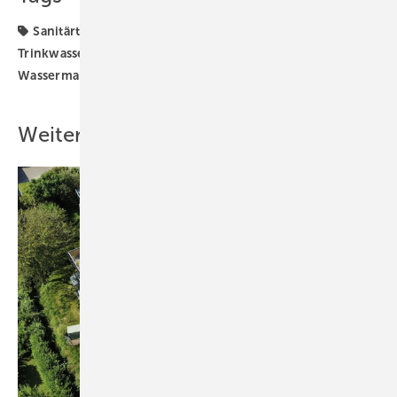
Sanitärtechnik
Schell
Trinkwasser-Installation
Trinkwassergüte
Trinkwasserhygiene
VDI
Wassermanagement
bestimmungsgemäßer Betrieb
Weitere Inhalte