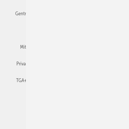
Gentner Verlag
Impressum
Karriere bei Gentner
Team
Mediaservice
Mitgliedschaften und Engagement
Newsletter
Privacy Manager
RSS-Feed
TGA+E abonnieren
TGA+E-WissensCheck
Veranstaltungen / Webinare
© 2026 TGA+E Fachplaner