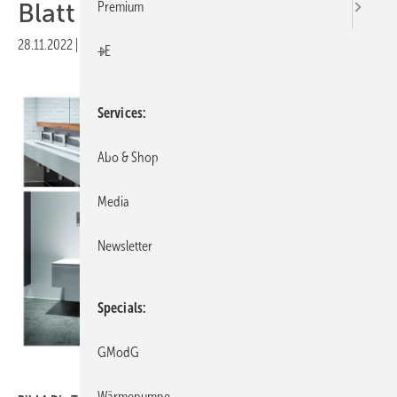
Blatt 1
Premium
28.11.2022
|
Veröffentlicht in
Ausgabe 12-2022
|
Druckvorschau
+E
Services
Abo & Shop
Media
Newsletter
Specials
GModG
Schell
Wärmepumpe