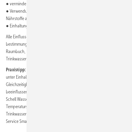
● vermindern der Stagnationszeiten
● Verwendung von Werkstoffen, die keine oder möglichst wenige
Nährstoffe abgeben
● Einhaltung der planerisch vorgesehenen Volumenströme
Alle Einflussgrößen müssen beachtet werden. Der
bestimmungsgemäße Betrieb über alle Entnahmestellen, gemäß
Raumbuch, ist eine wichtige Voraussetzung zur Erhaltung der
Trinkwassergüte.
Praxistipp:
Temperaturen und ein regelmäßiger Wasserwechsel,
unter Einhaltung der Volumenströme (sprich der vorgeschriebenen
Gleichzeitigkeiten gemäß bestimmungsgemäßem Betrieb), sind die zu
beeinflussenden und zu messenden physikalischen Größen. Mit dem
Schell Wassermanagement-System SWS inklusive
Temperatursensoren ist eine indirekte kontinuierliche Kontrolle der
Trinkwasserhygiene einfach und proaktiv möglich – mit dem Online-
Service Smart.SWS auch aus der Ferne.