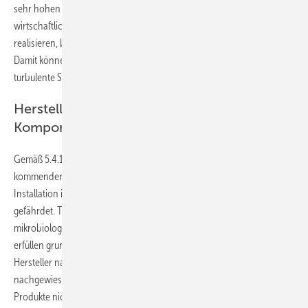
sehr hohen Personal- und Zeitaufwand zu leisten. Am
wirtschaftlichsten lassen sie sich mittels einer Automatisierung
realisieren, beispielsweise mit dem Wassermanagement-System SWS.
Damit können Wasserwechsel in Spülgruppen und damit als
turbulente Strömung elektronisch veranlasst werden.
Herstellung, Transport und Lagerung von
Komponenten und Bauteilen
Gemäß 5.4.1. müssen alle später mit dem Trinkwasser in Kontakt
kommenden Oberflächen von Bauteilen für die Trinkwasser-
Installation in einem Zustand sein, der die Trinkwassergüte nicht
gefährdet. Trocken geprüfte und in dieser Weise auch gegen
mikrobiologische Verunreinigungen geschützte Bauteile und Apparate
erfüllen grundsätzlich diese Anforderungen. Werden Bauteile vom
Hersteller nass geprüft, muss mit geeigneten Maßnahmen
nachgewiesen werden, dass die Trinkwassergüte durch diese
Produkte nicht gefährdet ist.