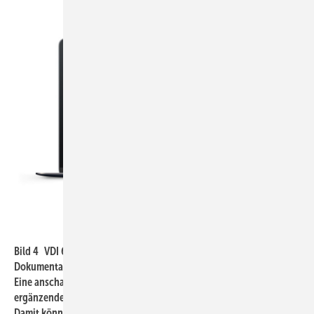
Schell
Bild 4 VDI 6023 Blatt 1 stellt die zentrale Bedeutung von
Dokumentationen für sichere Trinkwasser-Installationen heraus.
Eine anschauliche Darstellung erhält man mit Smart.SWS, dem
ergänzenden Online-Service für Wassermanagement-Systems SWS.
Damit können Gebäudebetreiber und Facility-Manager