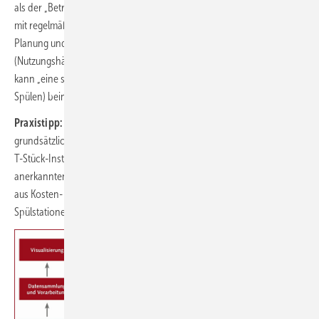
als der „Betrieb der Trinkwasser-Installation über alle Entnahmestellen
mit regelmäßiger Kontrolle auf Funktion […] unter Einhaltung der zur
Planung und Errichtung zugrunde gelegten Betriebsbedingungen
(Nutzungshäufigkeiten, Entnahmemengen, Gleichzeitigkeiten)“. Dies
kann „eine simulierte Entnahme (manuelles oder automatisiertes
Spülen) beinhalten“.
Praxistipp:
Es wird erneut bekräftigt, dass ein Wasserwechsel
grundsätzlich über alle Entnahmestellen erfolgen muss. Dadurch sind
T-Stück-Installationen – die nie den Status einer allgemein
anerkannten Regel der Technik (a. a. R. d. T.) verloren haben – gerade
aus Kosten- und Hygienegründen oftmals die erste Wahl, während
Spülstationen verzichtbar werden.