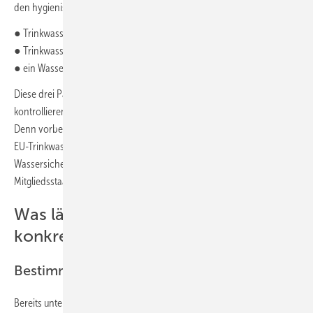
den hygienisch sicheren Betrieb drei Parameter wesentlich:
● Trinkwasser kalt (PWC) nicht mehr als 25 °C
● Trinkwasser warm (PWH) mindestens 55 °C
● ein Wasserwechsel mindestens alle 72 Stunden
Diese drei Parameter sollte jeder Betreiber manuell oder automatisiert
kontrollieren, bevor es zu überhöhten Legionellenzahlen kommt.
Denn vorbeugen ist besser als nachbessern – dies fordert auch die
EU-Trinkwasser-Richtlinie und empfiehlt daher einen
Wassersicherheitsplan (Water Safety Plan, WSP) in allen
Mitgliedsstaaten.
Was lässt sich aus VDI 6023 Blatt 1
konkret ableiten?
Bestimmungsgemäßer Betrieb
Bereits unter „Begriffe“ wird der bestimmungsgemäße Betrieb definiert