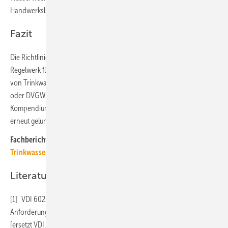
Handwerksbetrieb dann fachgerechter einsetzen.
Fazit
Die Richtlinie VDI 6023 Blatt 1 ist weiterhin das maßgebliche
Regelwerk für hygienerelevante Aspekte bei Planung, Bau und Betrieb
von Trinkwasser-Installationen. Sie hatte nie den Anspruch, das DIN-
oder DVGW-Regelwerk zu ersetzen, sondern den Praktikern ein
Kompendium der Trinkwasserhygiene zur Verfügung zu stellen. Dies ist
erneut gelungen.
Fachberichte mit ähnlichen Themen bündelt das
TGA+E-Dossier
Trinkwasserhygiene
Literatur
[1] VDI 6023 Blatt 1 Hygiene in Trinkwasser-Installationen –
Anforderungen an Planung, Ausführung, Betrieb und Instandhaltung
[ersetzt VDI / DVGW 6023:2013-04]. Berlin: Beuth Verlag, September