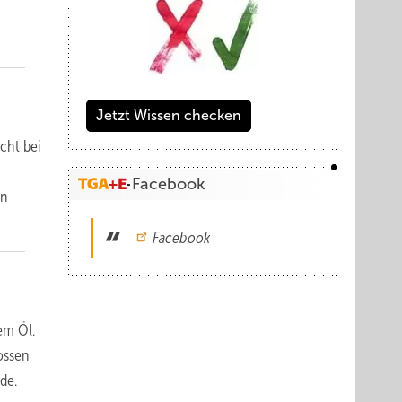
Jetzt Wissen checken
cht bei
Facebook
en
Facebook
gem Öl.
ossen
de.