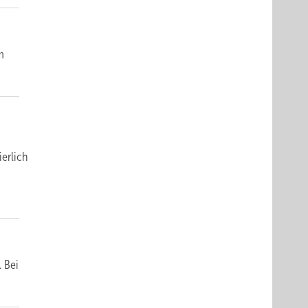
m
ierlich
. Bei