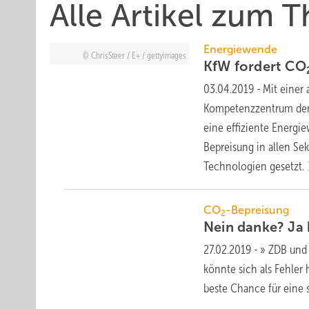
Alle Artikel zum 
Energiewende
ChrisSteer / E+ / gettyimages
KfW fordert CO
03.04.2019
-
Mit einer 
Kompetenzzentrum der K
eine effiziente Energi
Bepreisung in allen Se
Technologien
gesetzt.
CO
-Bepreisung
2
Nein danke? Ja
27.02.2019
-
» ZDB und
könnte sich als Fehler
beste Chance für eine 