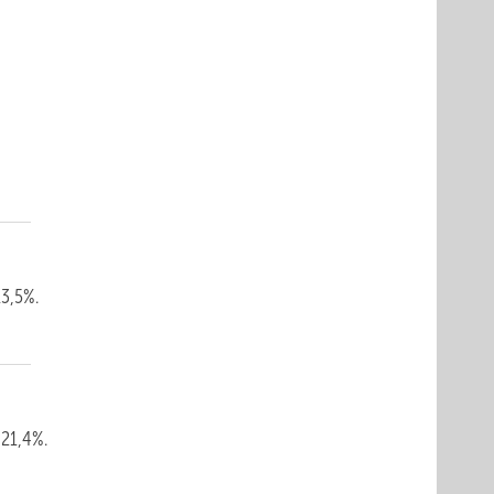
m
13,5%.
 21,4%.