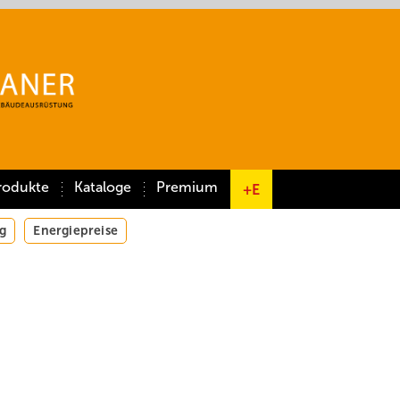
rodukte
Kataloge
Premium
+E
g
Energiepreise