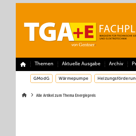
Springe
Springe
Springe
auf
auf
auf
Hauptinhalt
Hauptmenü
SiteSearch
Themen
Aktuelle Ausgabe
Archiv
P
GModG
Wärmepumpe
Heizungsförderun
Alle Artikel zum Thema Energiepreis