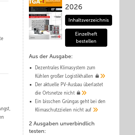
2026
Inhaltsverzeichnis
Einzelheft
te
bestellen
Aus der Ausgabe:
Dezentrales Klimasystem zum
Kühlen großer
Logistik­hallen
Der aktuelle PV-Ausbau über­lastet
die Orts­netze
nicht
Ein bisschen Grüngas geht bei den
Angst,
Klima­schutz­zielen nicht
auf
en
2 Ausgaben unverbindlich
testen: