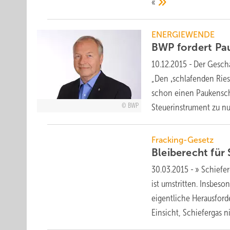
«
ENERGIEWENDE
BWP fordert
Pa
10.12.2015
-
Der Geschä
„Den ‚schlafenden Rie
schon einen Paukenschl
BWP
Steuerinstrument zu
nu
Fracking-Gesetz
Bleiberecht für
30.03.2015
-
» Schiefe
ist umstritten. Insbes
eigentliche Herausford
Einsicht, Schiefergas n