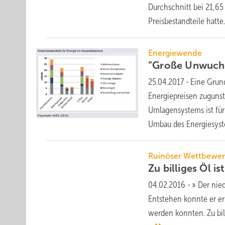
Durchschnitt bei 21,65 
Preisbestandteile
hatte.
Energiewende
“Große Unwuch
25.04.2017
-
Eine Grun
Energiepreisen zugunst
Umlagensystems ist für
Umbau des
Energiesys
Ruinöser Wettbewe
Zu billiges Öl is
04.02.2016
-
» Der nied
Entstehen konnte er er
werden konnten. Zu bill