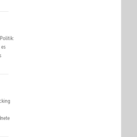
olitik:
 es
s
cking
dnete