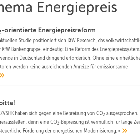
Thema Energiepreis
-orientierte
Energiepreisreform
2
aktuellen Studie positioniert sich KfW Research, das volkswirtschaftl
fW Bankengruppe, eindeutig: Eine Reform des Energiepreissystems 
ewende in Deutschland dringend erforderlich. Ohne eine einheitlic
ktoren werden keine ausreichenden Anreize für emissionsarme
bitte!
 ZVSHK haben sich gegen eine Bepreisung von CO
ausgesprochen. 
2
 herausstellen, denn eine CO
-Bepreisung ist vermutlich für lange Zei
2
steuerliche Förderung der energetischen Modernisierung.
«