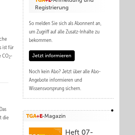
Anmeldung und
Registrierung
So melden Sie sich als Abonnent an,
um Zugriff auf alle Zusatz-Inhalte zu
iche
bekommen.
ist für
he CO
-
Jetzt informieren
2
Noch kein Abo?
Jetzt über alle Abo-
Angebote informieren und
Wissensvorsprung sichern.
Das
Magazin
t die
Heft 07-