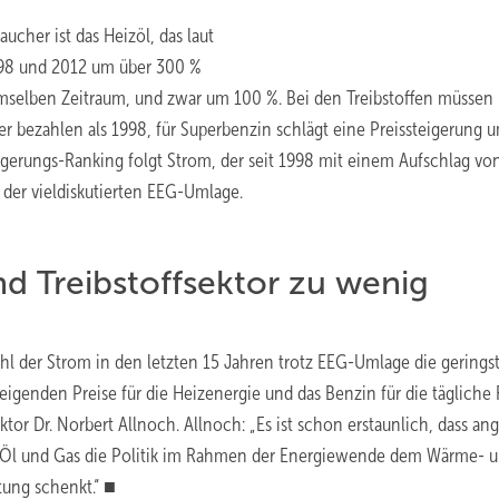
aucher ist das Heizöl, das laut
998 und 2012 um über 300 %
demselben Zeitraum, und zwar um 100 %. Bei den Treibstoffen müssen 
er bezahlen als 1998, für Superbenzin schlägt eine Preissteigerung 
igerungs-Ranking folgt Strom, der seit 1998 mit einem Aufschlag vo
 der vieldiskutierten EEG-Umlage.
d Treibstoffsektor zu wenig
wohl der Strom in den letzten 15 Jahren trotz EEG-Umlage die gerings
teigenden Preise für die Heizenergie und das Benzin für die tägliche 
ktor Dr. Norbert Allnoch. Allnoch: „Es ist schon erstaunlich, dass an
n Öl und Gas die Politik im Rahmen der Energiewende dem Wärme- 
tung schenkt.“ ■