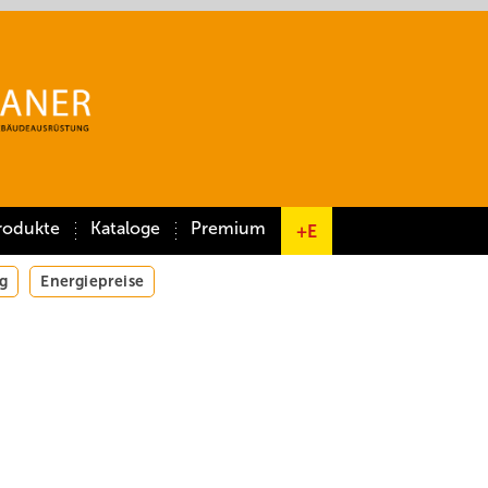
rodukte
Kataloge
Premium
+E
g
Energiepreise