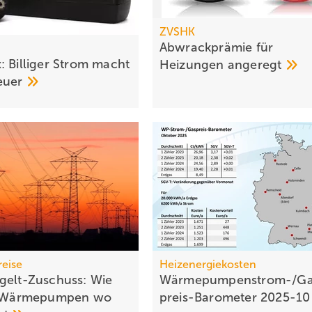
ZVSHK
Abwrackprämie für
: Billiger Strom macht
Heizungen
angeregt
euer
reise
Heizenergiekosten
gelt-Zuschuss: Wie
Wärmepumpen­strom-/Ga
ei Wärmepumpen wo
preis-Baro­meter
2025-1