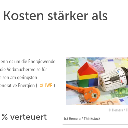
 Kosten stärker als
wenn es um die Energiewende
die Verbraucherpreise für
eisen am geringsten
generative Energien (
IWR
)
Hemera / T
 % verteuert
(c) Hemera / Thinkstock