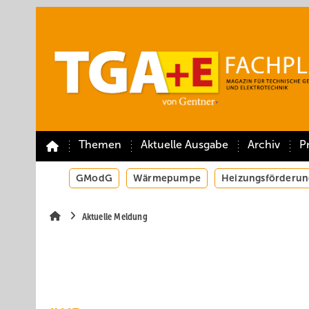
Springe
Springe
Springe
auf
auf
auf
Hauptinhalt
Hauptmenü
SiteSearch
Themen
Aktuelle Ausgabe
Archiv
P
GModG
Wärmepumpe
Heizungsförderun
Aktuelle Meldung