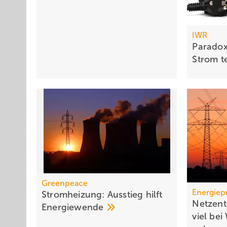
IWR
Paradox
Strom
t
Greenpeace
Energiep
Stromheizung: Ausstieg hilft
Netzent
Energiewende
viel b