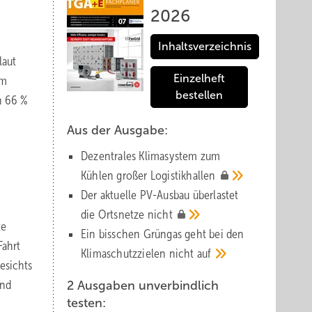
2026
Inhaltsverzeichnis
laut
Einzelheft
um
bestellen
n 66 %
Aus der Ausgabe:
Dezentrales Klimasystem zum
Kühlen großer
Logistik­hallen
Der aktuelle PV-Ausbau über­lastet
die Orts­netze
nicht
te
Ein bisschen Grüngas geht bei den
Fahrt
Klima­schutz­zielen nicht
auf
gesichts
und
2 Ausgaben unverbindlich
testen: