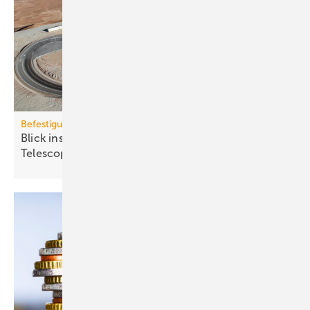
Befestigungstechnik
Blick ins All: fischer-Sys­te­me im Ex­treme­ly Large
Te­le­scope