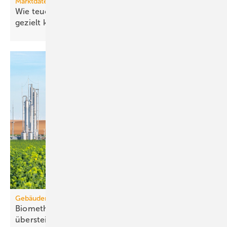
Marktdaten
Wie teuer ist Strom für Haushalte, wenn sie ihn
gezielt
kaufen?
Gebäudemodernisierungsgesetz
Biomethanbedarf für Bio-Treppe könnte Ange­bot
über­steigen