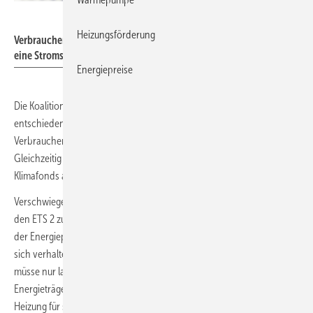
USeePhoto - stock.adobe.com
Heizungsförderung
Verbraucher und Handwerksbetriebe werden nun doch nicht durch
eine Stromsteuersenkung entlastet.
Energiepreise
Die Koalition hat entgegen den Versprechungen im Koalitionsvertrag
entschieden, die Stromsteuer nicht für alle zu senken. Das heißt
Verbraucher und Handwerksbetriebe werden nicht entlastet.
Gleichzeitig wird die Gasspeicherumlage über Subventionen aus dem
Klimafonds abgeschafft, auch um die Wirtschaft zu unterstützen.
Verschwiegen wird dabei, dass die Preise für fossile Energien durch
den ETS 2 zukünftig weiter steigen werden. Damit entsteht Chaos in
der Energiepolitik. Wirtschaft und Verbraucher wissen nicht, wie sie
sich verhalten sollen. In der Wirtschaft entsteht der Eindruck man
müsse nur lange genug Druck ausüben, dann würden Preise für fossile
Energieträger doch gesenkt. Verbraucher wissen nicht, welche
Heizung für sie langfristig am günstigsten ist.