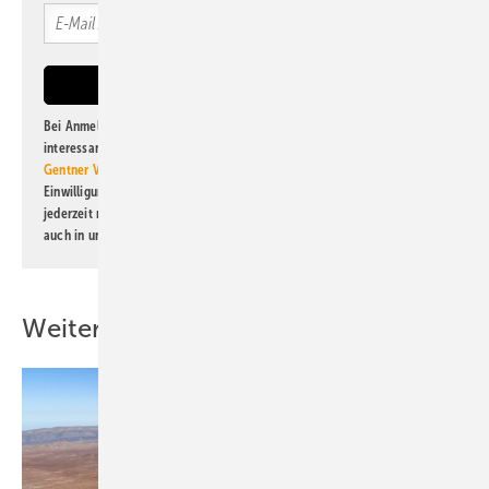
Bei Anmeldung zu diesem Newsletter bin ich damit einverstanden, über
interessante Verlags- und Online-Angebote
der Marken der Alfons W.
Gentner Verlag GmbH & Co. KG
informiert zu werden. Diese
Einwilligung kann ich jederzeit widerrufen und eine Abmeldung ist
jederzeit möglich. Informationen zum Umgang mit Daten finden Sie
auch in unserer
Datenschutzerklärung
.
Weitere Inhalte