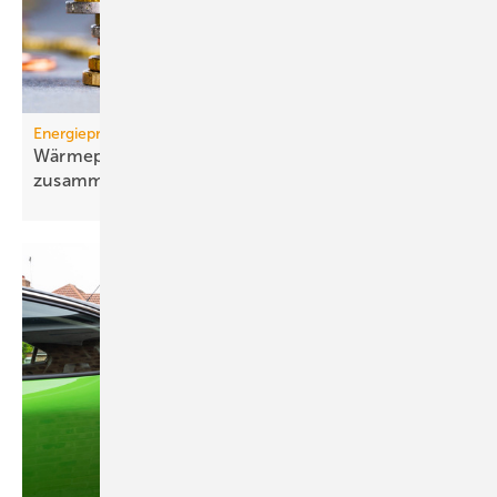
Energiepreise
Wärmepumpen-Strompreis: wie er sich
zusammensetzt