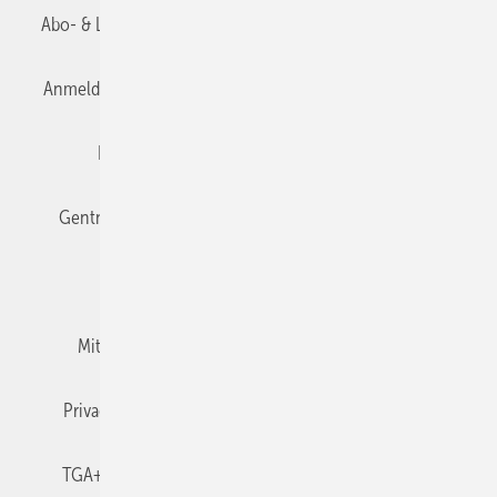
Abo- & Leserservice
AGB
Alle Inhalte chronologisch
Anmelden
Anmeldung & Registrierung
Datenschutz
Editor's choice
E-Paper
Fachbeiträge
Gentner Verlag
Impressum
Karriere bei Gentner
Team
Mediaservice
Mitgliedschaften und Engagement
Newsletter
Privacy Manager
RSS-Feed
TGA+E abonnieren
TGA+E-WissensCheck
Veranstaltungen / Webinare