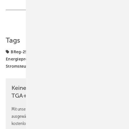
Teilen
Link kopieren
Tags
BReg-25
Bundesregierung
Elektrifizierung
Energiepreise
Energieträger
Strompreise
Stromsteuer
ZVEH
Keine Zeit? Kein Problem mit dem
TGA+E Newsletter!
Mit unserem Newsletter erhalten Sie regelmäßig von uns
ausgewählte Informationen und Neuigkeiten, gebündelt und
kostenlos direkt ins Postfach.