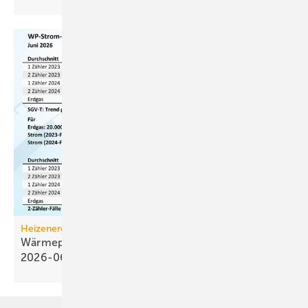
Heizenergiekosten
Wärmepumpen­strom-/Gas­preis-Baro­meter
2026-06