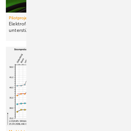
Pilotprojekt
Elektrofahrzeuge können die Netz­stabilität
unter­stützen