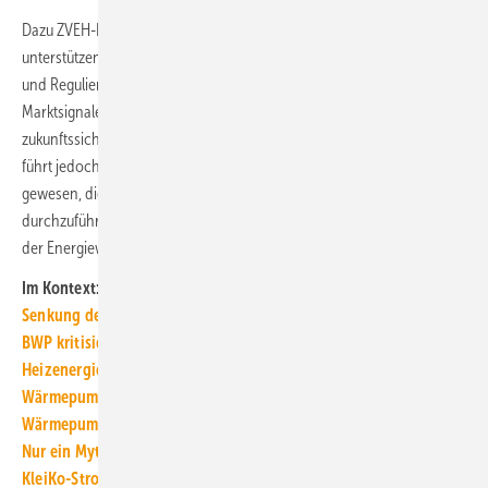
Dazu ZVEH-Hauptgeschäftsführer Alexander Neuhäuser: „Wir
unterstützen den Ansatz der Bundesregierung, mit dem Förderungs-
und Regulierungs-Klein-Klein aufzuhören und stattdessen klare
Marktsignale einzuführen. Damit werden Investitionsentscheidungen
zukunftssicher und auf verlässliche Füße gestellt. Die aktuelle Politik
führt jedoch zu einem Kommunikationschaos. Besser wäre es
gewesen, die Stromsteuersenkung für alle wie versprochen
durchzuführen, um klare Preissignale für den erforderlichen Umbau
der Energiewende zu setzen.“ ■
Im Kontext:
Senkung der Stromsteuer für alle kommt vorerst nicht
BWP kritisiert: Strom­steu­er­sen­kung nicht im Bun­des­haus­halt
Heizenergiekosten: Wärmepumpenstrom-/Gaspreis-Barometer
Wärmepumpe: „Sinnvolle Technologie wurde schlechtgeredet“
Wärmepumpenstrom ist günstiger als „der“ Strompreis
Nur ein Mythos: „Die Erneuerung der Gas-Heizung spart Geld“
KleiKo-Strompreisankündigung auf Wärmepumpen übertragen