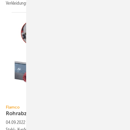
Verkleidungsoption in Schwarz
erweitert.
Flamco
Flamco
Rohrabzweig im laufenden Betrieb
installieren
04.09.2022
-
Mit der Anbohrschelle T-plus von Flamco lassen sich in
Stahl-, Kupfer- und Edelstahlrohre nachträglich Rohrabzweige ohne