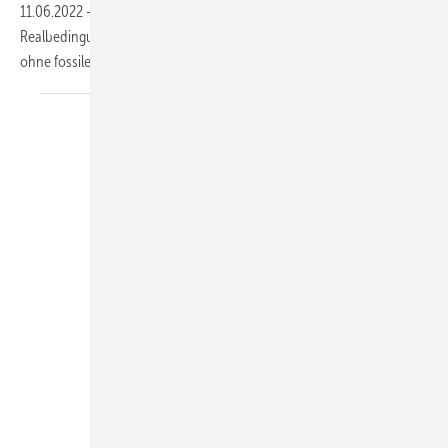
11.06.2022
-
Die Technische Universität in Delft forscht unter
Realbedingungen an der Warmwasser- und Heizwärmeversorgung
ohne fossile Brennstoffe. Hier ein paar vorläufige
Ergebnisse.