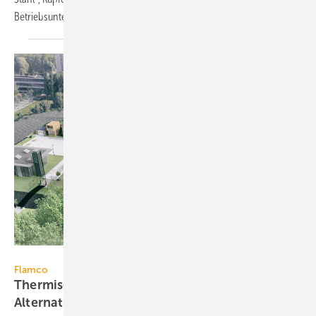
Betriebsunterbrechung
einfügen.
Flamco
Flamco
Thermische Batterien und Wasserstoff als
Alternativen zum Heizen mit
Erdgas?