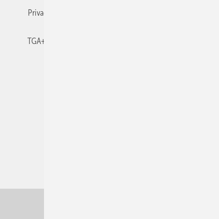
Privacy Manager
RSS-Feed
TGA+E abonnieren
TGA+E-WissensCheck
Veranstaltungen / Webinare
© 2026 TGA+E Fachplaner
Nach oben