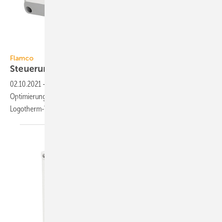
Flamco
Flamco
Steuerung für
Wohnungsstationen
02.10.2021
-
LogoTronic von Flamco ist eine Steuerungsplattform zur
Optimierung der Leistung und zur Erweiterung der Funktionalität der
Logotherm-Wohnungsstationen.