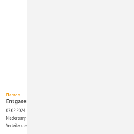
Flamco
Flamco
Entgaser für kleine
Niedertemperaturanlagen
07.02.2024
-
VacuStream von Flamco ist ein Entgaser für kleine
Nieder­temperatur­anlagen. Er wird neben der Wärme­pumpe oder dem
Verteiler der Fuß­boden­heizung
installiert.