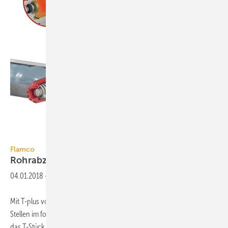
Flamco
Flamco
Rohrabzweig ohne
Betriebspause
04.01.2018
-
Mit T-plus von Flamco lassen sich auch an schwer erreichbaren
Stellen im fortlaufenden Betrieb Rohrabzweige herstellen. Dazu wird
das T-Stück auf der Abzweigstelle verschraubt und der Abzweig