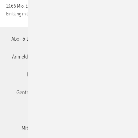
13,66 Mio. Euro verhängt. Pneumatex wurde eine Geldbuße im
Einklang mit der Kronzeugenregelung
erlassen.
Abo- & Leserservice
AGB
Alle Inhalte chronologisch
Anmelden
Anmeldung & Registrierung
Datenschutz
Editor's choice
E-Paper
Fachbeiträge
Gentner Verlag
Impressum
Karriere bei Gentner
Team
Mediaservice
Mitgliedschaften und Engagement
Newsletter