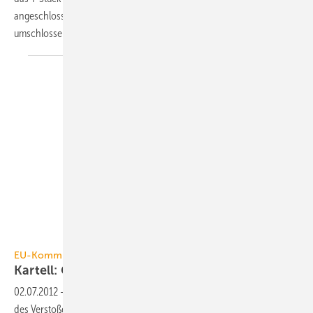
angeschlossen. Auch Leitungen mit Unebenheiten werden zuverlässig
umschlossen. Nachdem
der...
EU-Kommission
Kartell: Geldbußen für Flamco und
Reflex
02.07.2012
-
Die EU-Kommission hat gegen Flamco und Reflex wegen
des Verstoßes gegen EU-Kartellvorschriften Geldbußen von insgesamt