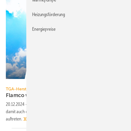
Heizungsförderung
Energiepreise
Flamco
TGA-Hersteller
Flamco wird zu Aalberts hydronic flow
control
20.12.2024
-
Ab dem 01. Januar 2025 werden die Flamco GmbH und
damit auch die Schwesterunternehmen unter neuer Firmierung
auftreten.