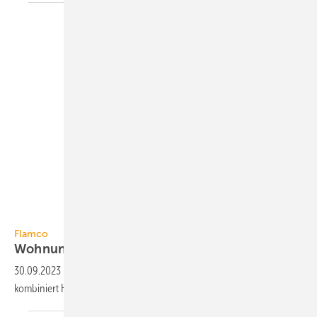
Flamco
Flamco
Wohnungsstation mit
Kühlfunktion
30.09.2023
-
Die Wohnungsstation LogoEco G2 HCW von Flamco
kombiniert Heizfunktion, Trinkwassererwärmung und
Kühlung.