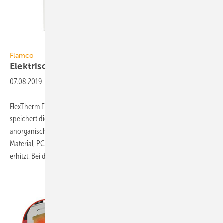
Flamco
Flamco
Elektrisch ladbarer
Wärmeakku
07.08.2019
-
FlexTherm Eco von Flamco wandelt Strom direkt in Wärme um und
speichert diese zur Trinkwassererwärmung. Der Wärmeakku enthält
anorganisches Salz als Phasenwechselmaterial (Phase Change
Material, PCM). Dieses wird mit einer elektrischen Spule auf 70 °C
erhitzt. Bei dieser Temperatur ist das
Salz...