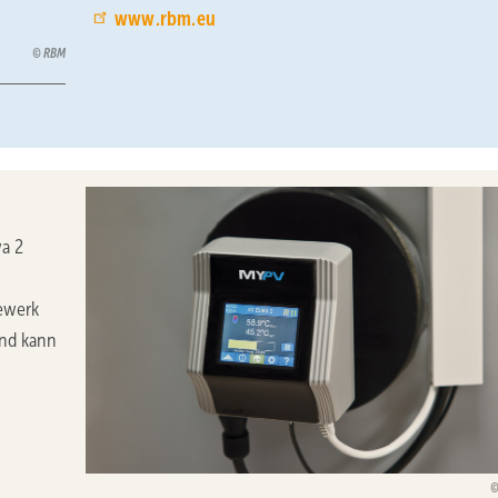
www.rbm.eu
RBM
wa 2
ewerk
und kann