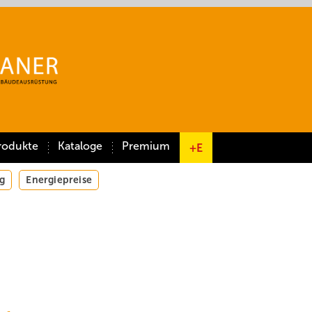
rodukte
Kataloge
Premium
+E
g
Energiepreise