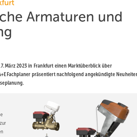
kfurt
sche Armaturen und
ng
17. März 2023 in Frankfurt einen Marktüberblick über
+E Fachplaner präsentiert nachfolgend angekündigte Neuheite
sseplanung.
he
zur
en