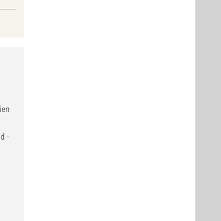
ien
d -