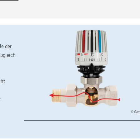
le der
Abgleich
cht
r
Ga