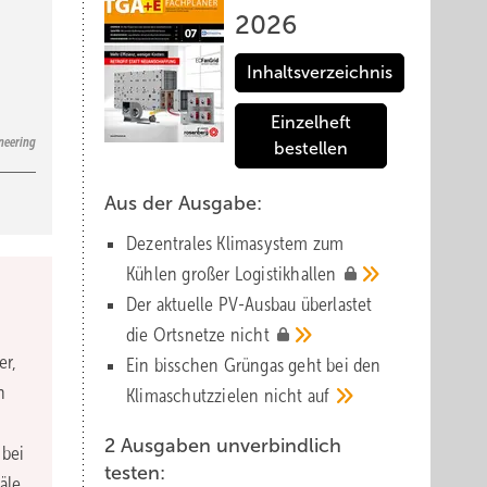
2026
Inhaltsverzeichnis
Einzelheft
neering
bestellen
Aus der Ausgabe:
Dezentrales Klimasystem zum
Kühlen großer
Logistik­hallen
Der aktuelle PV-Ausbau über­lastet
die Orts­netze
nicht
er,
Ein bisschen Grüngas geht bei den
n
Klima­schutz­zielen nicht
auf
2 Ausgaben unverbindlich
 bei
testen:
äle