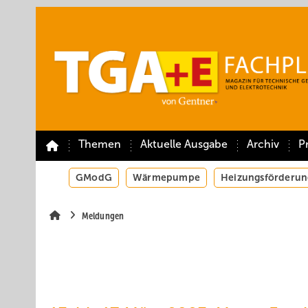
Springe
Springe
Springe
auf
auf
auf
Hauptinhalt
Hauptmenü
SiteSearch
Themen
Aktuelle Ausgabe
Archiv
P
GModG
Wärmepumpe
Heizungsförderun
Meldungen