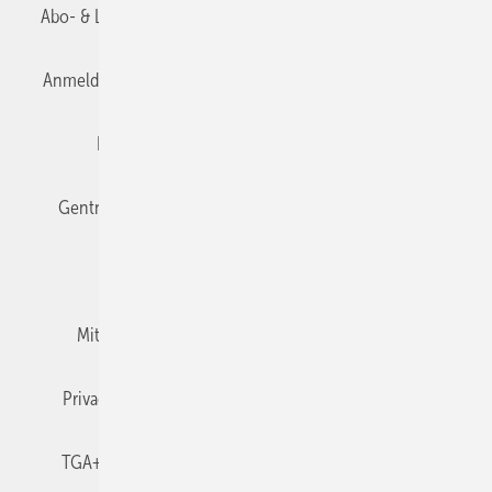
Abo- & Leserservice
AGB
Alle Inhalte chronologisch
Anmelden
Anmeldung & Registrierung
Datenschutz
Editor's choice
E-Paper
Fachbeiträge
Gentner Verlag
Impressum
Karriere bei Gentner
Team
Mediaservice
Mitgliedschaften und Engagement
Newsletter
Privacy Manager
RSS-Feed
TGA+E abonnieren
TGA+E-WissensCheck
Veranstaltungen / Webinare