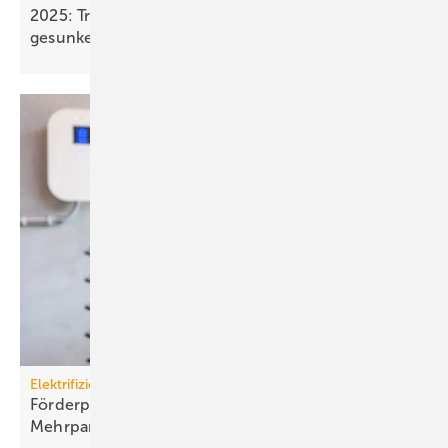
2025: Treibhausgasemissionen sind nur um 0,1 %
gesunken
Elektrifizierung
Förderprogramm: Lade­infra­struk­tur an
Mehr­par­tei­en­häu­sern