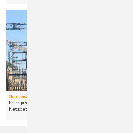
Gemein­schaft­li­che Gebäu­de­ver­sor­gung
Energiewende im MFH: Verbes­se­rungs­bedarf bei
Netz­betrei­bern