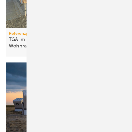
Referenzprojekt
TGA im Modulbau: Raum­kli­ma für be­zahl­ba­ren
Wohn­raum