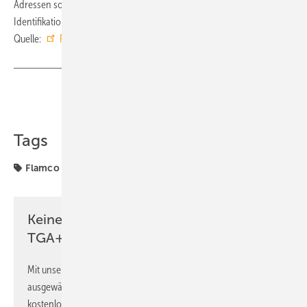
Adressen sowie Bankverbindungen und die Umsatzsteuer-
Identifikationsnummer bleiben dabei unverändert. ■
Quelle:
Flamco
/ ml
Teilen
Link kopieren
Tags
Flamco
Keine Zeit? Kein Problem mit dem
TGA+E Newsletter!
Mit unserem Newsletter erhalten Sie regelmäßig von uns
ausgewählte Informationen und Neuigkeiten, gebündelt und
kostenlos direkt ins Postfach.