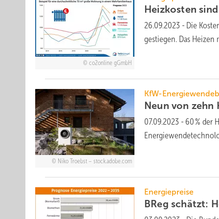
Heizkosten sind
26.09.2023
-
Die Kosten
gestiegen. Das Heizen 
co2online gGmbH
KfW-Energiewendeb
Neun von zehn H
07.09.2023
-
60 % der H
Energiewende­technolo
Niko Troebst – stock.adobe.com
Energiepreise
BReg schätzt: Ho