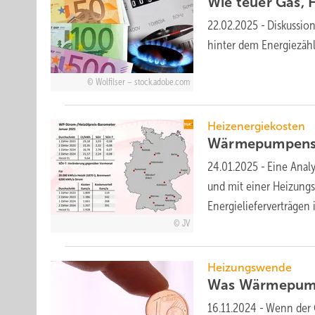
Wie teuer Gas,
22.02.2025
-
Diskussion
hin­ter dem Energie­zäh­
Wolfilser – stock.adobe.com
Heizenergiekosten
Wärmepumpenst
24.01.2025
-
Eine Ana­l
und mit einer Heizungs-
Energie­liefer­ver­trä­gen
JV
Heizungswende
Was Wärmepumpe
16.11.2024
-
Wenn der