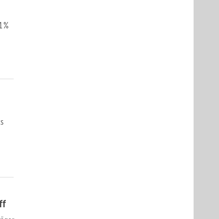
1 %
ts
ff