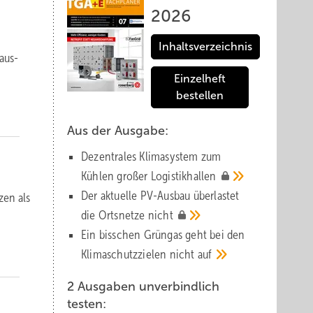
2026
Inhaltsverzeichnis
Haus­
Einzelheft
bestellen
Aus der Ausgabe:
Dezentrales Klimasystem zum
Kühlen großer
Logistik­hallen
Der aktuelle PV-Ausbau über­lastet
zen als
die Orts­netze
nicht
Ein bisschen Grüngas geht bei den
Klima­schutz­zielen nicht
auf
2 Ausgaben unverbindlich
testen: