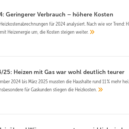
: Geringerer Ver­brauch – höhere
Kos­ten
Heiz­kosten­ab­rech­nungen für 2024 analysiert. Nach wie vor Trend: 
it Heiz­energie um, die Kos­ten stei­gen
weiter.
/25: Heizen mit Gas war wohl deutlich
teurer
mber 2024 bis März 2025 mussten die Haus­halte rund 11 % mehr hei
Ins­be­son­dere für Gas­kunden stie­gen die
Heizkosten.