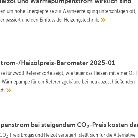
 Heizöl und Wärme­pumpen­strom wirklich
sind
en um hohe Energie­preise zur Wärme­er­zeu­gung unter­schla­gen oft,
ler passiert und den Ein­fluss der
Heizungs­technik.
rom-/Heizöl­preis-Barometer
2025-01
y­se für zwölf Referenz­orte zeigt, wie teuer das Hei­zen mit einer Öl-
Wärme­pumpe für ein Referenz­ge­bäude bei neu ab­zu­schlie­ßen­den
ist.
nstrom bei stei­gen­dem CO
-Preis kosten
da
2
 CO
-Preis Erd­gas und Heiz­öl ver­teuert, stellt sich für die Alter­na­tive
2