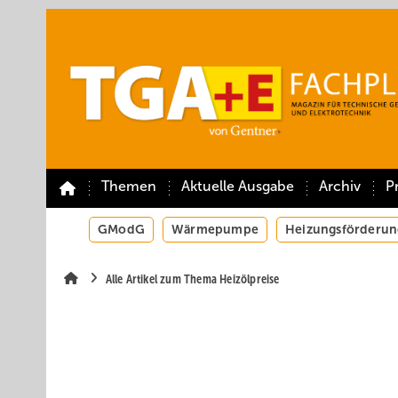
Springe
Springe
Springe
auf
auf
auf
Hauptinhalt
Hauptmenü
SiteSearch
Themen
Aktuelle Ausgabe
Archiv
P
GModG
Wärmepumpe
Heizungsförderun
Alle Artikel zum Thema Heizölpreise