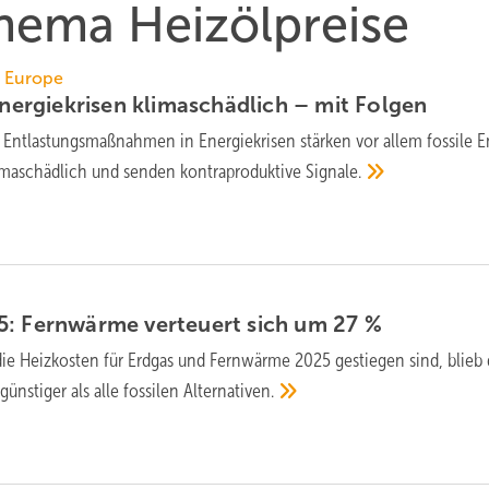
Thema Heizölpreise
l Europe
nergie­krisen kli­ma­schäd­lich – mit
Folgen
 Ent­lastungs­maß­nah­men in Energie­krisen stär­ken vor allem fossile E
lima­schäd­lich und sen­den kontra­pro­duk­tive
Sig­nale.
5: Fernwärme verteuert sich um 27
%
e Heizkosten für Erd­gas und Fern­wärme 2025 gestie­gen sind, blieb 
ns­tiger als alle fos­silen
Alter­nativen.