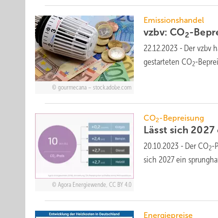
Emissionshandel
vzbv: CO
-Bepr
2
22.12.2023
-
Der vzbv h
gestarteten CO
-Bepre
2
gourmecana – stock.adobe.com
CO
-Bepreisung
2
Lässt sich 2027
20.10.2023
-
Der CO
-P
2
sich 2027 ein sprungha
Agora Energiewende, CC BY 4.0
Energiepreise