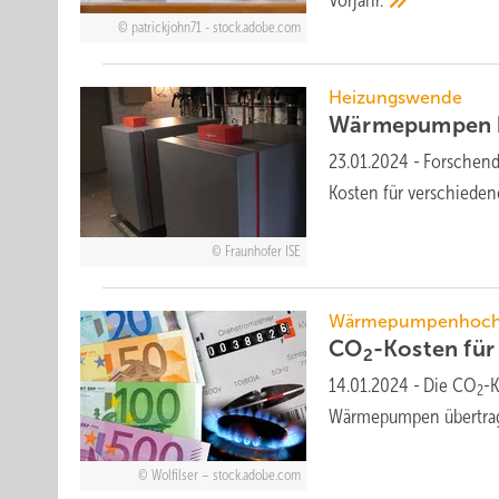
Vorjahr.
patrickjohn71 - stock.adobe.com
Heizungswende
Wärmepumpen he
23.01.2024
-
Forschend
Kosten für ver­schie­d
Fraunhofer ISE
Wärmepumpenhoch
CO
-Kosten für
2
14.01.2024
-
Die CO
-K
2
Wärmepumpen übertrage
Wolfilser – stock.adobe.com