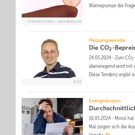
Wärme­pum­pe die Fra­ge
Dream-Emotion – stock.adobe.com
Heizungswende
Die CO
-Beprei
2
24.05.2024
-
Zum CO
2
überwiegend wird mit 
Diese Tendenz ergibt s
GV
Energiekosten
Durchschnittli
16.05.2024
-
Minol hat
Mal zeigen sich die Au