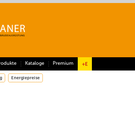
rodukte
Kataloge
Premium
+E
g
Energiepreise