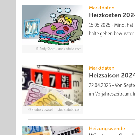
Marktdaten
Heizkosten 2024
15.05.2025
-
Minol hat 
halte gehen bewusster m
Andy Short - stock.adobe.com
Marktdaten
Heizsaison 2024
22.04.2025
-
Von Septe
im Vor­jahres­zeit­raum. 
studio v-zwoelf – stock.adobe.com
Heizungswende