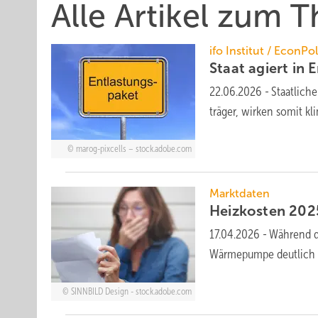
Alle Artikel zum 
ifo Institut / EconPo
Staat agiert in E
22.06.2026
-
Staatliche
trä­ger, wir­ken so­mit k
marog-pixcells – stock.adobe.com
Marktdaten
Heizkosten 202
17.04.2026
-
Während di
Wärme­pumpe deutlich gü
SINNBILD Design - stock.adobe.com