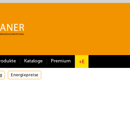
rodukte
Kataloge
Premium
+E
g
Energiepreise