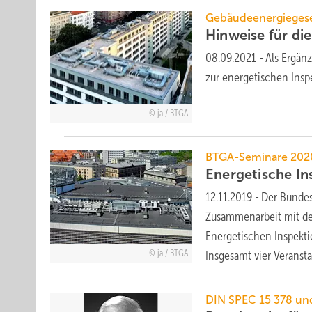
Gebäudeenergieges
Hinweise für di
08.09.2021
-
Als Ergän
zur energetischen Ins
ja / BTGA
BTGA-Seminare 202
Energetische I
12.11.2019
-
Der Bundes
Zusammenarbeit mit de
Energetischen Inspekti
ja / BTGA
Insgesamt vier Veranst
DIN SPEC 15 378 un