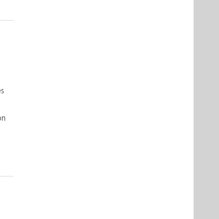
es
n
on