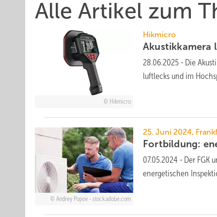
Alle Artikel zum 
Hikmicro
Akustikkamera l
28.06.2025
-
Die Akusti
luft­lecks und im Hoch­
Hikmicro
25. Juni 2024, Frank
Fort­bildung: e
07.05.2024
-
Der FGK u
energetischen Inspekt
Andrey Popov - stock.adobe.com