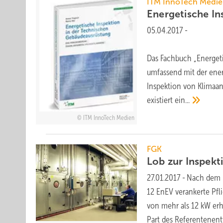
ITM InnoTech Medi
Energetische In
05.04.2017
-
Das Fachbuch „Energeti
umfassend mit der ene
Inspektion von Klimaanl
existiert
ein...
ITM InnoTech Medien
FGK
Lob zur Inspekt
27.01.2017
-
Nach dem R
12 EnEV verankerte Pfl
von mehr als 12 kW erh
Part des
Referentenent