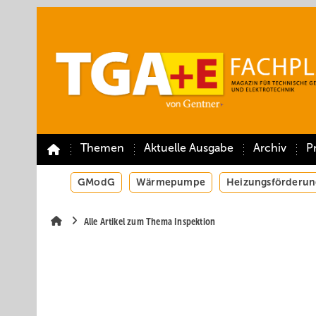
Springe
Springe
Springe
auf
auf
auf
Hauptinhalt
Hauptmenü
SiteSearch
Themen
Aktuelle Ausgabe
Archiv
P
GModG
Wärmepumpe
Heizungsförderun
Alle Artikel zum Thema Inspektion