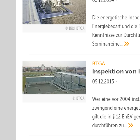
Die energetische Inspe
Energiebedarf und die 
Bild: BTGA
Kenntnisse zur Durchf
Seminarreihe...
BTGA
Inspektion von
05.12.2013
-
Wer eine vor 2004 insta
BTGA
zwingend eine energet
gilt die in § 12 EnEV g
durchführen
zu...