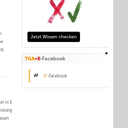
h
Jetzt Wissen checken
he
st,
Facebook
Facebook
r in §
eistung
iesen