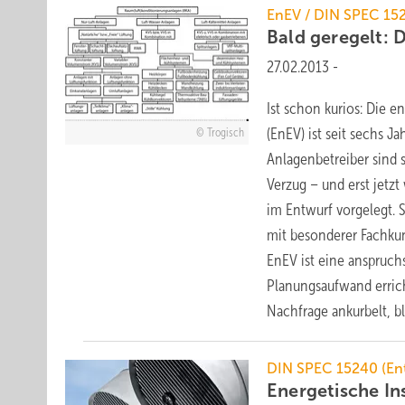
EnEV / DIN SPEC 152
Bald geregelt: 
27.02.2013
-
Ist schon kurios: Die 
(EnEV) ist seit sechs 
Trogisch
Anlagenbetreiber sind s
Verzug – und erst jetz
im Entwurf vorgelegt. 
mit besonderer Fachkun
EnEV ist eine anspruch
Planungsaufwand erric
Nachfrage ankurbelt, bl
DIN SPEC 15240 (En
Energetische I