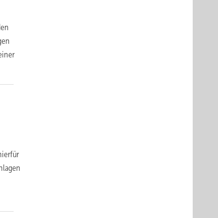
den
gen
einer
ierfür
nlagen