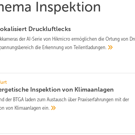
Thema Inspektion
okalisiert
Druckluftlecks
k­kameras der AI-Serie von Hikmicro er­mög­li­chen die Or­tung von D
spannungs­bereich die Er­ken­nung von
Teil­ent­la­dun­gen.
furt
nergetische Inspektion von
Klima­anlagen
nd der BTGA laden zum Austausch über Praxiserfahrungen mit der
ion von Klimaanlagen
ein.