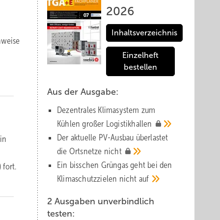
2026
Inhaltsverzeichnis
inweise
Einzelheft
bestellen
Aus der Ausgabe:
Dezentrales Klimasystem zum
Kühlen großer
Logistik­hallen
Der aktuelle PV-Ausbau über­lastet
in
die Orts­netze
nicht
Ein bisschen Grüngas geht bei den
fort.
Klima­schutz­zielen nicht
auf
2 Ausgaben unverbindlich
testen: