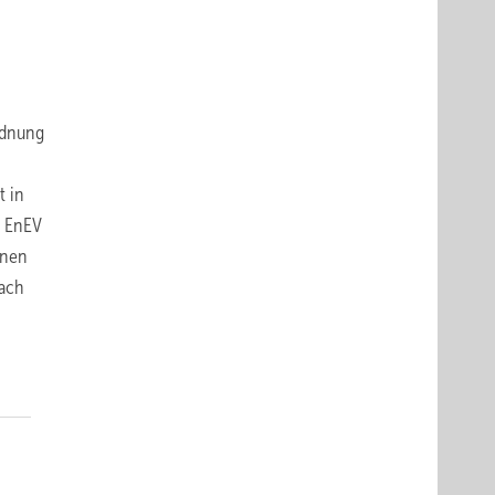
rdnung
t in
ß EnEV
onen
nach