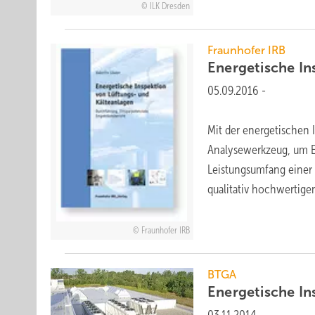
ILK Dresden
Fraunhofer IRB
Energetische
In
05.09.2016
-
Mit der energetischen 
Analysewerkzeug, um E
Leistungsumfang einer 
qualitativ
hochwertigen.
Fraunhofer IRB
BTGA
Energetische I
03.11.2014
-