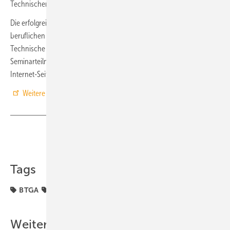
Technischen Gebäudeausrüstung.
Die erfolgreiche Teilnahme wird bei Nachweis der entsprechenden
beruflichen Vorbildung durch ein Zertifikat der Bundesprüfstelle
Technische Gebäudeausrüstung bescheinigt. Stimmen die
Seminarteilnehmer zu, werden Name, Titel und Kontaktdaten auf der
Internet-Seite des BTGA veröffentlicht.
Weitere Informationen und Anmeldung
auf
www.btga.de
. ■
Teilen
Link kopieren
Tags
BTGA
EnEV
Inspektion
Klimaanlage
Weitere Inhalte