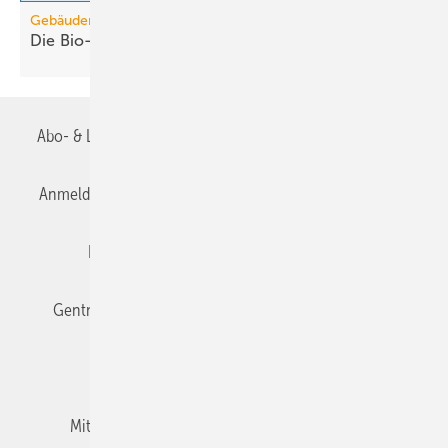
Gebäudemodernisierungsgesetz
Die Bio-Treppe im GModG ist ein
Scheinzwerg
Abo- & Leserservice
AGB
Alle Inhalte chronologisch
Anmelden
Anmeldung & Registrierung
Datenschutz
Editor's choice
E-Paper
Fachbeiträge
Gentner Verlag
Impressum
Karriere bei Gentner
Team
Mediaservice
Mitgliedschaften und Engagement
Newsletter