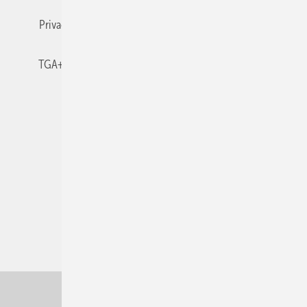
Privacy Manager
RSS-Feed
TGA+E abonnieren
TGA+E-WissensCheck
Veranstaltungen / Webinare
© 2026 TGA+E Fachplaner
Nach oben