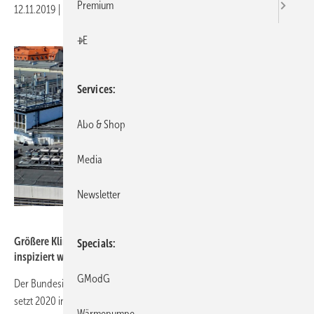
Premium
12.11.2019
|
Druckvorschau
+E
Services
Abo & Shop
Media
Newsletter
ja / BTGA
Größere Klimaanlagen müssen alle zehn Jahre energetisch
Specials
inspiziert werden.
GModG
Der Bundesindustrieverband Technische Gebäudeausrüstung (BTGA)
setzt 2020 in Zusammenarbeit mit dem Fachverband Gebäude-Klima
Wärmepumpe