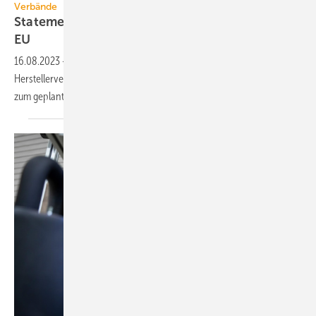
Verbände
Statement zum geplanten PFAS-Verbot in der
EU
16.08.2023
-
BIV, BTGA, Bundesfachschule, FGK, RLT-
Herstellerverband, VDKF und ZVKKW beziehen gemeinsam Stellung
zum geplanten Verbot der
PFAS-Chemikaliengruppe.