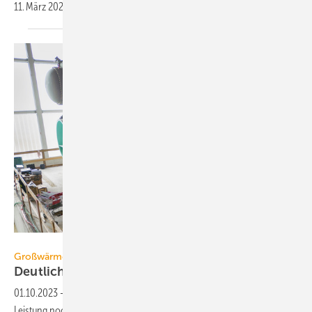
11. März 2024 in
Kraft.
Wien Energie / Johannes Zinner
Großwärmepumpen-Kongress in Zürich
Deutlicher Trend zu natürlichen
Kältemitteln
01.10.2023
-
Vor wenigen Jahren wurden Wärmepumpen mit großer
Leistung noch als „nicht marktrelevant“ eingestuft. Inzwischen ist der