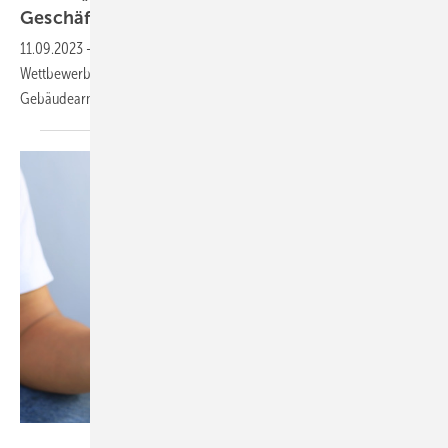
Geschäftsgrundlage für
Armaturen“
11.09.2023
-
Der VDMA befürchtet durch generelles PFAS-Verbot
Wettbewerbsnachteile für europäische Hersteller von
Gebäudearmaturen und fordert
Ausnahmen.
AREE – stock.adobe.com