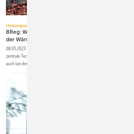
Robert Poorten – stock.adobe.com
Heizungswende
BReg: Wärmepumpe ist zentrale Technologie
der
Wärmewende
08.05.2023
-
Wärmepumpen sind aus Sicht der Bundesregierung eine
zentrale Technologie zur Dekarbonisierung der Wärmeversorgung,
auch bei der kommunalen
Wärmeplanung.