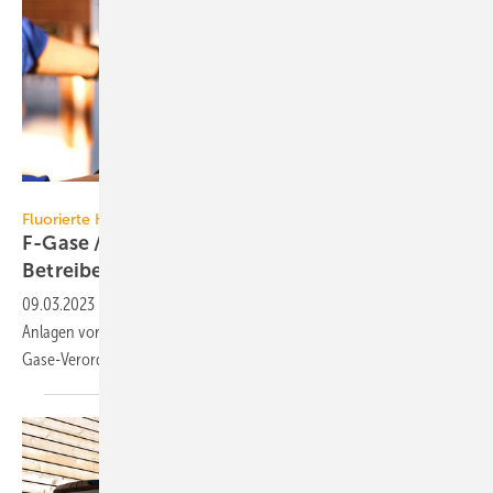
Eakrin – stock.adobe.com
Fluorierte Kältemittel
F-Gase / PFAS-Verbot: Kältebranche will
Betreiber
mobilisieren
09.03.2023
-
Die Kältebranche warnt die Betreiber kältetechnischer
Anlagen vor gravierenden Folgen durch die geplante Novelle der F-
Gase-Verordnung und drohende
PFAS-Verbote.