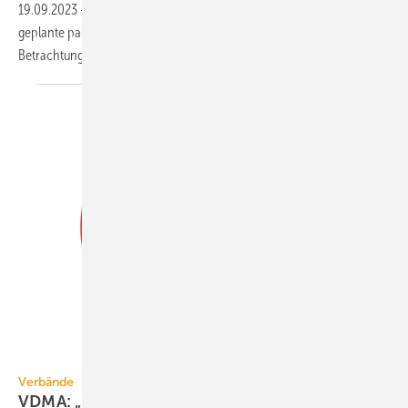
19.09.2023
-
Die Verbände wenden sich gemeinsam gegen das
geplante pauschale PFAS-Verbot und plädieren für eine differenzierte
Betrachtung der Gruppe mit über 10 000
Stoffen.
eMIL' - stock.adobe.com
Verbände
VDMA: „PFAS-Generalverbot gefährdet