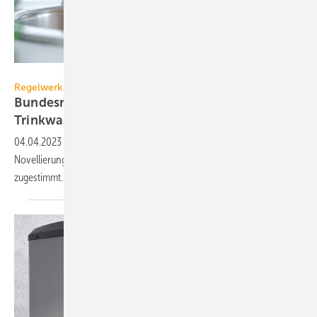
eplisterra – stock.adobe.com
Regelwerk
Bundesrat verabschiedet neue
Trinkwasserverordnung
04.04.2023
-
Der Bundesrat hat der Zweiten Verordnung zur
Novellierung der Trinkwasserverordnung mit Änderungen
zugestimmt. Sie wird kurzfristig in Kraft
treten.