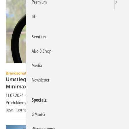
Premium
+E
Services
Abo & Shop
Media
Minimax Mobile Services
Brandschutz
Umstieg auf PFAS-freie Ersatzlöschmittel bei
Newsletter
Minimax
11.07.2024
-
Minimax Mobile Services bringt nach dem
Specials
Produktionsstopp PFAS-haltiger Feuerlöscher nun auch keine PFAS-
bzw. fluorhaltigen Ersatzlöschmittel mehr in
Umlauf.
GModG
Wärmepumpe