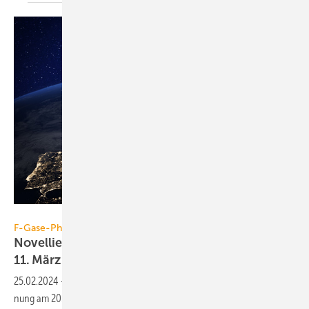
NicoElNino – stock.adobe.com
F-Gase-Phase-down
Novellierte F-Gase-Verordnung tritt am
11. März 2024 in
Kraft
25.02.2024
-
Mit der Ver­öffent­li­chung der no­vel­lier­ten F-Gase-Ver­ord­
nung am 20. Fe­bru­ar 2024 tritt die „Ver­ord­nung (EU) 2024/573“ am