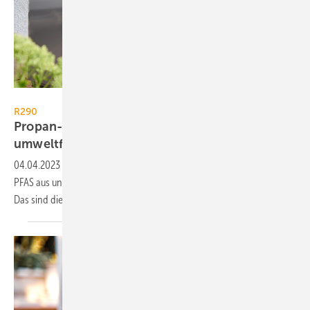
Wolf / Foto: tonimedia.de
R290
Propan-Wärmepumpe: Effizient,
umweltfreundlich und ohne
PFAS
04.04.2023
-
Mit R290 betriebene Wärmepumpen kommen ohne
PFAS aus und sind im Sinne der F-Gase-Verordnung zukunftsfähig.
Das sind die Vorzüge von Propan als
Kältemittel.