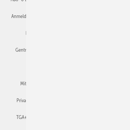
Anmelden
Anmeldung & Registrierung
Datenschutz
Editor's choice
E-Paper
Fachbeiträge
Gentner Verlag
Impressum
Karriere bei Gentner
Team
Mediaservice
Mitgliedschaften und Engagement
Newsletter
Privacy Manager
RSS-Feed
TGA+E abonnieren
TGA+E-WissensCheck
Veranstaltungen / Webinare