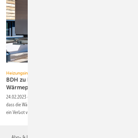
BDH
Heizungsindustrie
BDH zu Bericht über PFAS-Chemikalien in
Wärmepumpen
24.02.2023
-
Der BDH widerspricht einem Bericht von tagesschau.de,
dass die Wärmepumpenhersteller und deren Verbände versuchten,
ein Verbot von F-Gasen zu
verhindern.
Abo- & Leserservice
AGB
Alle Inhalte chronologisch