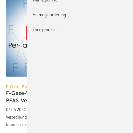
Heizungsförderung
Energiepreise
Francesco Scatena – stock.adobe.com
F-Gase-Phase-down, Teil 3
F-Gase-Verordnung: Und was ist bei einem
PFAS-Verbot?
02.06.2024
-
Haben PFAS das Potenzial, zu­sätz­lich zur F-Gase-
Verordnung für weitere Ver­bote und Regeln in der Kälte- und Klima­
branche zu
sorgen?