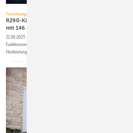
Fraunhofer ISE / Dirk Mahler
Forschungsprojekt
R290-Kältekreis liefert 11,4 kW Heizleistung
mit 146 g
Propan
21.06.2023
-
Das Fraunhofer-Institut ISE hat ein Kältekreis-
Funktionsmuster für eine Sole/Wasser-Wärmepumpe mit 11,4 kW
Heizleistung und 146 g R290 (Propan)
entwickelt.