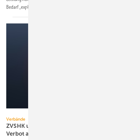
Bedarf
„explodiert“.
DBA - stock.adobe.com
Verbände
ZVSHK und VDMA lehnen pauschales PFAS-
Verbot
ab