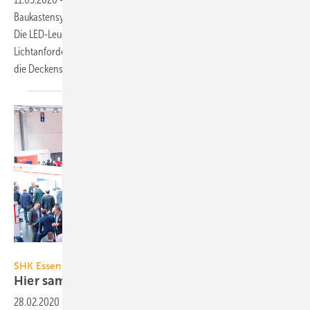
Baukastensystem KSP to go eine leicht zu ergänzende Lichtlösung an.
Die LED-Leuchten (5000 K, neutralweiß) lassen sich je nach
Lichtanforderung beidseitig, einseitig oder auch nur partiell seitlich an
die Deckenstrahlplatten einhängen, zusätzliche
Abhängungen...
Bild: Rainer Schimm / Messe Essen
SHK Essen vom 10. bis 13. März 2020 in Essen
Hier sammeln Sie neue
Ideen
28.02.2020
-
Vom 10. bis 13. März 2020 bieten auf der SHK Essen –