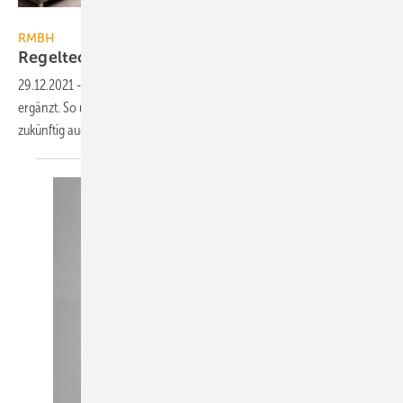
RMBH
RMBH
Regeltechnik für
Deckenstrahlplatten
29.12.2021
-
RMBH hat die zehn KSP-to-go-Boxen um drei weitere
ergänzt. So umfasst das Baukastensystem für Deckenstrahlplatten
zukünftig auch
Regelungskomponenten.