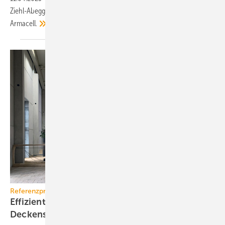
Ziehl-Abegg, Airflow, Exhausto by Aldes, Düker, RMBH und
Armacell.
Referenzprojekt
Effiziente Heizung von oben:
Deckenstrahlplatten im
Elefantenhaus