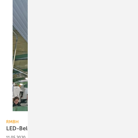
Bild: RMBH
RMBH
LED-Beleuchtung für KSP to
go
11.05.2020
-
RMBH bietet für sein Deckenstrahlplatten-