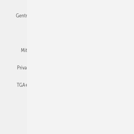
Gentner Verlag
Impressum
Karriere bei Gentner
Team
Mediaservice
Mitgliedschaften und Engagement
Newsletter
Privacy Manager
RSS-Feed
TGA+E abonnieren
TGA+E-WissensCheck
Veranstaltungen / Webinare
© 2026 TGA+E Fachplaner