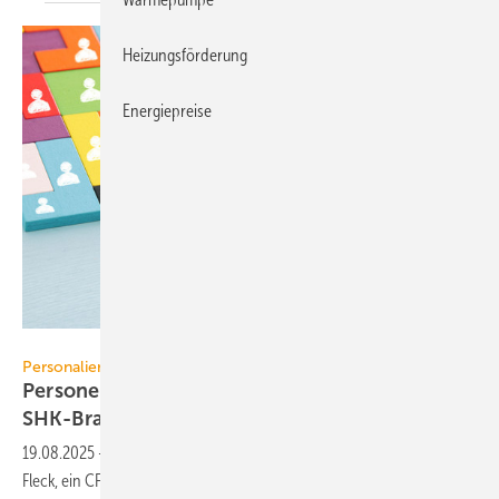
Heizungsförderung
Energiepreise
tomertu - stock.adobe.com
Personalien
Personelle Ver­än­de­run­gen in der TGA+E /
SHK-Bran­che
19.08.2025
-
Neue Prokuristen bei Isoplus, Vertriebsverstärkung bei
Fleck, ein CFO-Wechsel bei MBT Climate und Kermi sowie ein neuer