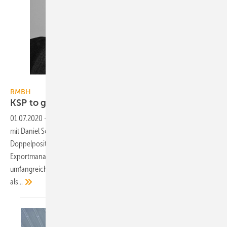
Bild: RMBH
RMBH
KSP to go verstärkt
Key-Account-Team
01.07.2020
-
RMBH, Herriede, hat sich im Bereich Vertrieb KSP to go
mit Daniel Schwelgin verstärkt. Seit Februar 2020 hat er die
Doppelposition Key-Account-Manager Nord / Ost und
Exportmanager Benelux / Skandinavien. Schwelgin verfügt über
umfangreiche Vertriebserfahrungen in leitenden Positionen, zuletzt
als...