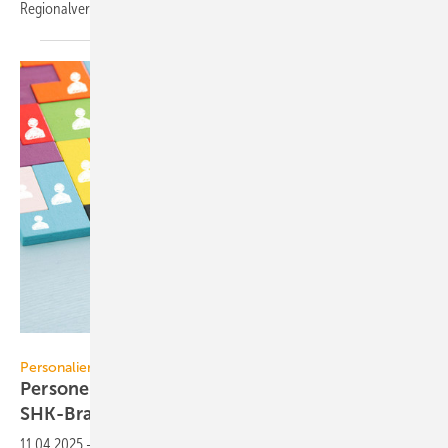
Regionalvertriebsleiter bei
RMBH.
tomertu - stock.adobe.com
Personalien
Personelle Veränderungen in der TGA+E /
SHK-Branche
11.04.2025
-
Das sind die neuen Gesichter bei den Unternehmen