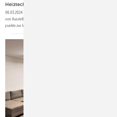
Heiztechnik
06.03.2024
-
TGA+E Fachplaner prä­sen­tiert zur SHK+E Essen 2024
von Aus­stel­lern an­ge­kün­dig­te Neu­hei­ten und Prä­sen­ta­ti­ons­schwer­
punk­te zur In­spi­ra­ti­on Ihrer
Messe­pla­nung.