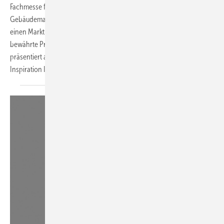
Fachmesse für Sanitär, Heizung, Klima und digitales
Gebäudemanagement – über 500 Aussteller aus mehr als 15 Ländern
einen Marktüberblick über technische Neuentwicklungen sowie
bewährte Produkte und ihre Anwendungen. TGA Fachplaner
präsentiert auf den folgenden Seiten einige der Neuheiten zur
Inspiration Ihrer
Messeplanung.