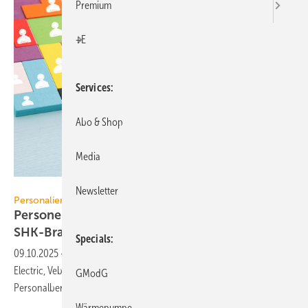
Premium
+E
Services
Abo & Shop
Media
tomertu - stock.adobe.com
Newsletter
Personalien
Personelle Veränderungen in der TGA+E /
SHK-Branche
Specials
09.10.2025
-
BEE, RMBH, Technische Alternative RT, Schneider
Electric, Vebego, Air­zone und Düker verkünden Neues aus dem
GModG
Perso­nal­bereich.
Wärmepumpe