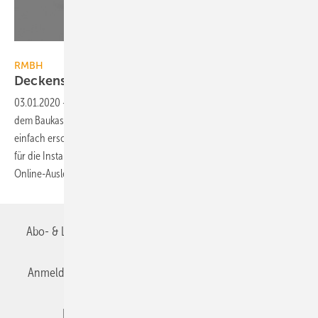
Bild: RMBH
RMBH
Deckenstrahlplatten to
go
03.01.2020
-
Die Vorteile einer Deckenstrahlheizung lassen sich mit
dem Baukastensystem KSP to go von RMBH auch für kleinere Objekte
einfach erschließen. Es umfasst die Deckenstrahlplatten, das Zubehör
für die Installation und optional eine seitliche LED-Beleuchtung. Ein
Online-Auslegungsrechner unterstützt
bei...
Abo- & Leserservice
AGB
Alle Inhalte chronologisch
Anmelden
Anmeldung & Registrierung
Datenschutz
Editor's choice
E-Paper
Fachbeiträge