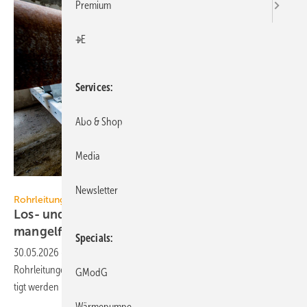
Premium
+E
Services
Abo & Shop
Media
Müpro
Newsletter
Rohrleitungssysteme
Los- und Festpunkte betriebssicher und
mangelfrei
planen
Specials
30.05.2026
-
Thermisch bedingte Längen­än­derun­gen führen bei
Rohr­leit­ungen zu Be­we­gun­gen, die in der Pla­nung ge­zielt be­rück­sich­
GModG
tigt wer­den
müssen.
Wärmepumpe