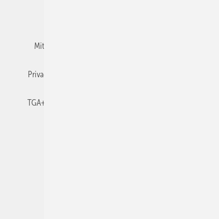
Team
Mediaservice
Mitgliedschaften und Engagement
Newsletter
Privacy Manager
RSS-Feed
TGA+E abonnieren
TGA+E-WissensCheck
Veranstaltungen / Webinare
© 2026 TGA+E Fachplaner