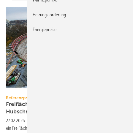
Heizungsförderung
Energiepreise
GF Building Flow Solution
Referenzprojekt
Freiflächenheizung für ganz­jäh­rige
Hub­schrau­ber­lan­dun­gen
27.02.2026
-
Auf dem Dach des neuen Klinikums in Crailsheim sorgt
ein Freiflächenheizsystem von Uponor für einen zuverlässig schnee-