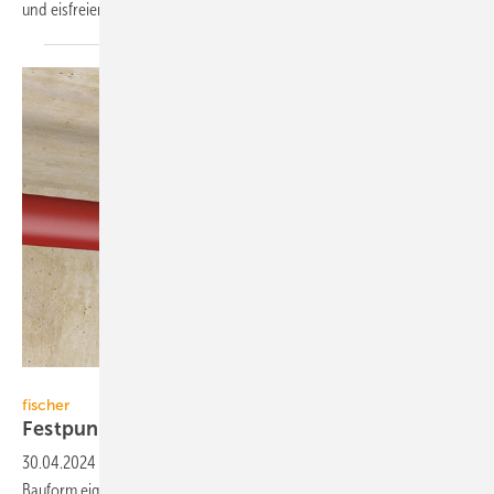
und eisfreien
Hubschrauberlandeplatz.
fischer
fischer
Festpunkte für die
Rohrbefestigung
30.04.2024
-
Die Festpunkte von fischer in kompakter und variabler
Bauform eignen sich zur Ausrichtung der thermisch bedingten Rohr­