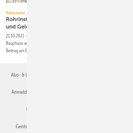
Mefa
Rationelle Montagetechnik
Rohrinstallation: Mit Montageschienen Zeit
und Geld
sparen
21.10.2021
-
Wie sich Organisation und Montagetechnik in der
Bauphase auf den Ertrag des Gesamtprojekts auswirken, erläutert der
Beitrag am Beispiel der
Rohrinstallation.
Abo- & Leserservice
AGB
Alle Inhalte chronologisch
Anmelden
Anmeldung & Registrierung
Datenschutz
Editor's choice
E-Paper
Fachbeiträge
Gentner Verlag
Impressum
Karriere bei Gentner