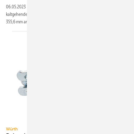
06.05.2023
-
Mefa bietet die Kälterohrschelle Husky für die Installation
kaltgehender Rohrleitungen jetzt für Rohrdurchmesser von 6 bis
355,6 mm
an.
Würth
Würth