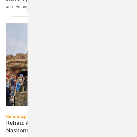
aus­deh­nung in die gewünschte
Richtung.
Stefan Falk
Referenzprojekt
Rehau: Awaschacht und Rohrleitungen für
Nashorn-Pagode