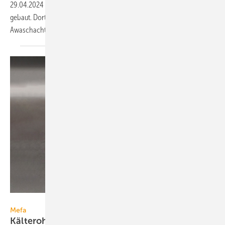
29.04.2024
-
Der Zoo Berlin hat eine Wellness-Oase für Nashörner
gebaut. Dort wurden rund 12 km Rohrleitungssysteme und 25 Rehau-
Awaschacht PP
verlegt.
Mefa
Mefa
Kälterohrschelle für Rohre von DN 6 bis DN
350