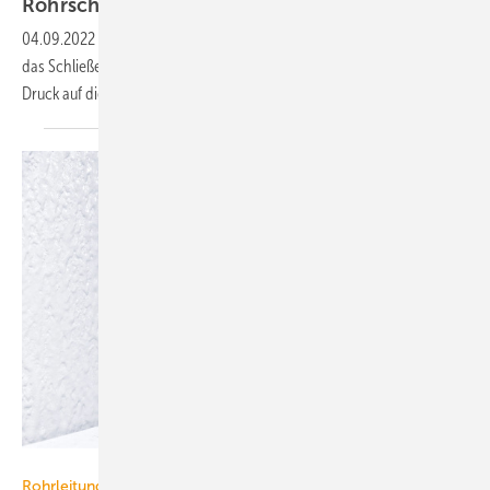
Rohrschelle zur
Expressmontage
04.09.2022
-
Bei der Rohrschelle Tipp-Express von Würth erfolgen
das Schließen und Spannen allein durch das Ausüben von leichtem
Druck auf die
Verschlussschraube.
Viega
Rohrleitungssysteme