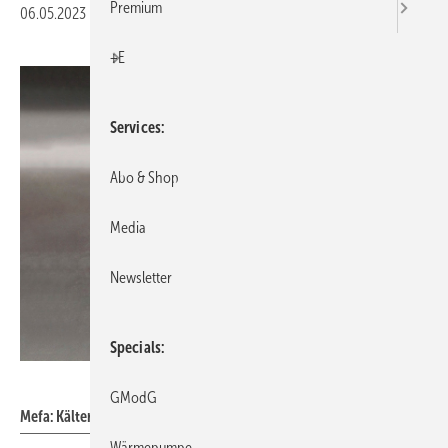
Premium
06.05.2023
|
Veröffentlicht in
Ausgabe 05-2023
|
Druckvorschau
+E
Services
Abo & Shop
Media
Newsletter
Specials
Mefa
GModG
Mefa: Kälterohrschelle Husky.
Wärmepumpe