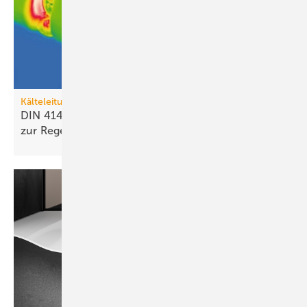
Kälteleitungen
DIN 4140 macht den Einsatz von Kälte­rohr­trägern
zur
Regel