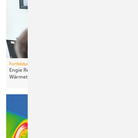
Fortbildung
Engie Refrigeration baut Aka­de­mie für Kälte- und
Wärme­technik
aus