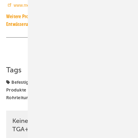
www.mefa.de
Weitere Produkt-Meldungen zum Thema Installations- und
Entwässerungstechnik
Teilen
Link kopieren
Tags
Befestigungstechnik
Kältetechnik
Mefa
Produkte
Rohrbefestigung
Rohrisolierung
Rohrleitungsmontage
Keine Zeit? Kein Problem mit dem
TGA+E Newsletter!