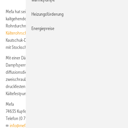
Mefa hat sein Befestigungssortiment Husky für die Installation
Heizungsförderung
kaltgehender Rohrleitungen erweitert und bietet es jetzt für
Rohrdurchmesser von 6 bis 355,6 mm an. Die
Husky-
Energiepreise
Kälterohrschellen
integrieren sich normgerecht in marktübliche
Kautschuk-Dämmsysteme und in die professionelle Montagetechnik
mit Stockschraube oder Montageschiene.
Mit einer Dämmschale aus Polyurethan (PU) und einer beidseitigen
Dampfsperre aus Kautschuk ermöglicht die Kälterohrschelle eine
diffusionsdichte und wärmebrückenfreie Rohrinstallation. Eine
zweischraubige Stahlschelle umschließt den ebenfalls zweiteiligen
druckfesten PU-Rohrträger. Die Systemlösung wird ergänzt durch
Kältefestpunkte und Gleitlager aus der Produktreihe Polar Plus.
Mefa
74635 Kupferzell
Telefon (0 79 44) 6 40
info@mefa.de