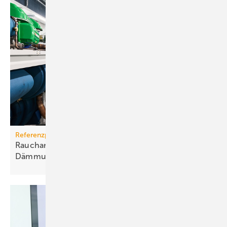
Referenzprojekt Armacell
Raucharme Elastomerschäume für kälte­tech­nische
Dämmung