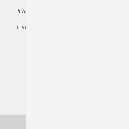
Privacy Manager
RSS-Feed
TGA+E abonnieren
TGA+E-WissensCheck
Veranstaltungen / Webinare
© 2026 TGA+E Fachplaner
Nach oben