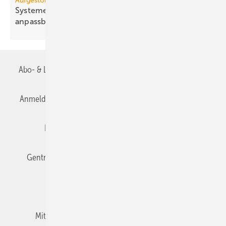
Aufgestöbert
Systeme für die TGA+E: zwei­stu­fig, schwarz,
an­passbar
Abo- & Leserservice
AGB
Alle Inhalte chronologisch
Anmelden
Anmeldung & Registrierung
Datenschutz
Editor's choice
E-Paper
Fachbeiträge
Gentner Verlag
Impressum
Karriere bei Gentner
Team
Mediaservice
Mitgliedschaften und Engagement
Newsletter