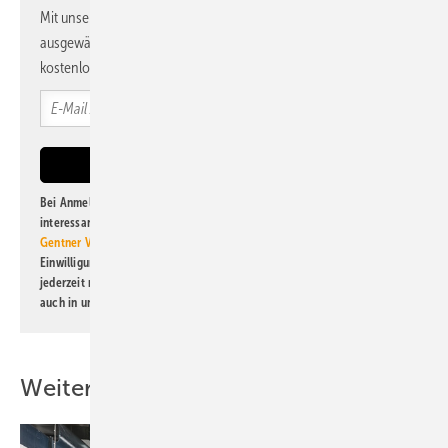
Mit unserem Newsletter erhalten Sie regelmäßig von uns
ausgewählte Informationen und Neuigkeiten, gebündelt und
kostenlos direkt ins Postfach.
Bei Anmeldung zu diesem Newsletter bin ich damit einverstanden, über
interessante Verlags- und Online-Angebote
der Marken der Alfons W.
Gentner Verlag GmbH & Co. KG
informiert zu werden. Diese
Einwilligung kann ich jederzeit widerrufen und eine Abmeldung ist
jederzeit möglich. Informationen zum Umgang mit Daten finden Sie
auch in unserer
Datenschutzerklärung
.
Weitere Inhalte