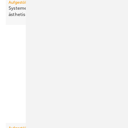
Aufgestöbert
Systeme für die TGA+E: stand­fest, kom­pakt,
äs­the­tisch