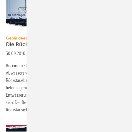
Grundfos
Gebäudeeentwässerung
Die Rückstauebene stets im
Blick
30.09.2010
-
Bei einem Starkregen oder einer Kanalstörung kann der
Abwasserspiegel der kommunalen Entwässerungsanlage bis zur
Rückstauebene – in der Regel die Straßenoberkante – steigen. Damit
tiefer liegende Geschosse eines Gebäudes nicht über die eigene
Entwässerungstechnik geflutet werden, muss diese rückstausicher
sein. Der Beitrag diskutiert technische Umsetzungen einer
Rückstausicherung gemäß DIN EN
12056.