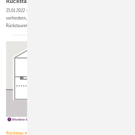
Rückstauverschluss
25.01.2022
-
Um das Fluten von Kellern bei einem Kanalrückstau zu
verhindern, ist die Rückstauebene genau zu ermitteln. Was ist bei
Rückstauverschlüssen zu
beachten?
Kessel AG
Rückstau in der Gebäudeentwässerung