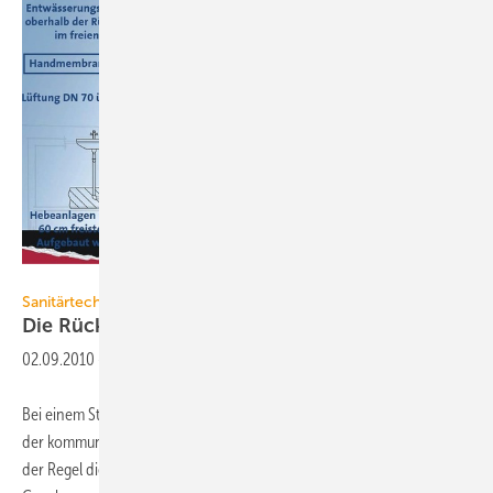
Grundfos
Sanitärtechnik
Die Rückstauebene stets im
Blick
02.09.2010
-
Bei einem Starkregen oder einer Kanalstörung kann der Wasserspiegel
der kommunalen Entwässerungsanlage bis zur Rückstauebene – in
der Regel die Straßenoberkante – steigen. Damit tieferliegende