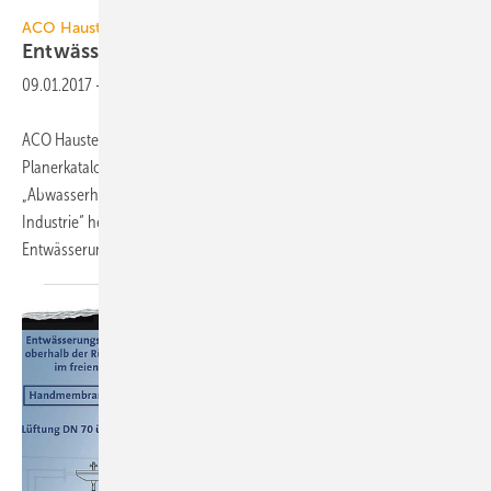
ACO Haustechnik
ACO Haustechnik
Entwässern unter der
Rückstauebene
09.01.2017
-
ACO Haustechnik hat parallel zum Hauptkatalog H16 und zum
Planerkatalog K16 eine handliche Einzelbroschüre mit dem Titel
„Abwasserhebeanlagen und Pumpstationen für Gewerbe und
Industrie“ herausgegeben. Sie behandelt auf 80 Seiten die aktive
Entwässerung unterhalb der Rückstauebene. Zehn
Seiten...