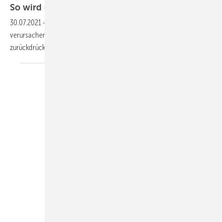
So wird die Rückstauebene richtig
definiert
30.07.2021
-
Überflutungen durch Rückstau können enorme Schäden
verursachen. Dabei ist die Lösung einfach: Ein sicherer Schutz vor
zurückdrückendem Wasser aus der
Kanalisation.