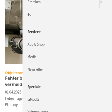
Premium
+E
Services
Abo & Shop
Media
TÜV SÜD
Newsletter
Objektentwässerung
Fehler bei der Planung von Hebeanlagen
vermeiden
Specials
01.04.2026
-
In der Praxis wieder­kehrend fest­zu­stellen­de Män­gel an
Hebe­an­lagen las­sen sich häu­fig auf kon­zeptio­nelle De­fi­zite in frü­hen
GModG
Planungs­pha­sen
zu­rück­füh­ren.
Wärmepumpe