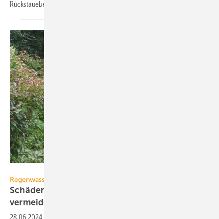
Rück­stau­ebe­ne.
König
Regenwassernutzung
Schäden durch Rückstau im Zisternenüberlauf
vermeiden
28.06.2024
-
Für unterirdische Regenwasserspeicher sind auch