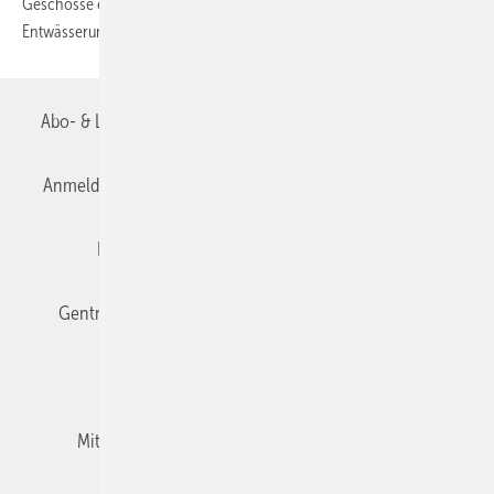
Geschosse eines Gebäudes nicht über die eigene
Entwässerungstechnik geflutet werden, muss
diese...
Abo- & Leserservice
AGB
Alle Inhalte chronologisch
Anmelden
Anmeldung & Registrierung
Datenschutz
Editor's choice
E-Paper
Fachbeiträge
Gentner Verlag
Impressum
Karriere bei Gentner
Team
Mediaservice
Mitgliedschaften und Engagement
Newsletter