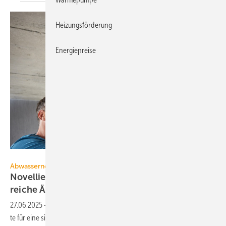
Heizungsförderung
Energiepreise
Geberit
Abwassernorm
Novellierung von DIN 1986-100 bringt zahl­
reiche
Änderungen
27.06.2025
-
Die Novellie­rung von DIN 1986-100 greift wich­ti­ge Punk­
te für eine si­che­re Ge­bäu­de­ent­wässe­rung auf, auch zur De­fi­ni­tion der