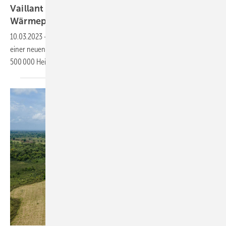
Vaillant Group nimmt Megafabrik für
Wärmepumpen in
Betrieb
10.03.2023
-
Die Vaillant Group verdoppelt mit der Inbetriebnahme
einer neuen Fabrik ihre Produktionskapazität auf deutlich über
500 000 Heizungs-Wärmepumpen pro
Jahr.