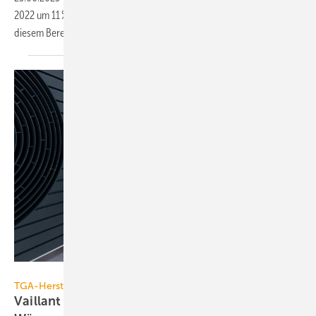
2022 um 11 % auf 3,7 Mrd. Euro. Treiber waren Wärmepumpen, in
diesem Bereich stieg der Umsatz um
75 %.
Vaillant Group
TGA-Hersteller
Vaillant investiert bis zu 2 Mrd. Euro für