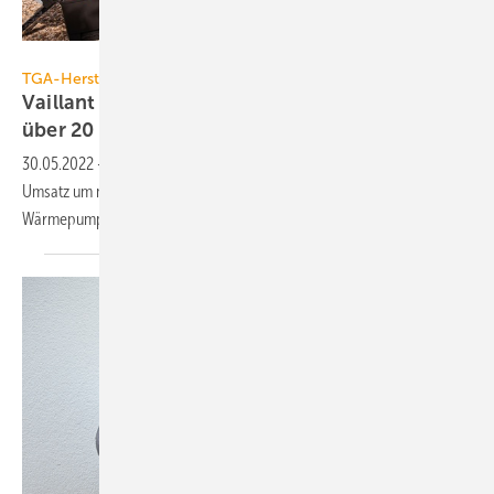
Vaillant Group
TGA-Hersteller
Vaillant Group steigert 2021 den Umsatz um
über 20
%
30.05.2022
-
Die Vaillant Group hat im Geschäftsjahr 2021 ihren
Umsatz um mehr als 20 % auf 3,3 Mrd. Euro gesteigert. Bei
Wärmepumpen gab es einen Zuwachs um
50 %.