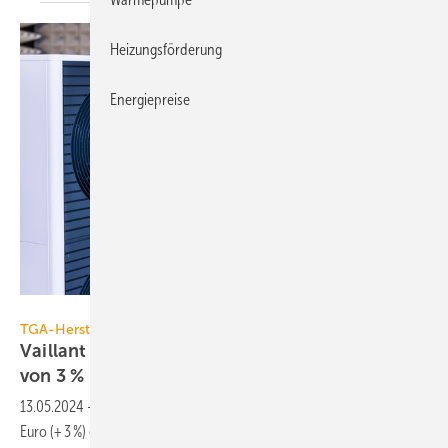
Heizungsförderung
Energiepreise
Vaillant Group
TGA-Hersteller
Vaillant meldet für 2023 ein Um­satz­wachstum
von 3
%
13.05.2024
-
Die Vaillant Group hat 2023 einen Umsatz von 3,8 Mrd.
Euro (+ 3 %) erzielt. Wegen der Nachfragesituation sollen in der