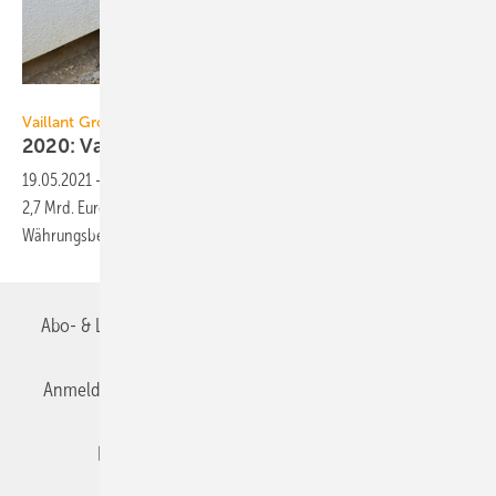
Vaillant Group
Vaillant Group
2020: Vaillant Group steigert Umsatz um 4,3
%
19.05.2021
-
Die Vaillant Group hat 2020 einen Umsatz von über
2,7 Mrd. Euro erwirtschaftet, 4,3 % mehr als im Vorjahr.
Währungsbereinigt stiegt der Umsatz um
8,1 %.
Abo- & Leserservice
AGB
Alle Inhalte chronologisch
Anmelden
Anmeldung & Registrierung
Datenschutz
Editor's choice
E-Paper
Fachbeiträge