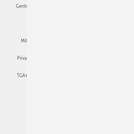
Gentner Verlag
Impressum
Karriere bei Gentner
Team
Mediaservice
Mitgliedschaften und Engagement
Newsletter
Privacy Manager
RSS-Feed
TGA+E abonnieren
TGA+E-WissensCheck
Veranstaltungen / Webinare
© 2026 TGA+E Fachplaner