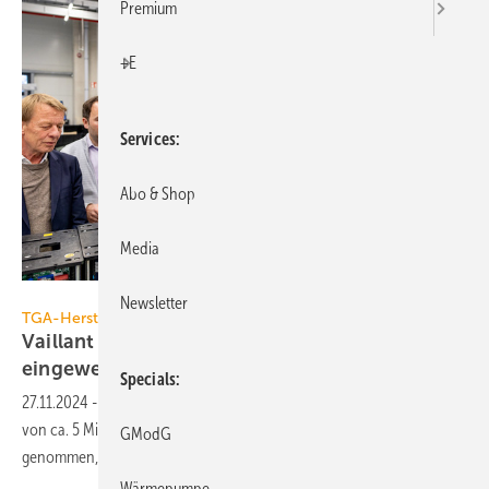
Premium
+E
Services
Abo & Shop
Media
Vaillant Group
Newsletter
TGA-Hersteller
Vaillant Group: Fabrik für Elektronikbauteile
eingeweiht
Specials
27.11.2024
-
Die Vaillant Group hat eine neue Fabrik zur Herstellung
von ca. 5 Mio. Elektronik-Komponenten jährlich in Betrieb
GModG
genommen, die alle Standorte
beliefert.
Wärmepumpe