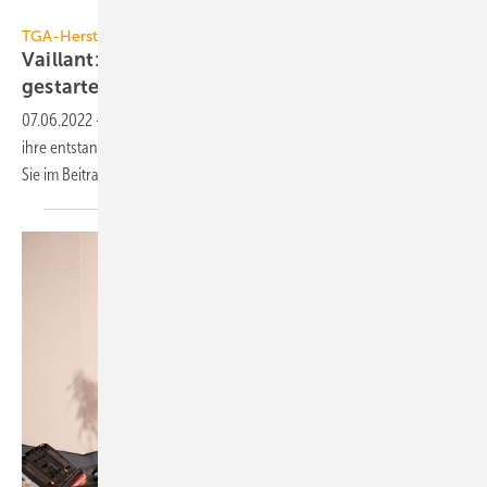
Vaillant Group
TGA-Hersteller
Vaillant: Aufforstungsprojekt in Costa Rica
gestartet
07.06.2022
-
Wie die Vaillant Group im Rahmen einer Klimastrategie
ihre entstandenen CO₂-Emissionen bis 2030 ausgleichen will, lesen
Sie im
Beitrag.