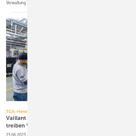
Verwaltung 700 Stellen abgebaut
werden.
Vaillant Group
TGA-Hersteller
Vaillant Group 2022: + 11 %, Wärmepumpen
treiben
Wachstum
23.06.2023
-
Der Umsatz der Vaillant Group stieg im Geschäftsjahr