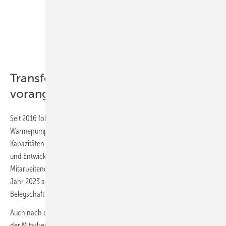
europäischen Ländern schon heute sehr
attraktiv.“
Norbert Schiedeck
Vaillant Group
Transformation wird weiter
vorangetrieben
Seit 2016 fokussiert sich die Vaillant Group auf den Ausbau ihres
Wärmepumpengeschäfts und hat seitdem funktionsübergreifend
Kapazitäten und Strukturen ausgebaut – insbesondere in Forschung
und Entwicklung, Produktion und Vertrieb. Die Zahl der
Mitarbeitenden ist seit 2016 gruppenweit von 12 500 auf 17 500 im
Jahr 2023 angestiegen. In Deutschland vergrößerte sich die
Belegschaft in diesem Zeitraum von 3500 auf 5000 Beschäftigte.
Auch nach der aktuell geplanten Kapazitätsanpassung wird die Anzahl
der Mitarbeitenden deutlich höher sein als im Jahr 2021. Im Rahmen