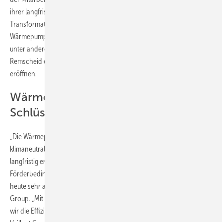
ihrer langfristig angelegten Strategie will die Vaillant Group ihre
Transformation zu einem führenden Hersteller elektrischer
Wärmepumpen konsequent fortführen. Dazu wird das Unternehmen
unter anderem im Herbst dieses Jahres an seinem Hauptsitz in
Remscheid eine neue Fabrik für die Fertigung von Elektronikbauteilen
eröffnen.
Wärmepumpe ist
Schlüsseltechnologie
„Die Wärmepumpe ist und bleibt die Schlüsseltechnologie für die
klimaneutrale Wärmeversorgung von Gebäuden. Mittel- und
langfristig erwarten wir wieder eine steigende Nachfrage. Die
Förderbedingungen sind in vielen europäischen Ländern schon
heute sehr attraktiv“, so Dr.-Ing. Norbert Schiedeck, CEO der Vaillant
Group. „Mit den geplanten Kosten- und Strukturanpassungen steigern
wir die Effizienz in der Verwaltung und die Wettbewerbsfähigkeit der