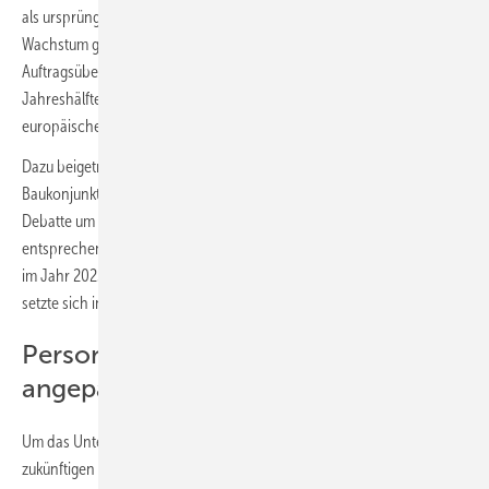
als ursprünglich zu erwarten war. Die erste Hälfte des Jahres war von
Wachstum geprägt, das vor allem in Deutschland aus einem
Auftragsüberhang aus dem Jahr 2022 resultierte. In der zweiten
Jahreshälfte schwächte sich die Nachfrage in nahezu allen
europäischen Heiztechnikmärkten deutlich ab.
Dazu beigetragen haben eine europaweit stark rückläufige
Baukonjunktur sowie die öffentlich ausgetragene, kontroverse
Debatte um Gesetze zur Nutzung umweltschonender Heiztechnik und
entsprechender Förderung. Der europäische Markt für Heiztechnik lag
im Jahr 2023 rund 10 % unter dem Vorjahresniveau. Diese Entwicklung
setzte sich in den ersten Monaten des Jahres 2024 fort.
Personalstrukturen werden
angepasst
Um das Unternehmen an die neue Nachfragesituation und die
zukünftigen Markt- und Kundenanforderungen auszurichten, passt die