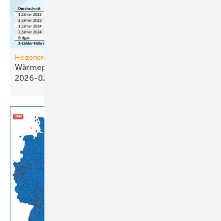
Heizenergiekosten
Wärmepumpen­strom-/Gas­preis-Baro­meter
2026-02