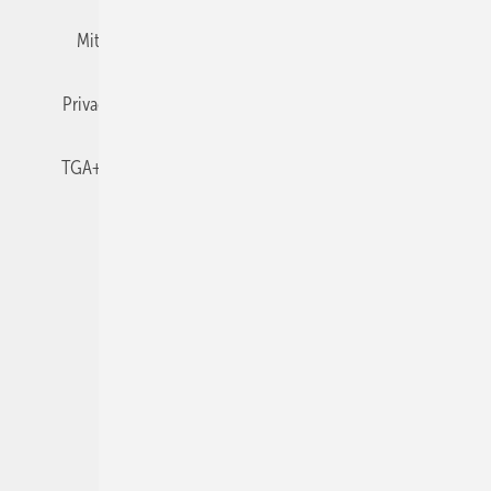
Mitgliedschaften und Engagement
Newsletter
Privacy Manager
RSS-Feed
TGA+E abonnieren
TGA+E-WissensCheck
Veranstaltungen / Webinare
© 2026 TGA+E Fachplaner