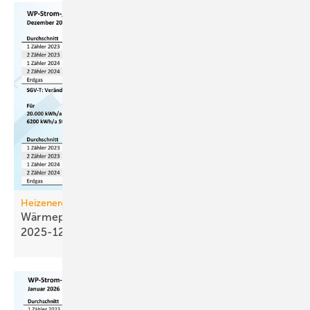
Heizenergiekosten
Wärmepumpen­strom-/Gas­preis-Baro­meter
2025-12