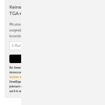
Keine Zeit? Kein Problem mit dem
TGA+E Newsletter!
Mit unserem Newsletter erhalten Sie regelmäßig von uns
ausgewählte Informationen und Neuigkeiten, gebündelt und
kostenlos direkt ins Postfach.
Bei Anmeldung zu diesem Newsletter bin ich damit einverstanden, über
interessante Verlags- und Online-Angebote
der Marken der Alfons W.
Gentner Verlag GmbH & Co. KG
informiert zu werden. Diese
Einwilligung kann ich jederzeit widerrufen und eine Abmeldung ist
jederzeit möglich. Informationen zum Umgang mit Daten finden Sie
auch in unserer
Datenschutzerklärung
.