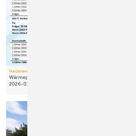
Heizenergiekosten
Wärmepumpen­strom-/Gas­preis-Baro­meter
2026-01