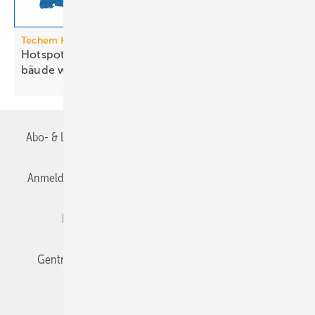
Techem Hitzeatlas
Hotspots: Wo Hitze zur Heraus­for­de­rung im Ge­
bäude
wird
Abo- & Leserservice
AGB
Alle Inhalte chronologisch
Anmelden
Anmeldung & Registrierung
Datenschutz
Editor's choice
E-Paper
Fachbeiträge
Gentner Verlag
Impressum
Karriere bei Gentner
Team
Mediaservice