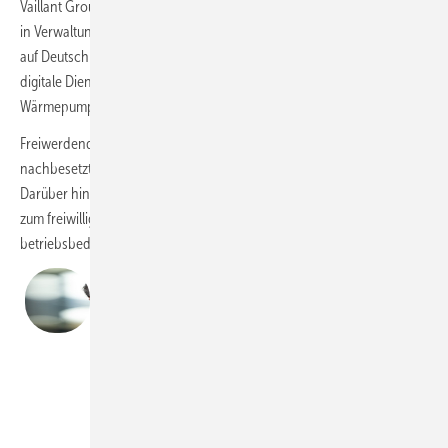
Vaillant Group ihre Kosten- und Personalstrukturen an und reduziert
in Verwaltungsbereichen rund 700 Stellen. Davon entfallen etwa 300
auf Deutschland. Gleichzeitig werde die Kapazität für kundennahe und
digitale Dienstleistungen auch personell weiter gestärkt und das
Wärmepumpenportfolio mit unveränderter Energie erweitert.
Freiwerdende Stellen im Verwaltungsbereich werden daher nicht
nachbesetzt und vorgezogene Ruhestandsregelungen ermöglicht.
Darüber hinaus bietet das Unternehmen Angestellten ein Programm
zum freiwilligen Unternehmensaustritt an. Ziel der Angebote sei es,
betriebsbedingte Kündigungen zu vermeiden.
„Die Wärmepumpe ist und bleibt die
Schlüsseltechnologie für die klimaneutrale
Wärmeversorgung von Gebäuden. Mittel-
und langfristig erwarten wir wieder eine
steigende Nachfrage. Die
Förderbedingungen sind in vielen