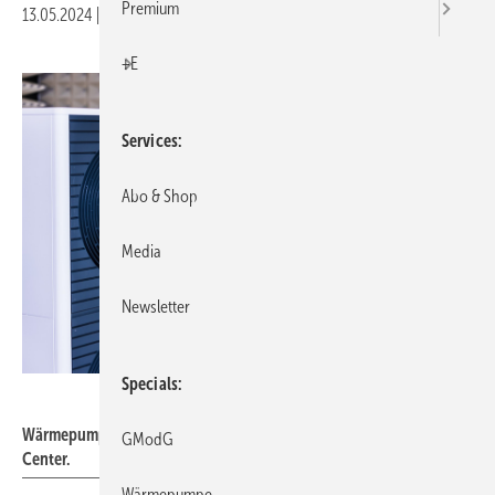
Premium
13.05.2024
|
Druckvorschau
+E
Services
Abo & Shop
Media
Newsletter
Specials
Vaillant Group
Wärmepumpe in der EMV-Kammer im Johann Vaillant Technology
GModG
Center.
Wärmepumpe