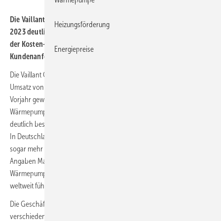
Die Vaillant Group meldet für ihr Wärmepumpengeschäft im Jahr
Heizungsförderung
2023 deutliche Marktanteilsgewinne und hat eine Ausrichtung
der Kosten- und Personalstrukturen an die Marktsituation und
Energiepreise
Kundenanforderungen angekündigt.
Die Vaillant Group, Remscheid, hat im Geschäfts­jahr 2023 einen
Umsatz von 3,8 Mrd. Euro erzielt und ist damit um 3 % gegen­über dem
Vorjahr ge­wachsen. Mit einem Umsatzplus von fast 50 % hat sich das
Wärmepumpengeschäft der Vaillant Group wie in den Vorjahren
deutlich besser als der europäische Wärmepumpenmarkt entwickelt.
In Deutschland betrug das Wachstum des Wärmepumpengeschäfts
sogar mehr als 100 %. Damit ist die Vaillant Group nach eigenen
Angaben Marktführer in Deutschland und der drittgrößte Anbieter für
Wärmepumpen in Europa. Im Bereich Gasheizgeräte habe man seine
weltweit führende Position behauptet.
Die Geschäfts- und Umsatzentwicklung verlief im Jahr 2023 in den
verschiedenen Märkten sehr unterschiedlich und weniger dynamisch