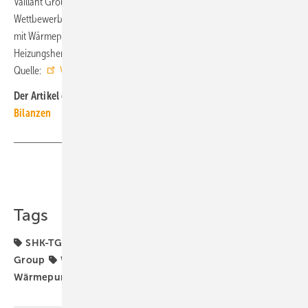
Vaillant Group in einem aktuell herausfordernden
Wettbewerbsumfeld. Wir werden auch zukünftig alles daran setzen,
mit Wärmepumpen und Gasheizgeräten unsere führende Position als
Heizungshersteller zu behaupten.“ ■
Quelle:
Vaillant Group
/ jv
Der Artikel gehört zur
TGA+E-Themenseite SHK-TGA-Hersteller-
Bilanzen
Teilen
Link kopieren
Tags
SHK-TGA-Hersteller-Bilanzen
Vaillant
Vaillant
Group
Wärmepumpe
Wärmepumpen-Rollout
Wärmepumpenhochlauf