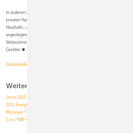
In anderen Anwendungsbereichen ist der Energieverbrauch der
privaten Haushalte dagegen nur leicht gesunken. Für elektrische
Haushalts- und Kommunikationsgeräte ist der Energieverbrauch sogar
angestiegen (+2,3 %), trotz Strom sparender, technischer
Verbesserungen der Geräte. Grund hierfür ist die steigende Anzahl an
Geräten. ■
Datentabelle des Statistischen Bundesamts
Weitere ZAHLEN
Strom 2013: 30 Mrd. Euro Staatsanteil
2011: Energie-Importquote sinkt auf 69 %
Mit neuen Thermostaten 18 TWh/a sparen
E.on / RWE-Gewinn höher als EEG-Umlage