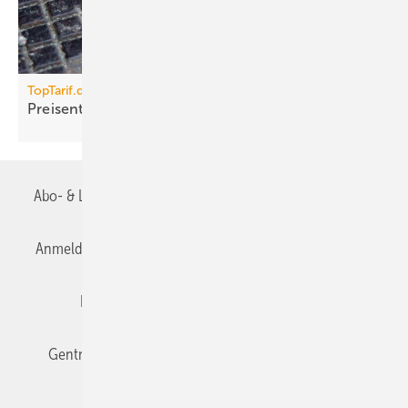
TopTarif.de
Preisentwicklung bei Gas
uneinheitlich
Abo- & Leserservice
AGB
Alle Inhalte chronologisch
Anmelden
Anmeldung & Registrierung
Datenschutz
Editor's choice
E-Paper
Fachbeiträge
Gentner Verlag
Impressum
Karriere bei Gentner
Team
Mediaservice