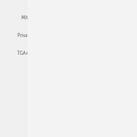
Mitgliedschaften und Engagement
Newsletter
Privacy Manager
RSS-Feed
TGA+E abonnieren
TGA+E-WissensCheck
Veranstaltungen / Webinare
© 2026 TGA+E Fachplaner