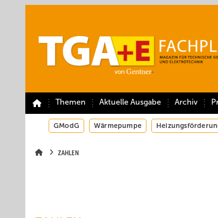
Springe
Springe
Springe
auf
auf
auf
Hauptinhalt
Hauptmenü
SiteSearch
Themen
Aktuelle Ausgabe
Archiv
P
GModG
Wärmepumpe
Heizungsförderun
ZAHLEN