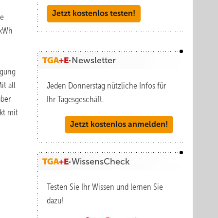
Jetzt kostenlos testen!
ie
/kWh
Newsletter
ugung
t all
Jeden Donnerstag nützliche Infos für
über
Ihr Tagesgeschäft.
kt mit
Jetzt kostenlos anmelden!
WissensCheck
Testen Sie Ihr Wissen und lernen Sie
dazu!