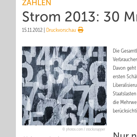
ZAHLEN
Strom 2013: 30 Mr
15.11.2012
|
Druckvorschau
Die Gesamtb
Verbraucher
Davon geht 
ersten Schä
Liberalisie
Staatslaste
die Mehrwer
berücksichti
photos.com / stocksnapper
Nur n