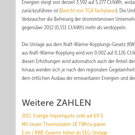
Energien steigt von derzeit 3,592 auf 5,277 Ct/kWh, wob
zurückzuführen ist (
Bericht von TGA Fachplaner
). Die Um
Verbraucher die Befreiung der stromintensiven Unterne
gegenüber 2012 (0,151 Ct/kWh) mehr als verdoppeln.
Die Umlage aus dem Kraft-Wärme-Kopplungs-Gesetz (KWK
aus Kraft-Wärme-Kopplung wird von 0,002 auf 0,126 Ct/
diesen Erhöhungen wird automatisch auch der Anteil der 
hinaus werden sich je nach den regionalen Gegebenheite
dem örtlichen Ausbau der erneuerbaren Energien und de
Weitere ZAHLEN
2011: Energie-Importquote sinkt auf 69 %
Mit neuen Thermostaten 18 TWh/a sparen
E.on / RWE-Gewinn höher als EEG-Umlage