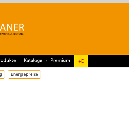
rodukte
Kataloge
Premium
+E
g
Energiepreise