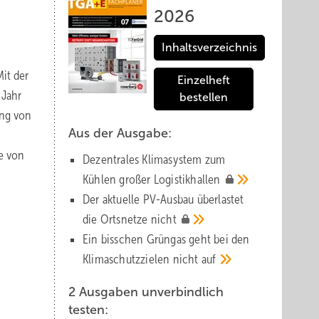
2026
Inhaltsverzeichnis
Mit der
Einzelheft
 Jahr
bestellen
ung von
Aus der Ausgabe:
e von
Dezentrales Klimasystem zum
Kühlen großer
Logistik­hallen
Der aktuelle PV-Ausbau über­lastet
die Orts­netze
nicht
Ein bisschen Grüngas geht bei den
Klima­schutz­zielen nicht
auf
2 Ausgaben unverbindlich
testen: