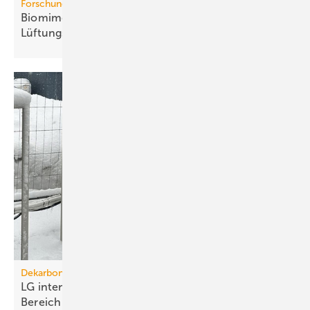
Forschung
Biomimetische Rotorblätter auch für die
Lüf­tungs­tech­nik
Dekarbonisierung
LG intensiviert inter­na­tio­nale For­schung im
Bereich
Wärme­pumpen