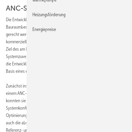
ANC-System zur breiten Anwendung
Heizungsförderung
Die Entwicklung modularer Systemlösungen, die bei Kosten,
Bauraumbedarf und Handhabung den praktischen Anforderungen
Energiepreise
gerecht werden, wäre also ein wichtiger Schritt hin zu einer breiten
kommerziellen Anwendung von ANC-Systemen für Lüftungsanlagen.
Ziel des am Fraunhofer-Institut für Betriebsfestigkeit und
Systemzuverlässigkeit LBF laufenden Forschungsprojektes ist darum
die Entwicklung eines kompakten aktiven Schallschutzmoduls auf der
Basis eines einkanaligen adaptiven Feed-Forward-Reglers.
Zunächst installierten die Wissenschaftler ein Lüftungssystem mit
einem ANC-Demonstrator an einem Bürocontainer. Anschließend
konnten sie an diesem Demonstrator die Regelgüte verschiedener
Systemkonfigurationen experimentell erproben. Neben der
Optimierung der Regelalgorithmen gehören hierzu beispielsweise
auch die absolute und relative geometrische Anordnung der
Referenz- und Fehlersensoren und Kontrolllautsprecher innerhalb