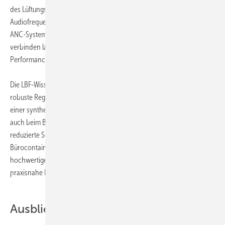
des Lüftungssystems. Da ANC-Systeme vor allem bei tiefen
Audiofrequenzen effektiv sind, wird ebenfalls untersucht, wie sich
ANC-Systeme mit probaten passiven akustischen Maßnahmen
verbinden lassen, um eine optimierte breitbandige Regel-
Performance zu erzielen.
Die LBF-Wissenschaftler implementierten eine
robuste Regelung. Damit ließen sich sowohl bei
einer synthetischen Lautsprecheranregung als
auch beim Betrieb eines Lüfters deutlich
reduzierte Schallpegel im Innern des
Bürocontainer erzielen. Im nächsten Schritt wollen die Forscher die
hochwertige Labor-Sensorik des ANC-Systems durch geeignete
praxisnahe Low-Cost-Sensorik ersetzen.
Ausblick