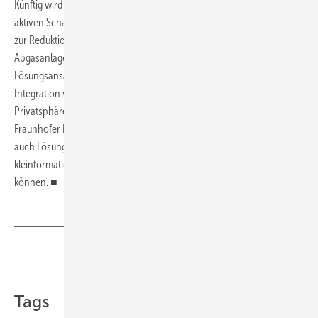
Künftig wird das Fraunhofer LBF kundenspezifische Fragestellungen zu
aktiven Schallschutzsystemen, insbesondere für modulare Lösungen
zur Reduktion von Schallemissionen von Lüftungs- und
Abgasanlagen, systematisch analysieren und kundenspezifische
Lösungsansätze ausarbeiten können. Zudem sind Studien zur
Integration von akustischen Maskierungssystemen zum Schutz der
Privatsphäre und Vertraulichkeit angedacht. Darüber hinaus will das
Fraunhofer LBF die Skalierbarkeit des ANC-Konzepts untersuchen, um
auch Lösungsansätze für großformatige industrielle und
kleinformatige Lüftungssysteme im Automotive-Bereich anbieten zu
können. ■
Teilen
Link kopieren
Tags