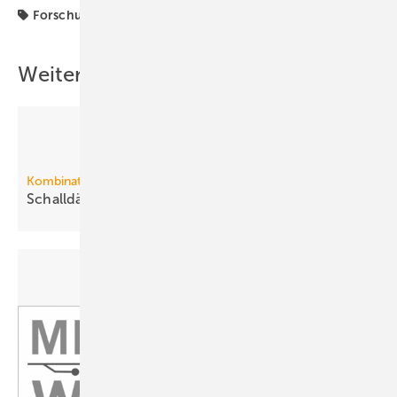
Forschung
Luftleitung
Weitere Inhalte
Kombination verschiedener Schalldämpfer
Schalldämpfung in
RLT-Geräten