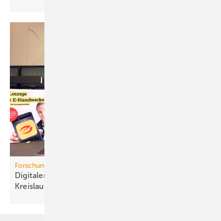
Forschungsprojekt
Digitaler Pro­dukt­pass für mehr
Kreis­lauf­wirt­schaft