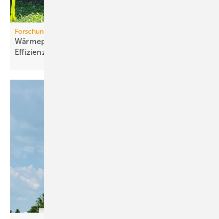
Forschungsprojekt
Wärmepumpen im Altbau: Stu­die be­legt
Ef­fi­zi­enz