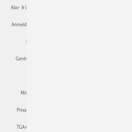
Abo- & Leserservice
AGB
Alle Inhalte chronologisch
Anmelden
Anmeldung & Registrierung
Datenschutz
Editor's choice
E-Paper
Fachbeiträge
Gentner Verlag
Impressum
Karriere bei Gentner
Team
Mediaservice
Mitgliedschaften und Engagement
Newsletter
Privacy Manager
RSS-Feed
TGA+E abonnieren
TGA+E-WissensCheck
Veranstaltungen / Webinare