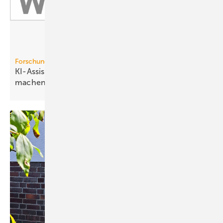
Forschungsprojekt
KI-Assistenz soll Hei­zungs­war­tung ef­fi­zi­en­ter
ma­chen