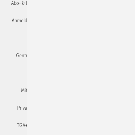
Abo- & Leserservice
AGB
Alle Inhalte chronologisch
Anmelden
Anmeldung & Registrierung
Datenschutz
Editor's choice
E-Paper
Fachbeiträge
Gentner Verlag
Impressum
Karriere bei Gentner
Team
Mediaservice
Mitgliedschaften und Engagement
Newsletter
Privacy Manager
RSS-Feed
TGA+E abonnieren
TGA+E-WissensCheck
Veranstaltungen / Webinare