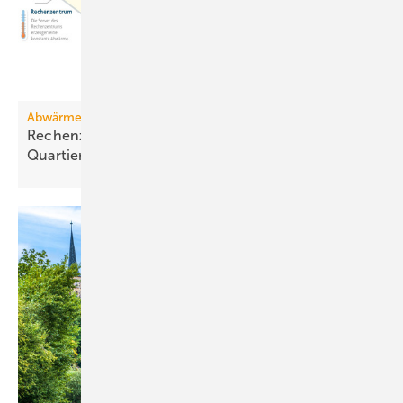
Abwärmenutzung
Rechenzentren: Attraktive Wärme­quelle für
Quartiere