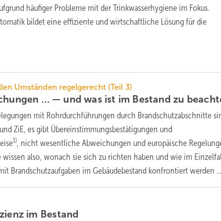
ufgrund häufiger Probleme mit der Trinkwasserhygiene im Fokus.
utomatik bildet eine effiziente und wirtschaftliche Lösung für die
llen Umständen regelgerecht (Teil 3)
ichungen … — und was ist im Bestand zu
beacht
legungen mit Rohrdurchführungen durch Brandschutzabschnitte sin
Z und ZiE, es gibt Übereinstimmungsbestätigungen und
1)
eise
, nicht wesentliche Abweichungen und europäische Regelung
e wissen also, wonach sie sich zu richten haben und wie im Einzelfal
e mit Brandschutzaufgaben im Gebäudebestand konfrontiert
werden 
izienz im
Bestand