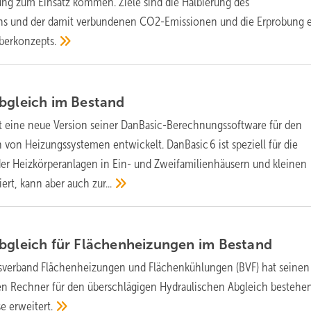
ung zum Einsatz kommen. Ziele sind die Halbierung des
hs und der damit verbundenen CO2-Emissionen und die Erprobung 
berkonzepts.
Abgleich im
Bestand
t eine neue Version seiner DanBasic-Berechnungssoftware für den
 von Heizungssystemen entwickelt. DanBasic 6 ist speziell für die
r Heizkörperanlagen in Ein- und Zweifamilienhäusern und kleinen
ert, kann aber auch
zur...
bgleich für Flächenheizungen im
Bestand
sverband Flächenheizungen und Flächenkühlungen (BVF) hat seinen
nen Rechner für den überschlägigen Hydraulischen Abgleich bestehe
se
erweitert.