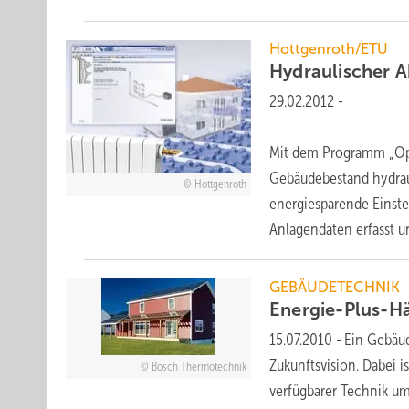
Hottgenroth/ETU
Hydraulischer 
29.02.2012
-
Mit dem Programm „Opt
Gebäudebestand hydrau
Hottgenroth
energiesparende Einst
Anlagendaten erfasst
un
GEBÄUDETECHNIK
Energie-Plus-H
15.07.2010
-
Ein Gebäud
Zukunftsvision. Dabei 
Bosch Thermotechnik
verfügbarer Technik u