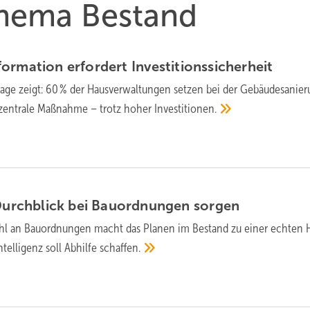
Thema Bestand
ormation erfor­dert
Investitionssicherheit
age zeigt: 60 % der Haus­ver­wal­tungen setzen bei der Gebäude­sa­nie­
s zen­tra­le Maß­nah­me – trotz ho­her
Inves­ti­ti­onen.
Durch­blick bei Bau­ord­nungen
sor­gen
hl an Bau­ord­nun­gen macht das Pla­nen im Bestand zu einer ech­ten 
tel­li­genz soll Ab­hilfe
schaffen.