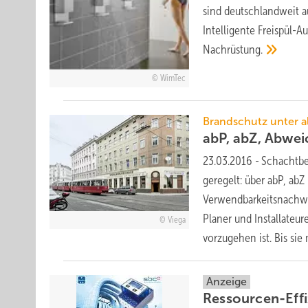
sind deutschlandweit a
Intelligente Freispül-A
Nachrüstung.
WimTec
Brandschutz unter a
abP, abZ, Abwe
23.03.2016
-
Schachtbe
geregelt: über abP, ab
Verwendbarkeitsnachw
Planer und Installateur
Viega
vorzugehen ist. Bis si
Anzeige
Ressourcen-Eff