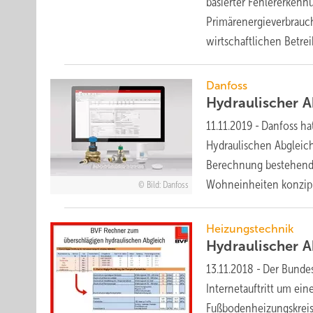
basierter Fehlererkenn
Primärenergieverbrauc
wirtschaftlichen
Betrei
Danfoss
Hydraulischer 
11.11.2019
-
Danfoss ha
Hydraulischen Abgleich
Berechnung bestehende
Wohneinheiten konzipi
Bild: Danfoss
Heizungstechnik
Hydraulischer A
13.11.2018
-
Der Bunde
Internetauftritt um ei
Fußbodenheizungskrei