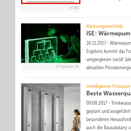
BFV
Heizungstechnik
ISE: Wärmepump
26.11.2017
-
Wärmepump
Ergebnis kommt das Fra
vergangenen zwölf Jah
Fraunhofer ISE
aktuellen Primärenergi
Intelligente Freispü
Beste Wasserqu
09.08.2017
-
Trinkwass
geplant und ausgeführt
besonderen Herausford
auch die Bausubstanz u