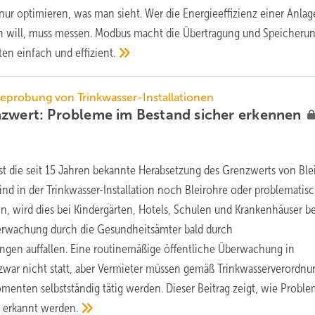
ur optimieren, was man sieht. Wer die Energieeffizienz einer Anlag
rn will, muss messen. Modbus macht die Übertragung und Speicheru
ten einfach und
effizient.
probung von Trinkwasser-Installationen
nzwert: Probleme im Bestand sicher
erkennen
t die seit 15 Jahren bekannte Herabsetzung des Grenzwerts von Blei
 Sind in der Trinkwasser-Installation noch Bleirohre oder problematis
 wird dies bei ­Kindergärten, Hotels, Schulen und Krankenhäuser be
erwachung durch die Gesundheitsämter bald durch
ngen auffallen. Eine routinemäßige öffentliche Überwachung in
war nicht statt, aber Vermieter müssen gemäß Trinkwasserverordnu
enten selbstständig tätig werden. Dieser Beitrag zeigt, wie Probl
 erkannt werden.