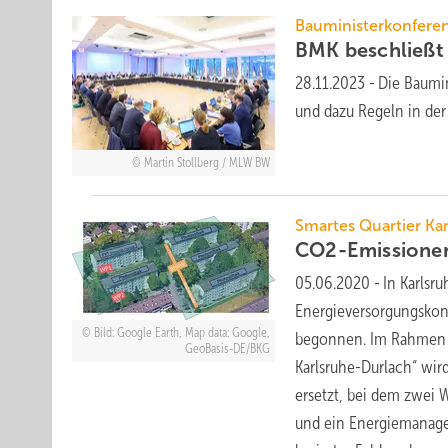
Bauministerkonfere
BMK beschließt 
28.11.2023
-
Die Baumi
und dazu Regeln in de
Martin Stollberg / MLW BW
Smartes Quartier Ka
CO2-Emissione
05.06.2020
-
In Karlsr
Energieversorgungskon
Bild: Google Earth, Map data: Google,
begonnen. Im Rahmen d
GeoBasis-DE/BKG
Karlsruhe-Durlach“ wir
ersetzt, bei dem zwei
und ein Energiemanage