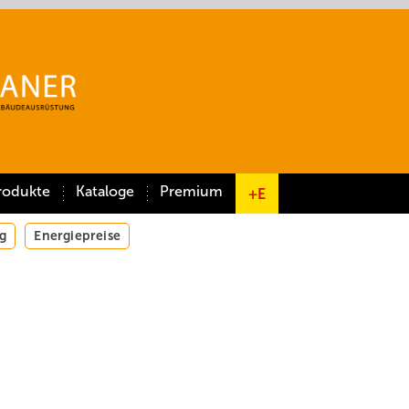
rodukte
Kataloge
Premium
+E
g
Energiepreise