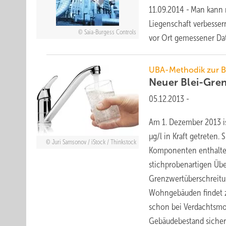
11.09.2014
-
Man kann n
Liegenschaft verbesse
Saia-Burgess Controls
vor Ort gemessener Da
UBA-Methodik zur Be
Neuer Blei-Gre
05.12.2013
-
Am 1. Dezember 2013 is
µg/l in Kraft getreten.
Juri Samsonov / iStock / Thinkstock
Komponenten enthalten,
stichprobenartigen Üb
Grenzwertüberschreitu
Wohngebäuden findet z
schon bei Verdachtsmom
Gebäudebestand sicher