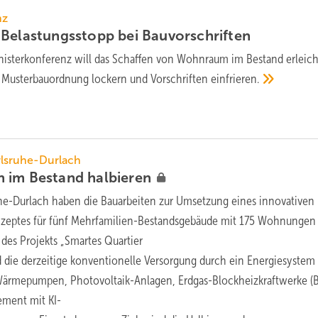
nz
Belastungs­stopp bei
Bauvorschriften
nisterkonferenz will das Schaffen von Wohnraum im Bestand erleic
r Musterbauordnung lockern und Vorschriften
einfrieren.
rlsruhe-Durlach
n im Bestand
halbieren
uhe-Durlach haben die Bauarbeiten zur Umsetzung eines innovativen
zeptes für fünf Mehrfamilien-Bestandsgebäude mit 175 Wohnungen
es Projekts „Smartes Quartier
d die derzeitige konventionelle Versorgung durch ein Energiesystem
 Wärmepumpen, Photovoltaik-Anlagen, Erdgas-Blockheizkraftwerke 
ment mit KI-