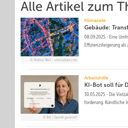
Alle Artikel zum 
Klimaziele
Gebäude: Transf
08.09.2025
-
Eine Um­fr
Effizienz­stei­ge­rung al
Mathias Weil – stock.adobe.com
Arbeitshilfe
KI-Bot soll für 
30.05.2025
-
Die Vielza
for­derung. Künst­liche In
BiB / OpenAI generiert