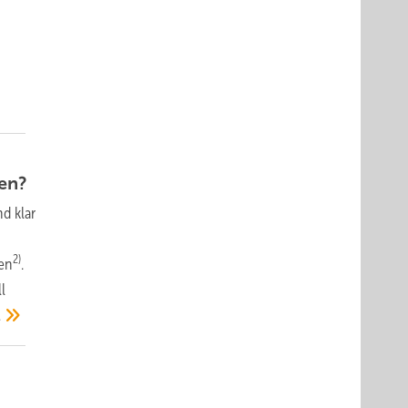
en?
d klar
2)
en
.
l
…