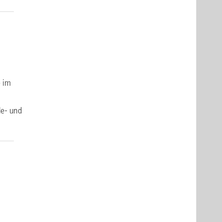
e im
de- und