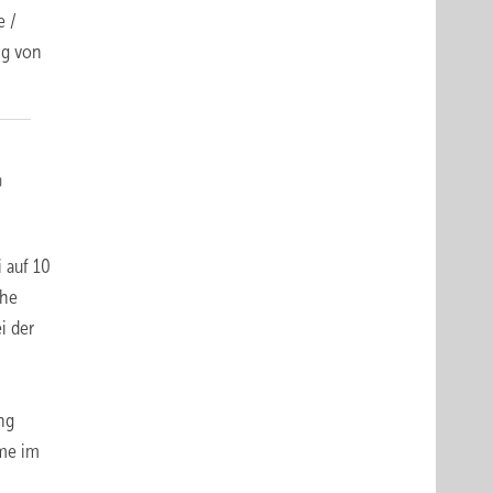
e /
ng von
 auf 10
che
i der
ng
eme im