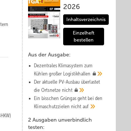
2026
Inhaltsverzeichnis
htern
Einzelheft
bestellen
Aus der Ausgabe:
Dezentrales Klimasystem zum
Kühlen großer
Logistik­hallen
Der aktuelle PV-Ausbau über­lastet
die Orts­netze
nicht
Ein bisschen Grüngas geht bei den
Klima­schutz­zielen nicht
auf
(BHKW)
2 Ausgaben unverbindlich
testen: