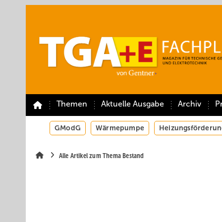
Springe
Springe
Springe
auf
auf
auf
Hauptinhalt
Hauptmenü
SiteSearch
Themen
Aktuelle Ausgabe
Archiv
P
GModG
Wärmepumpe
Heizungsförderun
Alle Artikel zum Thema Bestand