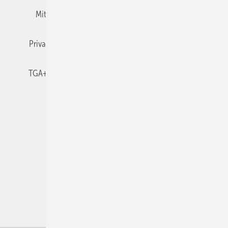
Mitgliedschaften und Engagement
Newsletter
Privacy Manager
RSS-Feed
TGA+E abonnieren
TGA+E-WissensCheck
Veranstaltungen / Webinare
© 2026 TGA+E Fachplaner