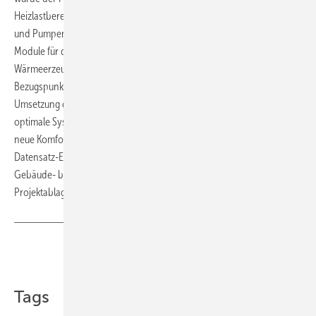
Heizlastberechnung, Heizkörper- und Ventilauslegung, Armaturen-
und Pumpenauslegung sowie Einrohrberechnung sind jetzt auch
Module für die Temperaturoptimierung unter Berücksichtigung des
Wärmeerzeugers sowie die Druckoptimierung über vorgegebene
Bezugspunkte im Verteilsystem enthalten. Sie ermöglichen die
Umsetzung der Berechnungsart „B+“ und stellen dadurch eine
optimale Systemauslegung sicher. Darüber hinaus bietet die Software
neue Komfortfunktionen, wie eine Ventil-Schnellauslegung und das
Datensatz-Einlesen nach VDI 3805, eine Datenorganisation nach
Gebäude- bzw. Raumstruktur sowie Individualkonfigurationen für die
Projektablage und Dokumentationsausgabe.
www.danfoss.de
Teilen
Link kopieren
Tags