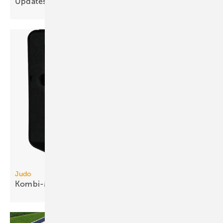
Updates für Hager und Hager
ZPlan
Judo
Kombi-Messgerät für
Füllwasser