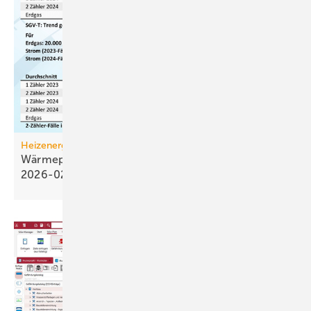
Heizenergiekosten
Wärmepumpen­strom-/Gas­preis-Baro­meter
2026-02