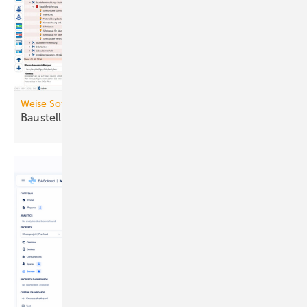
Weise Software
BaustellV: Umfassende
SiGe-Software