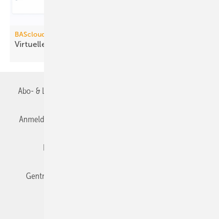
BAScloud
Virtuelle
Gebäudeleittechnik
Abo- & Leserservice
AGB
Alle Inhalte chronologisch
Anmelden
Anmeldung & Registrierung
Datenschutz
Editor's choice
E-Paper
Fachbeiträge
Gentner Verlag
Impressum
Karriere bei Gentner
Team
Mediaservice