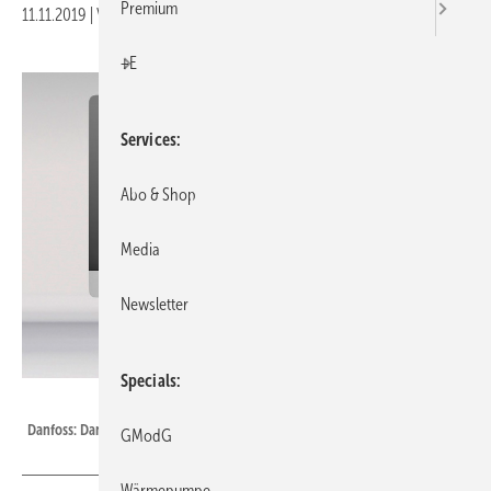
Premium
11.11.2019
|
Veröffentlicht in
Ausgabe 11-2019
|
Druckvorschau
+E
Services
Abo & Shop
Media
Newsletter
Specials
Bild: Danfoss
Danfoss: DanBasic 6.
GModG
Wärmepumpe