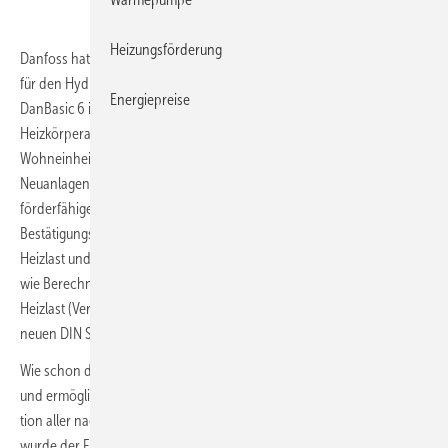
Heizungsförderung
Danfoss hat eine neue Version seiner DanBasic-Berechnungssoftware
für den Hydraulischen Abgleich von Heizungssystemen entwickelt.
Energiepreise
DanBasic 6 ist speziell für die Berechnung bestehender
Heizkörperanlagen in Ein- und Zweifamilienhäusern und kleinen
Wohneinheiten konzipiert, kann aber auch zur Auslegung von
Neuanlagen eingesetzt werden. Das Tool unterstützt BAFA- und KfW-
förderfähige Systemauslegungen nach Verfahren A und B gemäß VdZ-
Bestätigungsformular. Berechnungen unter Gleichsetzung von
Heizlast und Heizleistung (Verfahren A) sind dadurch ebenso möglich
wie Berechnungen unter Einbeziehung der vereinfachten raumweisen
Heizlast (Verfahren B). Für Letztere sind bereits die Vorgaben der
neuen DIN SPEC 12 831-1 berücksichtigt.
Wie schon die Vorgängerversion ist DanBasic 6 modular aufgebaut
und ermöglicht so eine übersichtliche Durchführung und Dokumenta­
tion aller nachzuweisenden Berechnungen. Gegenüber DanBasic V
wurde der Funktionsumfang jedoch erweitert. Neben Modulen für