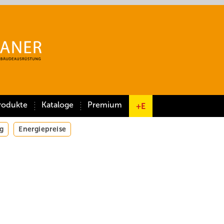
rodukte
Kataloge
Premium
+E
g
Energiepreise