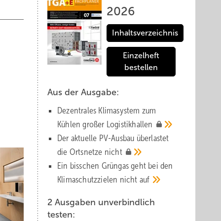
2026
Inhaltsverzeichnis
Einzelheft
bestellen
Aus der Ausgabe:
Dezentrales Klimasystem zum
Kühlen großer
Logistik­hallen
Der aktuelle PV-Ausbau über­lastet
die Orts­netze
nicht
Ein bisschen Grüngas geht bei den
Klima­schutz­zielen nicht
auf
2 Ausgaben unverbindlich
testen: