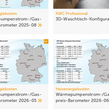
giekosten
KWC Professional
umpen­strom-/Gas­
3D-Waschtisch-Konfigur
aro­meter
2025-08
giekosten
Heizenergiekosten
umpen­strom-/Gas­
Wärmepumpen­strom-/Ga
aro­meter
2026-05
preis-Baro­meter
2026-0