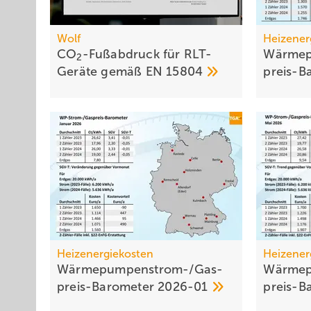
Wolf
Heizener
CO
-Fußabdruck für RLT-
Wärmep
2
Geräte gemäß EN
15804
preis-B
Heizenergiekosten
Heizener
Wärmepumpen­strom-/Gas­
Wärmep
preis-Baro­meter
2026-01
preis-B