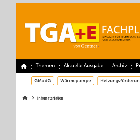
Springe
Springe
Springe
auf
auf
auf
Hauptinhalt
Hauptmenü
SiteSearch
Themen
Aktuelle Ausgabe
Archiv
P
GModG
Wärmepumpe
Heizungsförderun
Infomaterialien