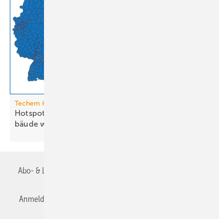
Techem Hitzeatlas
Hotspots: Wo Hitze zur Heraus­for­de­rung im Ge­
bäude
wird
Abo- & Leserservice
AGB
Alle Inhalte chronologisch
Anmelden
Anmeldung & Registrierung
Datenschutz