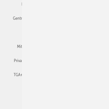
Editor's choice
E-Paper
Fachbeiträge
Gentner Verlag
Impressum
Karriere bei Gentner
Team
Mediaservice
Mitgliedschaften und Engagement
Newsletter
Privacy Manager
RSS-Feed
TGA+E abonnieren
TGA+E-WissensCheck
Veranstaltungen / Webinare
© 2026 TGA+E Fachplaner