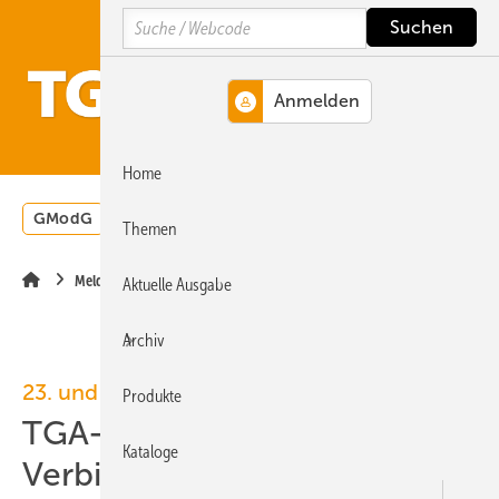
Springe
Springe
Springe
Search
auf
auf
auf
Hauptinhalt
Hauptmenü
SiteSearch
MENÜ
Home
GModG
Wärmepumpe
Heizungsförderung
Energ
Themen
Meldungen
Aktuelle Ausgabe
Archiv
23. und 24. Mai, Berlin
Produkte
TGA-Kongress 2023:
Kataloge
Verbindung von Technik und