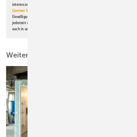
interessante Verlags- und Online-Angebote
der Marken der Alfons W.
Gentner Verlag GmbH & Co. KG
informiert zu werden. Diese
Einwilligung kann ich jederzeit widerrufen und eine Abmeldung ist
jederzeit möglich. Informationen zum Umgang mit Daten finden Sie
auch in unserer
Datenschutzerklärung
.
Weitere Inhalte