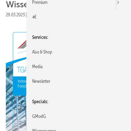
Wissenschaft
Premium
29.03.2023
|
Druckvorschau
+E
Services
Abo & Shop
Media
Newsletter
Specials
GModG
Wärmepumpe