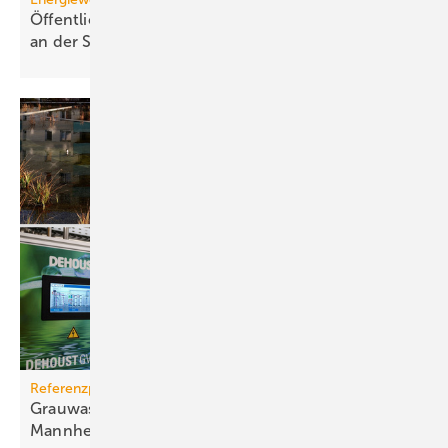
Öffentliche Stromerzeugung 2025: Wind und Solar
an der
Spitze
Referenzprojekt
Grauwassernutzung spart Frisch­was­ser in
Mann­heim