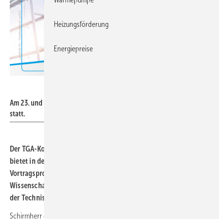
Heizungsförderung
Energiepreise
FGK / panthermedia.net – gyn9037
Am 23. und 24. Mai 2023 findet in Berlin der vierte TGA-Kongress
statt.
Der TGA-Kongress, der am 23.
und
24.
Mai in Berlin stattfindet,
bietet in der 4.
Auflage erneut ein umfangreiches
Vortragsprogramm. Rund 60
Referenten aus Forschung,
Wissenschaft und Industrie werden in ihren Vorträgen Themen
der Technischen Gebäudeausrüstung ansprechen.
Schirmherr des TGA-Kongresses ist Dr. Robert Habeck,