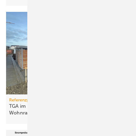
Referenzprojekt
TGA im Modulbau: Raum­kli­ma für be­zahl­ba­ren
Wohn­raum