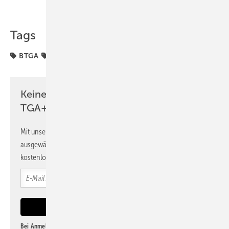
Teilen
Link kopieren
Tags
BTGA
FGK
RLT-Herstellerverband
TGA-Kongress
Keine Zeit? Kein Problem mit dem
TGA+E Newsletter!
Mit unserem Newsletter erhalten Sie regelmäßig von uns
ausgewählte Informationen und Neuigkeiten, gebündelt und
kostenlos direkt ins Postfach.
Bei Anmeldung zu diesem Newsletter bin ich damit einverstanden, über