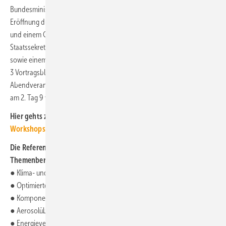
Bundesminister für Wirtschaft und Klimaschutz (
BMWK
). Nach der
Eröffnung durch Frank Ernst, Geschäftsführer der TGA-Repräsentanz
und einem Grußwort von Stefan Wenzel, Parlamentarischer
Staatssekretär beim Bundesminister für Wirtschaft und Klimaschutz,
sowie einem Impulsvortrag stehen am 1. Kongresstag
3 Vortragsblöcke in parallelen Sessions auf dem Programm. Nach der
Abendveranstaltung, einer guten Gelegenheit zum Netzwerken, folgen
am 2. Tag 9 weitere Vortragsblöcke, ebenfalls in parallelen Sessions.
Hier gehts zu weiteren
Informationen über Kongress und
Workshops
Die Referenten widmen sich in ihren Vorträgen den
Themenbereichen
● Klima- und Lüftungstechnik,
● Optimierter Betrieb versorgungstechnischer Anlagen,
● Komponenten der aktuellen Heiz- und Raumlufttechnik,
● Aerosolübertragung / Infektionsrisiko / Lüftungstechnik,
● Energieversorgungskonzepte und Quartiere,