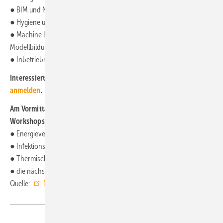
● BIM und Nachhaltigkeit,
● Hygiene und Sonderanwendungen,
● Machine Learning Anwendungen in der TGA, Grundlagen und
Modellbildung sowie
● Inbetriebnahme und Monitoring.
Interessierte können sich bis zum 30. April 2023
hier
anmelden
.
Am Vormittag des 1. Kongresstages werden begleitende
Workshops zu folgenden Themen angeboten:
● Energieversorgungskonzepte mit Sonne und Eis,
● Infektionsschutz aus Sicht der Gesundheitstechnik,
● Thermische Behaglichkeit und
● die nächste Generation der Klimazentralgeräte. ■
Quelle:
BTGA
/
FGK
/ fl