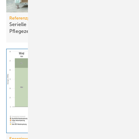
Referenzprojekt Geberit
Serielle Badfertigung im Pful­len­dor­fer
Pfle­ge­zen­trum
Energiewende