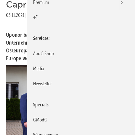
Capricorn
Premium
03.11.2021
|
Druckvorschau
+E
Uponor baut mit Übernahme des polnischen
Services
Unternehmens Capricorn S.A. seine Präsenz in
Osteuropa und damit den Bereich Building Solutions –
Abo & Shop
Europe weiter aus.
Media
Newsletter
Specials
GModG
Wärmepumpe