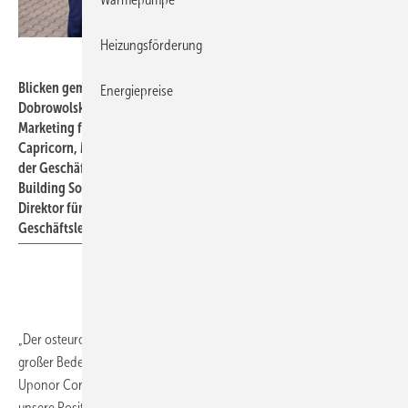
Heizungsförderung
Uponor
Blicken gemeinsam in eine erfolgreiche Zukunft (v.l.n.r.): Jacek A.
Energiepreise
Dobrowolski, Vice President Building Solutions – Europe Sales und
Marketing für Osteuropa bei Uponor, Dariusz Rutowicz, CEO von
Capricorn, Monika Piekarz, Direktorin für Produktion und Mitglied
der Geschäftsleitung bei Capricorn, Karsten Hoppe, President,
Building Solutions - Europe bei Uponor und Piotr Marcinkowski,
Direktor für Sales und Marketing sowie Mitglied der
Geschäftsleitung bei Capricorn.
„Der osteuropäische Markt war für
Uponor
schon immer von
großer Bedeutung“, sagt Michael Rauterkus, President und CEO der
Uponor Corporation. „Die Übernahme trägt wesentlich dazu bei,
unsere Position in der Region weiter zu stärken.“