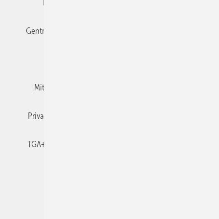
Editor's choice
E-Paper
Fachbeiträge
Gentner Verlag
Impressum
Karriere bei Gentner
Team
Mediaservice
Mitgliedschaften und Engagement
Newsletter
Privacy Manager
RSS-Feed
TGA+E abonnieren
TGA+E-WissensCheck
Veranstaltungen / Webinare
© 2026 TGA+E Fachplaner