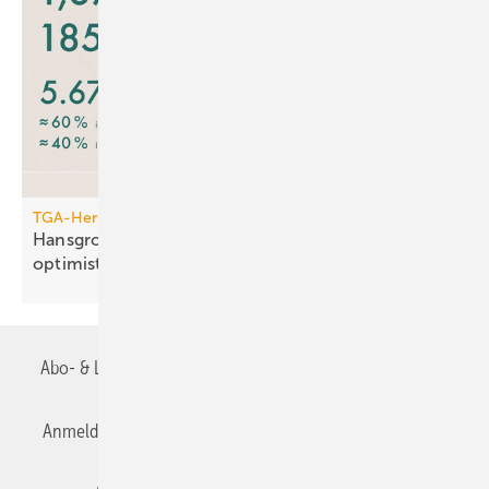
TGA-Hersteller
Hansgrohe: trotz leichtem Um­satz­rück­gang
opti­mis­tisch
Abo- & Leserservice
AGB
Alle Inhalte chronologisch
Anmelden
Anmeldung & Registrierung
Datenschutz