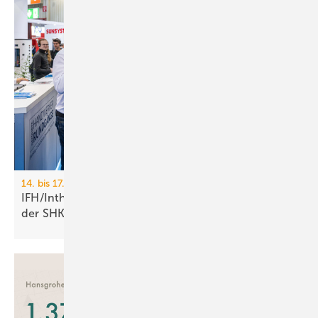
14. bis 17. April 2026, Nürnberg
IFH/Intherm: 400+ Aus­stel­ler zei­gen die Zu­kunft
der
SHK-Branche