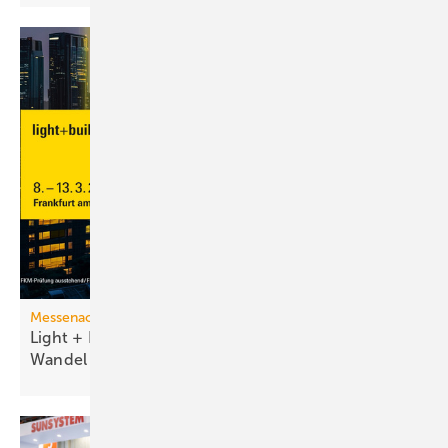
Messenachlese
Light + Building 2026 macht tech­no­lo­gi­schen
Wan­del
sicht­bar