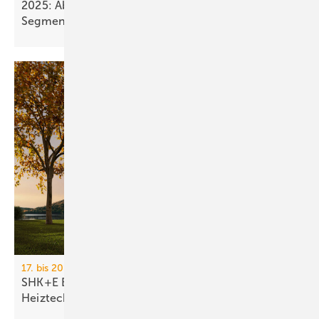
2025: Absatz von Heiztechnik in 8 von 16
Segmenten im
Minus
17. bis 20. März 2026, Messe Essen
SHK+E Essen 2026: Sanitär-, Wasser-, Luft- und
Heiztechnik