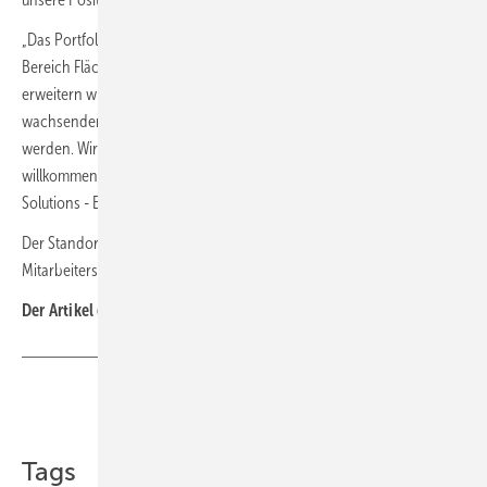
„Das Portfolio von
Capricorn
ergänzt unsere Produktpalette im
Bereich Flächenheizung und -kühlung perfekt. Darüber hinaus
erweitern wir unser europäisches Produktionsnetzwerk, um der
wachsenden Nachfrage nach vorgefertigten Lösungen gerecht zu
werden. Wir freuen uns sehr darauf, Capricorn in der Uponor Gruppe
willkommen zu heißen“, erklärt Dr. Karsten Hoppe, President Building
Solutions - Europe.
Der Standort in Świebodzice soll mit dem bestehenden
Mitarbeiterstamm weitergeführt werden. ■
Der Artikel gehört zur
TGA-Themenseite Akquisitionen
Teilen
Link kopieren
Tags