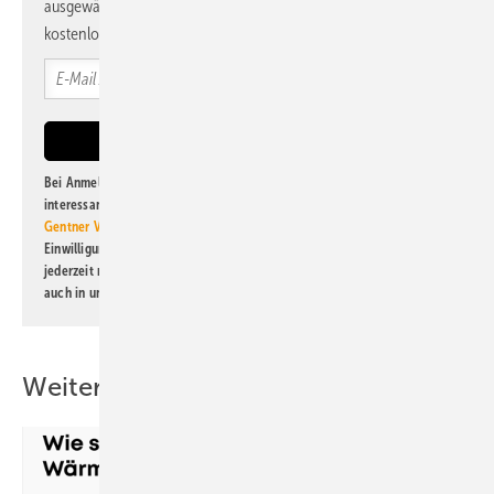
ausgewählte Informationen und Neuigkeiten, gebündelt und
kostenlos direkt ins Postfach.
Bei Anmeldung zu diesem Newsletter bin ich damit einverstanden, über
interessante Verlags- und Online-Angebote
der Marken der Alfons W.
Gentner Verlag GmbH & Co. KG
informiert zu werden. Diese
Einwilligung kann ich jederzeit widerrufen und eine Abmeldung ist
jederzeit möglich. Informationen zum Umgang mit Daten finden Sie
auch in unserer
Datenschutzerklärung
.
Weitere Inhalte