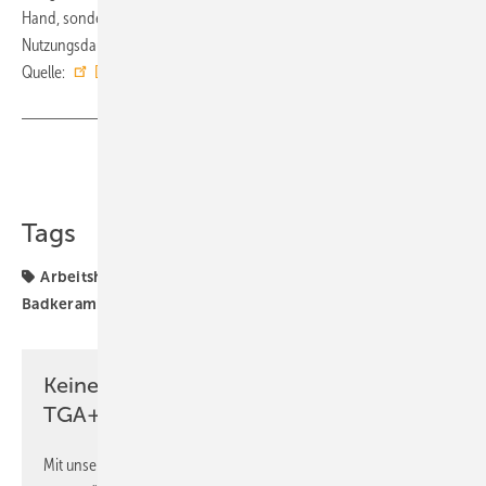
Hand, sondern begleitet seine Kund:innen über die gesamte
Nutzungsdauer. →
Duravit Magazin in Deutsch und Englisch
■
Quelle:
Duravit
/ ml
Teilen
Link kopieren
Tags
Arbeitshilfe
Bad
Badaccessoires
Badarmatur
Badkeramik
Duravit
Sanitär
Sanitärtechnik
Keine Zeit? Kein Problem mit dem
TGA+E Newsletter!
Mit unserem Newsletter erhalten Sie regelmäßig von uns