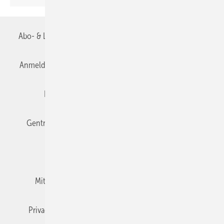
Abo- & Leserservice
AGB
Alle Inhalte chronologisch
Anmelden
Anmeldung & Registrierung
Datenschutz
Editor's choice
E-Paper
Fachbeiträge
Gentner Verlag
Impressum
Karriere bei Gentner
Team
Mediaservice
Mitgliedschaften und Engagement
Newsletter
Privacy Manager
RSS-Feed
TGA+E abonnieren