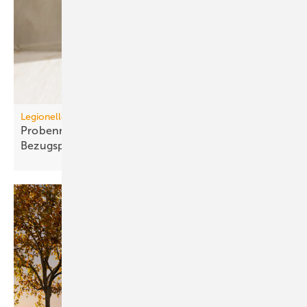
Legionellenuntersuchungen nach TrinkwV
Probennahme: Neue tech­nische und juristische
Bezugspunkte