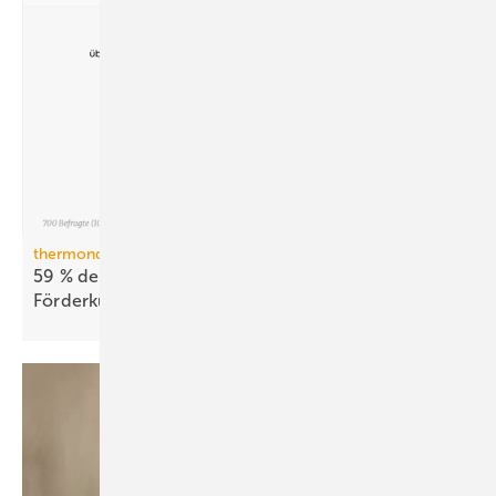
thermondo Wärmepumpen-Monitor
59 % der Haus­be­sit­zer stellen sich gegen
För­der­kür­zungen