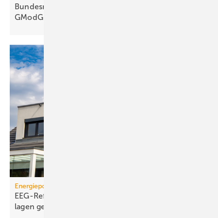
Bundesrats­aus­schüsse: 67 Kritik­punkte zum
GModG-Entwurf
Energiepolitik
EEG-Reform: Wirt­schaft­lich­keit von PV-Dach­an­
lagen
gefährdet