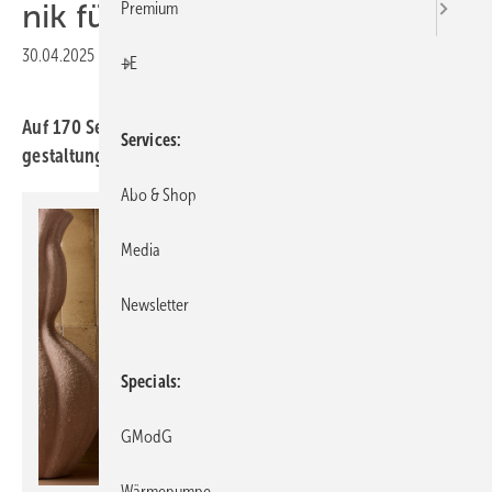
nik fürs Bad
Premium
30.04.2025
|
Druckvorschau
+E
Auf 170 Seiten präsentiert das neue ­Duravit Magazin Bad­
Services
gestal­tungen und tech­nische Ent­wick­lungen.
Abo & Shop
Media
Newsletter
Specials
GModG
Wärmepumpe