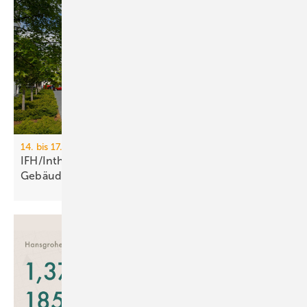
14. bis 17. April 2026, Messe Nürnberg
IFH/Intherm 2026: Sanitär-, Haus- und
Ge­bäu­de­tech­nik