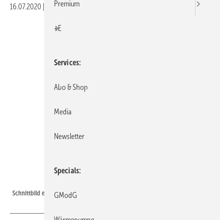
Premium
16.07.2020
|
Druckvorschau
+E
Services
Abo & Shop
Media
Newsletter
Specials
HDG Bavaria
Schnittbild eines Scheitholzvergaserkessels.
GModG
Wärmepumpe