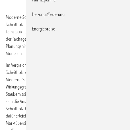
Heizungsförderung
Moderne Scheitholzvergaserkessel und Kombiheizkessel für
Scheitholz und Holzpellets zeichnen sich durch sehr geringe
Energiepreise
Feinstaub- und Treibhausgasemissionen aus. Die neue Marktübersicht
der Fachagentur Nachwachsende Rohstoffe (
FNR
) gibt
Planungshinweise und detaillierte Informationen zu den erhältlichen
Modellen.
Im Vergleich zu anderen Wärmeerzeugern trägt das Heizen mit
Scheitholz kaum zu zusätzlichen Treibhausgasemissionen bei.
Moderne Scheitholzvergaserkessel punkten zudem mit hohen
Wirkungsgraden, einem niedrigeren Holzverbrauch und sehr geringen
Staubemissionen. Vor allem für Ein- und Mehrfamilienhäusern kann
sich die Anschaffung eines Scheitholzvergaserkessels oder eines
Scheitholz-Holzpellet-Kombiheizkessels lohnen. Die Entscheidung
dafür erleichtert die von der FNR neu herausgegebene
Marktübersicht, die technische Daten und Preise der aktuell