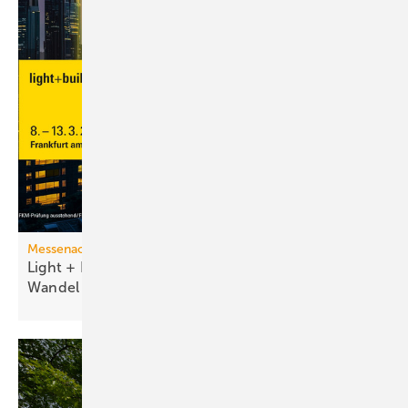
Messenachlese
Light + Building 2026 macht tech­no­lo­gi­schen
Wan­del
sicht­bar