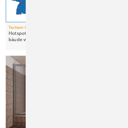
Techem Hitzeatlas
Hotspots: Wo Hitze zur Heraus­for­de­rung im Ge­
bäude
wird