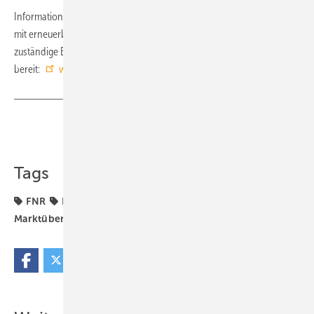
Informationen zur Förderung aus dem Marktanreizprogramm „Heizen
mit erneuerbaren Energien“ stellt das für die Programmumsetzung
zuständige Bundesamt für Wirtschaft und Ausfuhrkontrolle (BAFA)
bereit:
www.bafa.de/ee
■
Teilen
Link kopieren
Tags
FNR
Holz-Heizung
Marktanreizprogramm
Marktübersicht