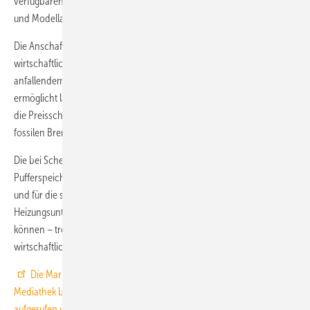
verfügbaren Modelle vergleicht und wichtige Hinweise für die Planung
und Modellauswahl bietet.
Die Anschaffung einer modernen Holz-Heizung ist oft auch unter
wirtschaftlichen Gesichtspunkten vorteilhaft. Heizen mit regional
anfallendem Energie- bzw. Brennholz im Scheitholzvergaserkessel
ermöglicht langfristig stabile Kosten für die Wärmebereitstellung ohne
die Preisschwankungen und Preissteigerungsraten, wie sie bei
fossilen Brennstoffen zu verzeichnen und zu erwarten sind.
Die bei Scheitholzvergaserkesseln ohnehin erforderlichen
Pufferspeicher bieten sich zudem dafür an, Solarenergie einzubinden
und für die sommerliche Trinkwassererwärmung und die
Heizungsunterstützung in Übergangszeiten zu nutzen. Hierdurch
können – trotz höherer Anfangsinvestition – bedeutende
wirtschaftliche und Umweltvorteile erreicht werden.
Die Marktübersicht Scheitholzvergaserkessel kann in der FNR-
Mediathek bestellt, als PDF geladen und als Online-Datenbank
aufgerufen werden.