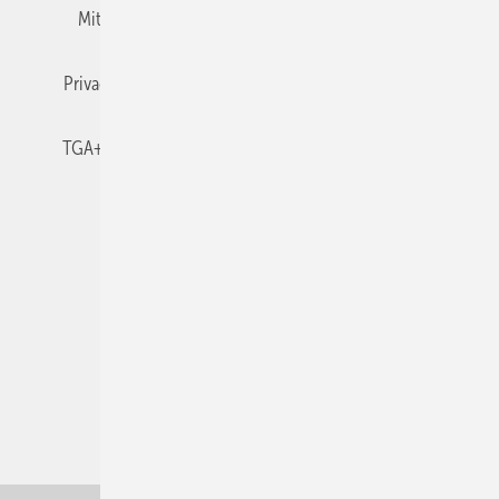
Mitgliedschaften und Engagement
Newsletter
Privacy Manager
RSS-Feed
TGA+E abonnieren
TGA+E-WissensCheck
Veranstaltungen / Webinare
© 2026 TGA+E Fachplaner