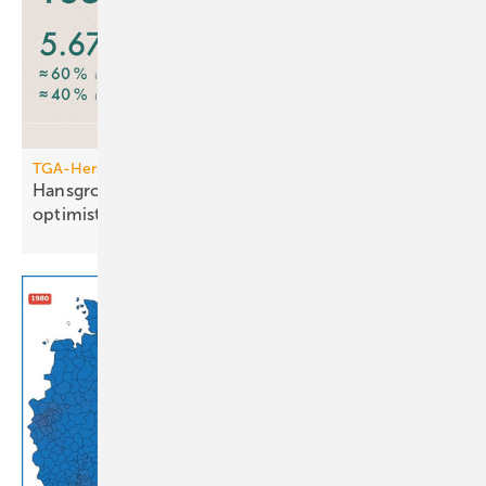
TGA-Hersteller
Hansgrohe: trotz leichtem Um­satz­rück­gang
opti­mis­tisch