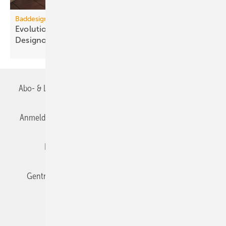
Baddesign
Evolution des Ba­de­zim­mers: Vom Zweck­raum zum
De­sign­ob­jekt
Abo- & Leserservice
AGB
Alle Inhalte chronologisch
Anmelden
Anmeldung & Registrierung
Datenschutz
Editor's choice
E-Paper
Fachbeiträge
Gentner Verlag
Impressum
Karriere bei Gentner
Team
Mediaservice