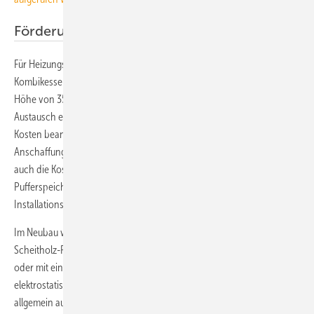
Förderung über das Marktanreizprogramm
Für Heizungssysteme mit Scheitholzvergaser- und Scheitholz-Pellet-
Kombikesseln kann über das
Marktanreizprogramm
eine Förderung in
Höhe von 35 % der förderfähigen Kosten, bei Bestandsgebäuden und
Austausch einer alten Ölheizung in Höhe von 45 % der förderfähigen
Kosten beantragt werden. Als förderfähig gelten neben den
Anschaffungskosten der als förderfähig anerkannten Biomasseanlage
auch die Kosten für „notwendige Umfeldmaßnahmen“, z. B. Planung,
Pufferspeicher, Schornstein, Pumpen, Heizkörper,
Installationsaufwand, Inbetriebnahme, Ausbau von Altanlagen etc.
Im Neubau werden innovative Scheitholzvergaserkessel und
Scheitholz-Pellet-Kombikessel gefördert, die mit Brennwerttechnik
oder mit einem sekundären Partikelabscheider (anerkannte
elektrostatische oder filternde Abscheider bzw. Abgaswäscher,
allgemein auch Feinstaubfilter genannt) ausgerüstet sind.